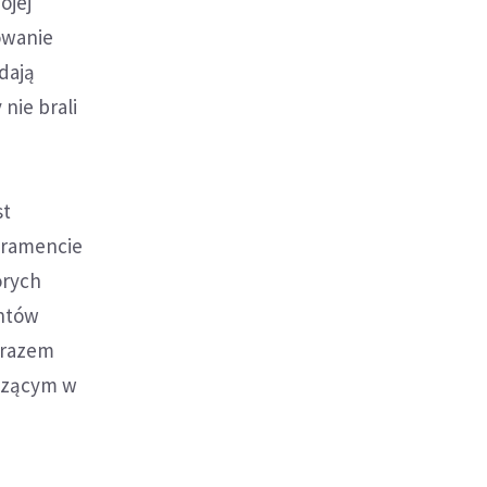
ojej
owanie
adają
nie brali
st
akramencie
órych
entów
yrazem
odzącym w