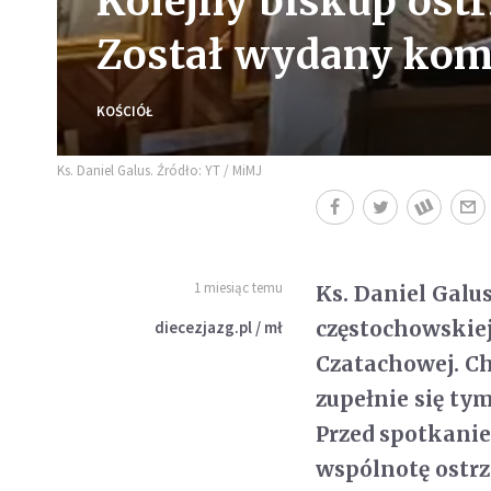
Kolejny biskup ost
Został wydany kom
KOŚCIÓŁ
Ks. Daniel Galus. Źródło: YT / MiMJ
1 miesiąc temu
Ks. Daniel Galu
częstochowskiej.
diecezjazg.pl / mł
Czatachowej. Ch
zupełnie się ty
Przed spotkani
wspólnotę ostrz