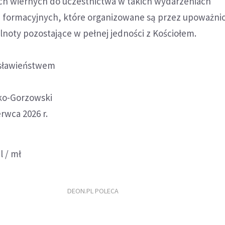
h wiernych do uczestnictwa w takich wydarzeniach
i formacyjnych, które organizowane są przez upoważni
noty pozostające w pełnej jedności z Kościołem.
osławieństwem
ko-Gorzowski
rwca 2026 r.
l / mł
DEON.PL POLECA