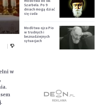
modlitwa do św.
Szarbela. Po 9
dniach mogą dziać
się cuda
Modlitwa ojca Pio
w trudnych i
beznadziejnych
sytuacjach
elni w
,
ia.
lusem
.