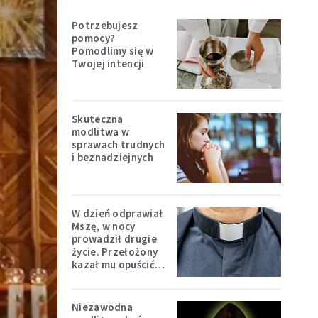
Potrzebujesz
pomocy?
Pomodlimy się w
Twojej intencji
Skuteczna
modlitwa w
sprawach trudnych
i beznadziejnych
W dzień odprawiał
Mszę, w nocy
prowadził drugie
życie. Przełożony
kazał mu opuścić
zakon
Niezawodna