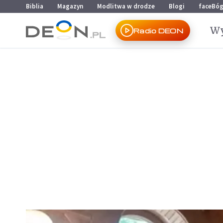
Przejdź do menu głównego
Przejdź do treści
Biblia
Magazyn
Modlitwa w drodze
Blogi
faceBó
Wy
Radio DEON