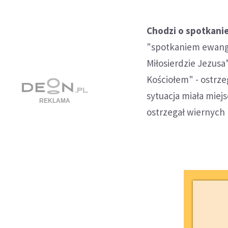
Chodzi o spotkanie
"spotkaniem ewange
Miłosierdzie Jezusa”
Kościołem" - ostrze
sytuacja miała miej
ostrzegał wiernych 