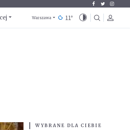
11
°
cej
Warszawa
WYBRANE DLA CIEBIE