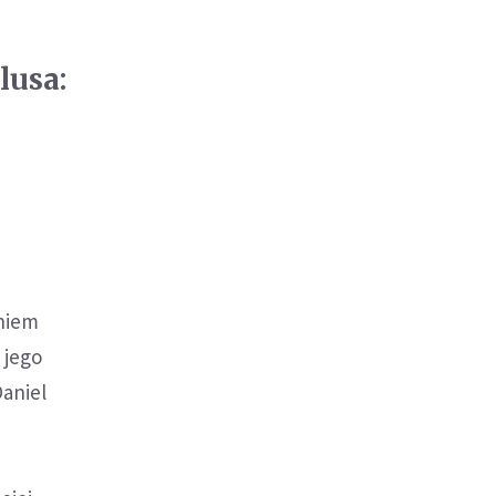
lusa:
eniem
 jego
Daniel