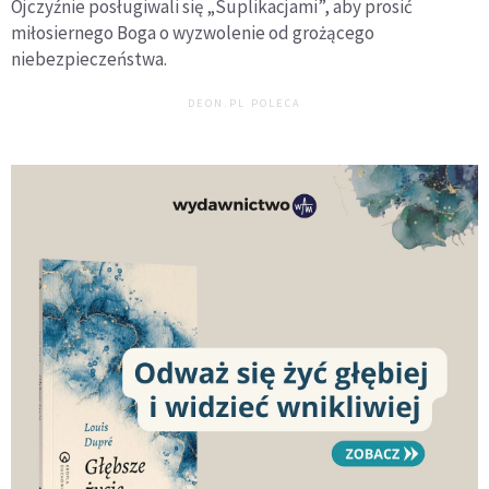
Ojczyźnie posługiwali się „Suplikacjami”, aby prosić
miłosiernego Boga o wyzwolenie od grożącego
niebezpieczeństwa.
DEON.PL POLECA