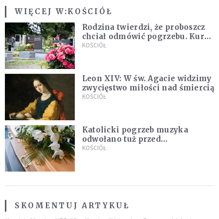
WIĘCEJ W:
KOŚCIÓŁ
Rodzina twierdzi, że proboszcz
chciał odmówić pogrzebu. Kuria
zapowiada wyjaśnienia
KOŚCIÓŁ
Leon XIV: W św. Agacie widzimy
zwycięstwo miłości nad śmiercią
KOŚCIÓŁ
Katolicki pogrzeb muzyka
odwołano tuż przed
uroczystością. Powodem była
KOŚCIÓŁ
przynależność do masonerii
SKOMENTUJ ARTYKUŁ