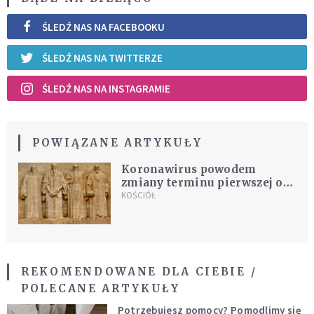
ŚLEDŹ NAS NA FACEBOOKU
ŚLEDŹ NAS NA TWITTERZE
ŚLEDŹ NAS NA INSTAGRAMIE
POWIĄZANE ARTYKUŁY
Koronawirus powodem
zmiany terminu pierwszej od
1535 r. katolickiej Mszy św. w
KOŚCIÓŁ
genewskiej katedrze
REKOMENDOWANE DLA CIEBIE /
POLECANE ARTYKUŁY
Potrzebujesz pomocy? Pomodlimy się