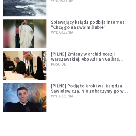
miłości"
WYDARZENIA
Śpiewający ksiądz podbija internet.
"Chcę go na swoim ślubie"
WYDARZENIA
[PILNE] Zmiany w archidiecezji
warszawskiej. Abp Adrian Galbas
wręczył dekrety nowym proboszczom
KOŚCIÓŁ
[PILNE] Podjęto kroki ws. księdza
Sawielewicza. Nie zobaczymy go w
mediach
WYDARZENIA