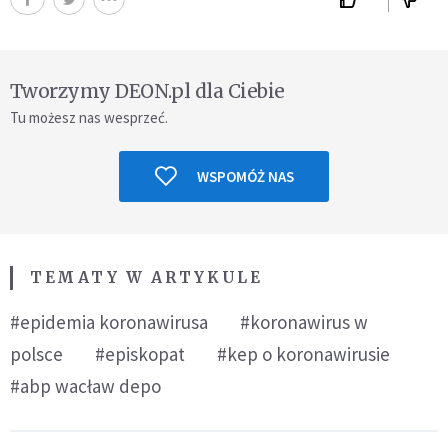
Tworzymy DEON.pl dla Ciebie
Tu możesz nas wesprzeć.
WSPOMÓŻ NAS
TEMATY W ARTYKULE
#epidemia koronawirusa
#koronawirus w
polsce
#episkopat
#kep o koronawirusie
#abp wacław depo