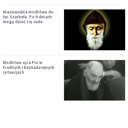
Niezawodna modlitwa do
św. Szarbela. Po 9 dniach
mogą dziać się cuda
Modlitwa ojca Pio w
trudnych i beznadziejnych
sytuacjach