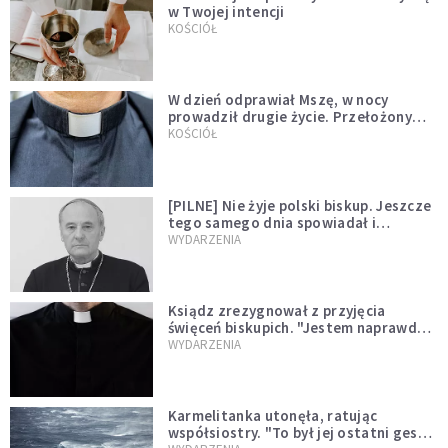
w Twojej intencji
KOŚCIÓŁ
W dzień odprawiał Mszę, w nocy
prowadził drugie życie. Przełożony
kazał mu opuścić zakon
KOŚCIÓŁ
[PILNE] Nie żyje polski biskup. Jeszcze
tego samego dnia spowiadał i
sprawował Mszę świętą
WYDARZENIA
Ksiądz zrezygnował z przyjęcia
święceń biskupich. "Jestem naprawdę
niegodny"
WYDARZENIA
Karmelitanka utonęła, ratując
współsiostry. "To był jej ostatni gest