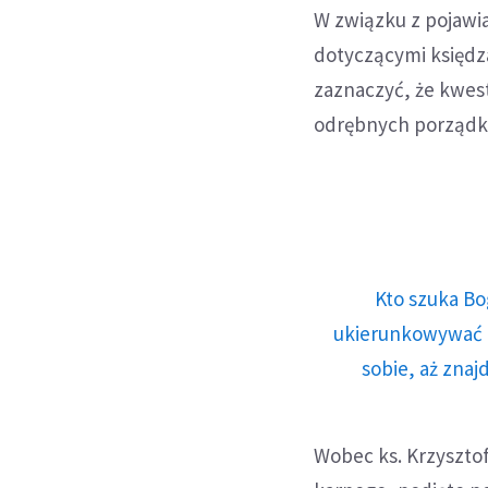
W związku z pojawia
dotyczącymi księdza
zaznaczyć, że kwes
odrębnych porządk
Kto szuka Bo
ukierunkowywać n
sobie, aż znaj
Wobec ks. Krzyszto