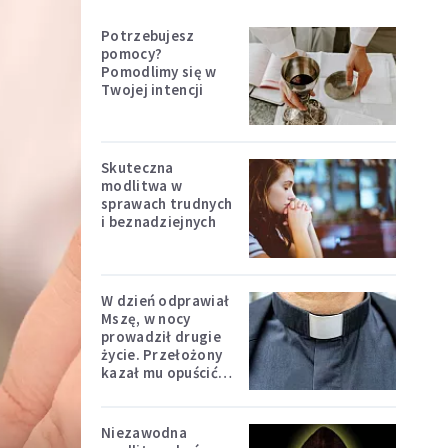
Potrzebujesz
pomocy?
Pomodlimy się w
Twojej intencji
Skuteczna
modlitwa w
sprawach trudnych
i beznadziejnych
W dzień odprawiał
Mszę, w nocy
prowadził drugie
życie. Przełożony
kazał mu opuścić
zakon
Niezawodna