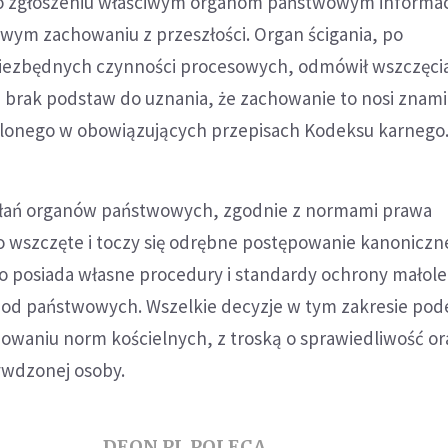
o zgłoszeniu właściwym organom państwowym informacj
wym zachowaniu z przeszłości. Organ ścigania, po
iezbędnych czynności procesowych, odmówił wszczęci
a brak podstaw do uznania, że zachowanie to nosi znam
lonego w obowiązujących przepisach Kodeksu karnego
ałań organów państwowych, zgodnie z normami prawa
ło wszczęte i toczy się odrębne postępowanie kanoniczn
go posiada własne procedury i standardy ochrony małole
e od państwowych. Wszelkie decyzje w tym zakresie p
nowaniu norm kościelnych, z troską o sprawiedliwość o
ywdzonej osoby.
DEON.PL POLECA