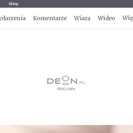
g
Sklep
Wię
darzenia
Komentarze
Wiara
Wideo