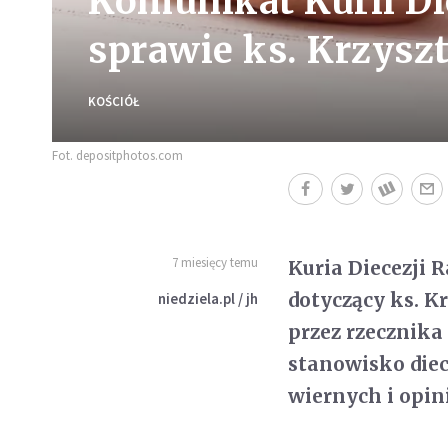
Komunikat Kurii Di
sprawie ks. Krzysz
KOŚCIÓŁ
Fot. depositphotos.com
7 miesięcy temu
Kuria Diecezji 
dotyczący ks. K
niedziela.pl / jh
przez rzecznika
stanowisko diec
wiernych i opini