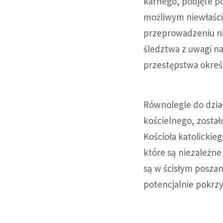
karnego, podjęte p
możliwym niewłaści
przeprowadzeniu n
śledztwa z uwagi n
przestępstwa okreś
Równolegle do dzi
kościelnego, zosta
Kościoła katolickie
które są niezależn
są w ścisłym posza
potencjalnie pokrz