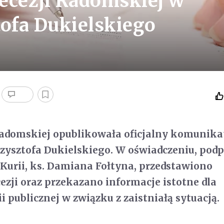
ecezji Radomskiej w
tofa Dukielskiego
Radomskiej opublikowała oficjalny komunika
rzysztofa Dukielskiego. W oświadczeniu, po
 Kurii, ks. Damiana Fołtyna, przedstawiono
ezji oraz przekazano informacje istotne dla
i publicznej w związku z zaistniałą sytuacją.