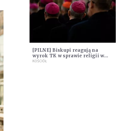
[PILNE] Biskupi reagują na
wyrok TK w sprawie religii w
szkole. Mówią o "przywróconym
KOŚCIÓŁ
ładzie prawnym"