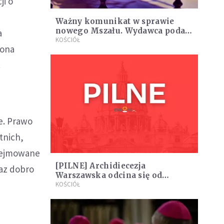
i o
Ważny komunikat w sprawie
nowego Mszału. Wydawca podał,
a
kiedy mogą pojawić się pierwsze
KOŚCIÓŁ
iona
egzemplarze
.
e. Prawo
tnich,
odejmowane
[PILNE] Archidiecezja
raz dobro
Warszawska odcina się od
kongresu, na którym wystąpi
KOŚCIÓŁ
ukarany arcybiskup