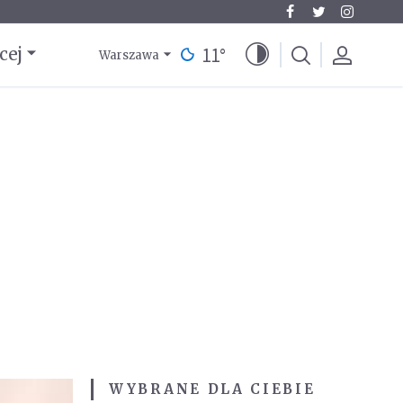
11
°
cej
Warszawa
WYBRANE DLA CIEBIE