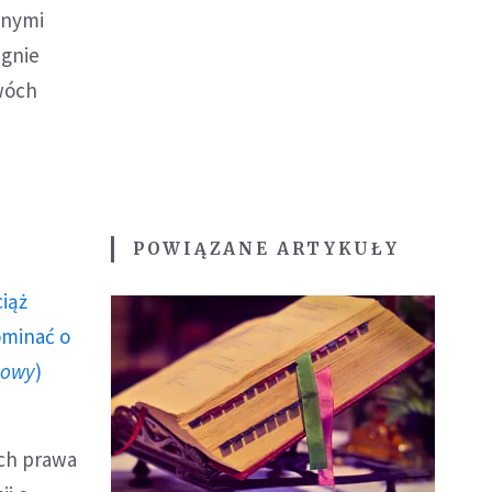
lnymi
agnie
dwóch
POWIĄZANE ARTYKUŁY
ciąż
ominać o
howy
)
ch prawa