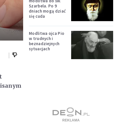
modlitwa do św.
Szarbela. Po 9
dniach mogą dziać
się cuda
Modlitwa ojca Pio
w trudnych i
beznadziejnych
sytuacjach
t
dpisanym