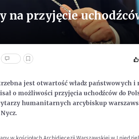
wy na przyjęcie uchodźc
trzebna jest otwartość władz państwowych i 
sał o możliwości przyjęcia uchodźców do Pol
rytarzy humanitarnych arcybiskup warszaws
 Nycz.
tany w kościołach Archidiecezji Warszawskiej w I niedzie