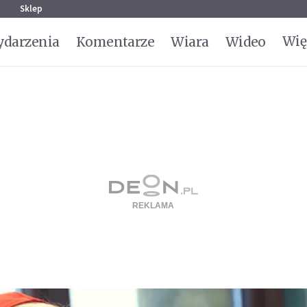
g
Sklep
Wię
darzenia
Komentarze
Wiara
Wideo