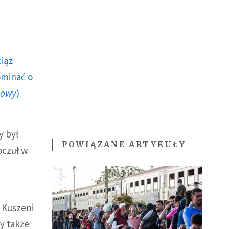
ciąż
ominać o
howy
)
y był
POWIĄZANE ARTYKUŁY
poczuł w
 Kuszeni
my także