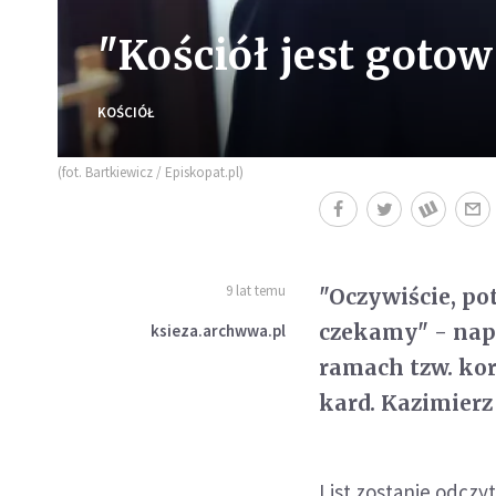
"Kościół jest goto
KOŚCIÓŁ
(fot. Bartkiewicz / Episkopat.pl)
9 lat temu
"Oczywiście, po
czekamy" - napi
ksieza.archwwa.pl
ramach tzw. ko
kard. Kazimierz
List zostanie odczy