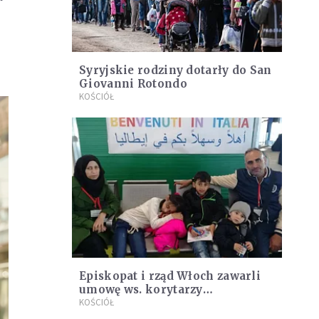
Syryjskie rodziny dotarły do San
Giovanni Rotondo
KOŚCIÓŁ
Episkopat i rząd Włoch zawarli
umowę ws. korytarzy
humanitarnych
KOŚCIÓŁ