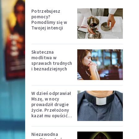
Potrzebujesz
pomocy?
Pomodlimy się w
Twojej intencji
Skuteczna
modlitwa w
sprawach trudnych
i beznadziejnych
W dzień odprawiał
Mszę, w nocy
prowadził drugie
życie. Przełożony
kazał mu opuścić
zakon
Niezawodna