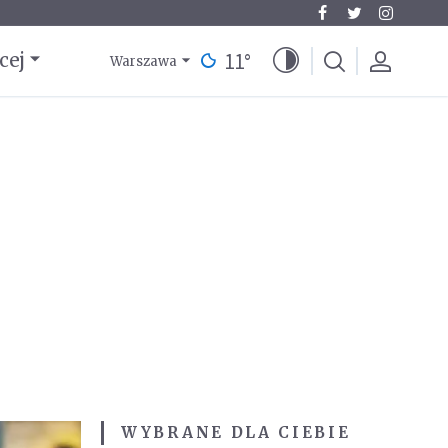
11
°
cej
Warszawa
WYBRANE DLA CIEBIE