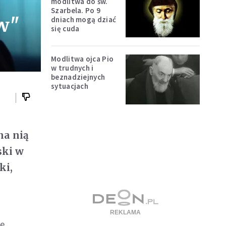
modlitwa do św.
Szarbela. Po 9
ów"
dniach mogą dziać
się cuda
Modlitwa ojca Pio
w trudnych i
beznadziejnych
sytuacjach
na nią
ski w
ki,
lę