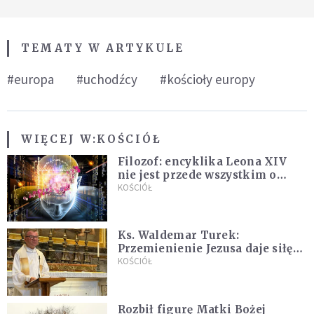
TEMATY W ARTYKULE
#europa
#uchodźcy
#kościoły europy
WIĘCEJ W:
KOŚCIÓŁ
Filozof: encyklika Leona XIV
nie jest przede wszystkim o
sztucznej inteligencji
KOŚCIÓŁ
Ks. Waldemar Turek:
Przemienienie Jezusa daje siłę
do pokonywania przeciwności
KOŚCIÓŁ
Rozbił figurę Matki Bożej