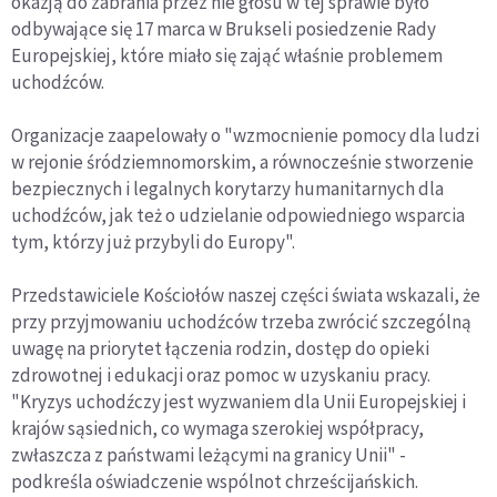
okazją do zabrania przez nie głosu w tej sprawie było
odbywające się 17 marca w Brukseli posiedzenie Rady
Europejskiej, które miało się zająć właśnie problemem
uchodźców.
Organizacje zaapelowały o "wzmocnienie pomocy dla ludzi
w rejonie śródziemnomorskim, a równocześnie stworzenie
bezpiecznych i legalnych korytarzy humanitarnych dla
uchodźców, jak też o udzielanie odpowiedniego wsparcia
tym, którzy już przybyli do Europy".
Przedstawiciele Kościołów naszej części świata wskazali, że
przy przyjmowaniu uchodźców trzeba zwrócić szczególną
uwagę na priorytet łączenia rodzin, dostęp do opieki
zdrowotnej i edukacji oraz pomoc w uzyskaniu pracy.
"Kryzys uchodźczy jest wyzwaniem dla Unii Europejskiej i
krajów sąsiednich, co wymaga szerokiej współpracy,
zwłaszcza z państwami leżącymi na granicy Unii" -
podkreśla oświadczenie wspólnot chrześcijańskich.