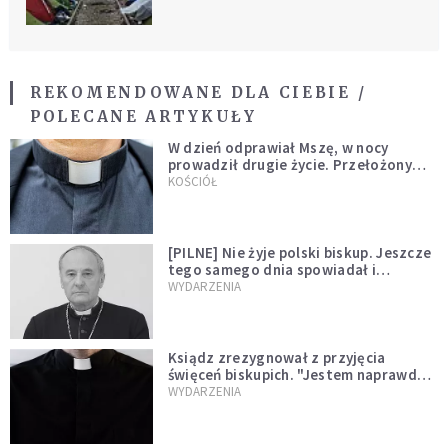
REKOMENDOWANE DLA CIEBIE /
POLECANE ARTYKUŁY
W dzień odprawiał Mszę, w nocy
prowadził drugie życie. Przełożony
kazał mu opuścić zakon
KOŚCIÓŁ
[PILNE] Nie żyje polski biskup. Jeszcze
tego samego dnia spowiadał i
sprawował Mszę świętą
WYDARZENIA
Ksiądz zrezygnował z przyjęcia
święceń biskupich. "Jestem naprawdę
niegodny"
WYDARZENIA