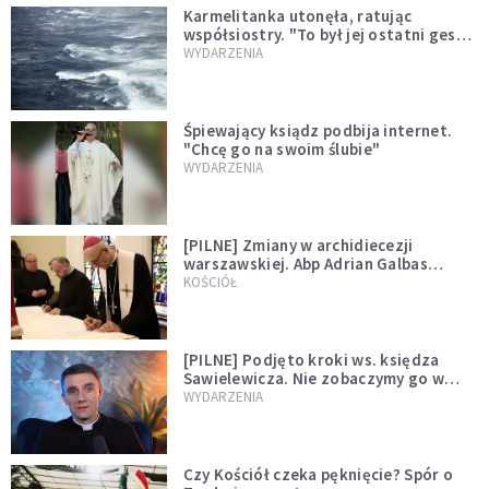
Karmelitanka utonęła, ratując
współsiostry. "To był jej ostatni gest
miłości"
WYDARZENIA
Śpiewający ksiądz podbija internet.
"Chcę go na swoim ślubie"
WYDARZENIA
[PILNE] Zmiany w archidiecezji
warszawskiej. Abp Adrian Galbas
wręczył dekrety nowym proboszczom
KOŚCIÓŁ
[PILNE] Podjęto kroki ws. księdza
Sawielewicza. Nie zobaczymy go w
mediach
WYDARZENIA
Czy Kościół czeka pęknięcie? Spór o