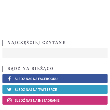
NAJCZĘŚCIEJ CZYTANE
BĄDŹ NA BIEŻĄCO
ŚLEDŹ NAS NA FACEBOOKU
ŚLEDŹ NAS NA TWITTERZE
ŚLEDŹ NAS NA INSTAGRAMIE