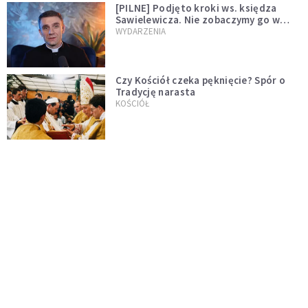
[PILNE] Podjęto kroki ws. księdza
Sawielewicza. Nie zobaczymy go w
mediach
WYDARZENIA
Czy Kościół czeka pęknięcie? Spór o
Tradycję narasta
KOŚCIÓŁ