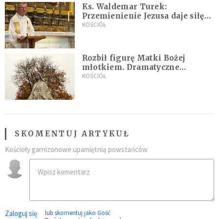
Ks. Waldemar Turek:
Przemienienie Jezusa daje siłę
do pokonywania przeciwności
KOŚCIÓŁ
Rozbił figurę Matki Bożej
młotkiem. Dramatyczne
nagranie w sieci
KOŚCIÓŁ
SKOMENTUJ ARTYKUŁ
Kościoły garnizonowe upamiętnią powstańców
Zaloguj się
lub
skomentuj jako Gość