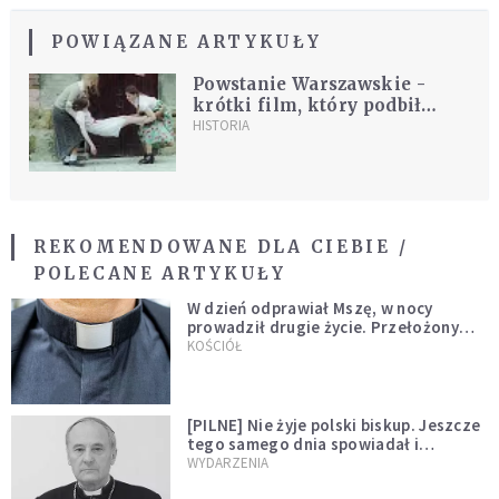
POWIĄZANE ARTYKUŁY
Powstanie Warszawskie -
krótki film, który podbił
serca tysięcy Internautów
HISTORIA
REKOMENDOWANE DLA CIEBIE /
POLECANE ARTYKUŁY
W dzień odprawiał Mszę, w nocy
prowadził drugie życie. Przełożony
kazał mu opuścić zakon
KOŚCIÓŁ
[PILNE] Nie żyje polski biskup. Jeszcze
tego samego dnia spowiadał i
sprawował Mszę świętą
WYDARZENIA