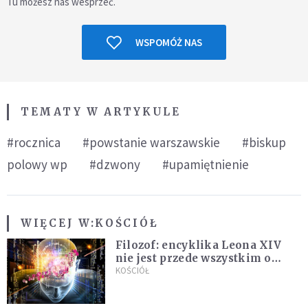
Tu możesz nas wesprzeć.
WSPOMÓŻ NAS
TEMATY W ARTYKULE
#rocznica
#powstanie warszawskie
#biskup
polowy wp
#dzwony
#upamiętnienie
WIĘCEJ W:
KOŚCIÓŁ
Filozof: encyklika Leona XIV
nie jest przede wszystkim o
sztucznej inteligencji
KOŚCIÓŁ