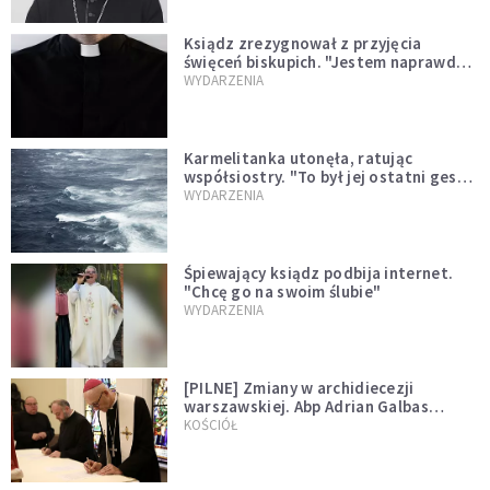
Ksiądz zrezygnował z przyjęcia
święceń biskupich. "Jestem naprawdę
niegodny"
WYDARZENIA
Karmelitanka utonęła, ratując
współsiostry. "To był jej ostatni gest
miłości"
WYDARZENIA
Śpiewający ksiądz podbija internet.
"Chcę go na swoim ślubie"
WYDARZENIA
[PILNE] Zmiany w archidiecezji
warszawskiej. Abp Adrian Galbas
wręczył dekrety nowym proboszczom
KOŚCIÓŁ