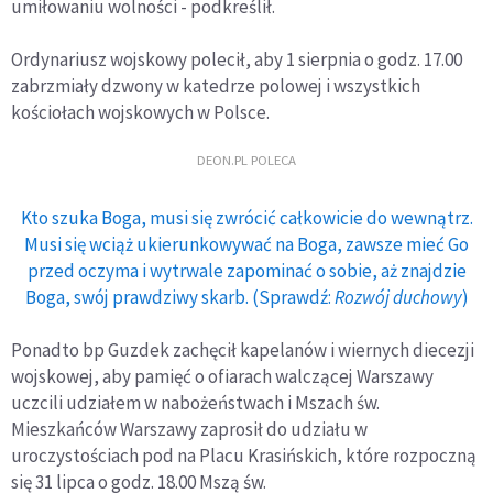
umiłowaniu wolności - podkreślił.
Ordynariusz wojskowy polecił, aby 1 sierpnia o godz. 17.00
zabrzmiały dzwony w katedrze polowej i wszystkich
kościołach wojskowych w Polsce.
DEON.PL POLECA
Kto szuka Boga, musi się zwrócić całkowicie do wewnątrz.
Musi się wciąż ukierunkowywać na Boga, zawsze mieć Go
przed oczyma i wytrwale zapominać o sobie, aż znajdzie
Boga, swój prawdziwy skarb. (Sprawdź:
Rozwój duchowy
)
Ponadto bp Guzdek zachęcił kapelanów i wiernych diecezji
wojskowej, aby pamięć o ofiarach walczącej Warszawy
uczcili udziałem w nabożeństwach i Mszach św.
Mieszkańców Warszawy zaprosił do udziału w
uroczystościach pod na Placu Krasińskich, które rozpoczną
się 31 lipca o godz. 18.00 Mszą św.