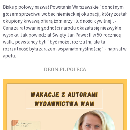
Biskup polowy nazwał Powstania Warszawskie "donośnym
głosem sprzeciwu wobec niemieckiej okupacji, który został
okupiony krwawą ofiarą żołnierzy i ludności cywilnej". -
Cena za ratowanie godności narodu okazała się niezwykle
wysoka. Jak powiedział Święty Jan Paweł II w 50. rocznicę
walk, powstańcy byli "być może, rozrzutni, ale ta
rozrzutność była zarazem wspaniałomyślnością" - napisał w
apelu.
DEON.PL POLECA