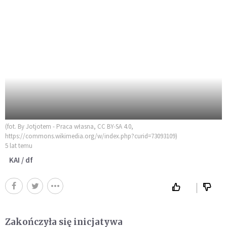
(fot. By Jotjotem - Praca własna, CC BY-SA 4.0,
https://commons.wikimedia.org/w/index.php?curid=73093109)
5 lat temu
KAI / df
Zakończyła się inicjatywa