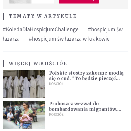
TEMATY W ARTYKULE
#KoledaDlaHospicjumChallenge
#hospicjum św
łazarza
#hospicjum św łazarza w krakowie
WIĘCEJ W:
KOŚCIÓŁ
Polskie siostry zakonne modlą
się o cud. "To będzie pieczęć
Pana Boga dla naszej wiary"
KOŚCIÓŁ
Proboszcz wezwał do
bombardowania migrantów.
"Masowy ogień przeciwko
KOŚCIÓŁ
najeźdźcom!"