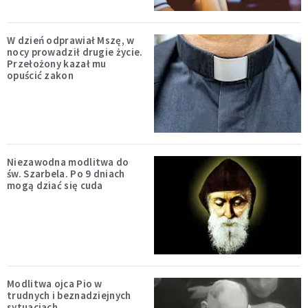
W dzień odprawiał Mszę, w
nocy prowadził drugie życie.
Przełożony kazał mu
opuścić zakon
Niezawodna modlitwa do
św. Szarbela. Po 9 dniach
mogą dziać się cuda
Modlitwa ojca Pio w
trudnych i beznadziejnych
sytuacjach