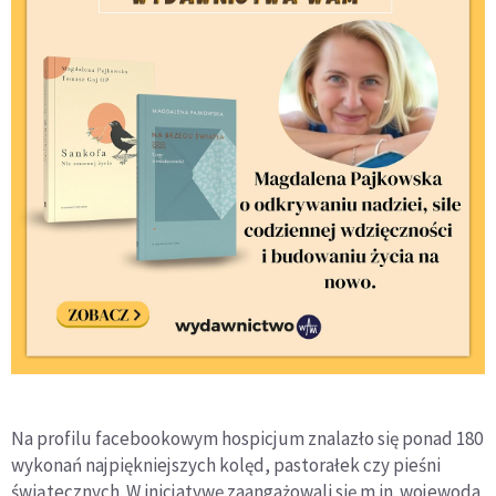
Na profilu facebookowym hospicjum znalazło się ponad 180
wykonań najpiękniejszych kolęd, pastorałek czy pieśni
świątecznych. W inicjatywę zaangażowali się m.in. wojewoda