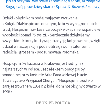
przed oczyma i wytrwale zapominać o sobie, aż znajdzie
Boga, swój prawdziwy skarb. (Sprawdź:
Rozwój duchowy
)
Dzięki kolędnikom podejmującym wyzwanie
#KolędaDlaHospicjum oraz tym, którzy wynagrodzili ich
trud, Hospicjum św. Łazarza pozyskało łącznie wsparcie w
wysokości ponad 75 tys. zł. - Serdecznie dziękujemy
wszystkim, którzy kultywują tradycję kolędowania, wzięli
udział w naszej akcji i podzielili się swoim talentem,
radością i groszem - podsumowała Połomska.
Hospicjum św. Łazarza w Krakowie jest jednym z
najstarszych w Polsce. Jest efektem pracy grupy
synodalnej przy kościele Arka Pana w Nowej Hucie.
Towarzystwo Przyjaciół Chorych "Hospicjum" zostało
zarejestrowane w 1981 r. Z kolei dom hospicyjny otwarto w
1998 r.
DEON.PL POLECA