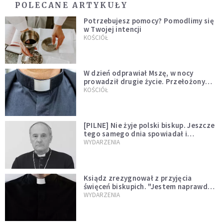
POLECANE ARTYKUŁY
Potrzebujesz pomocy? Pomodlimy się
w Twojej intencji
KOŚCIÓŁ
W dzień odprawiał Mszę, w nocy
prowadził drugie życie. Przełożony
kazał mu opuścić zakon
KOŚCIÓŁ
[PILNE] Nie żyje polski biskup. Jeszcze
tego samego dnia spowiadał i
sprawował Mszę świętą
WYDARZENIA
Ksiądz zrezygnował z przyjęcia
święceń biskupich. "Jestem naprawdę
niegodny"
WYDARZENIA