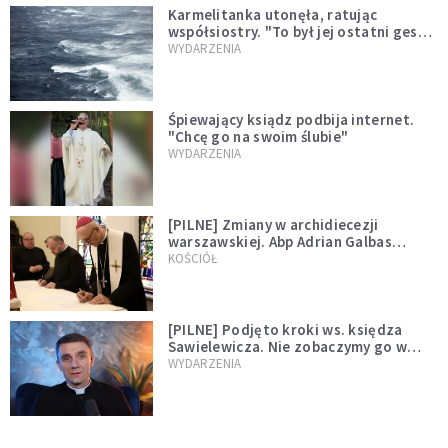
Karmelitanka utonęła, ratując
współsiostry. "To był jej ostatni gest
miłości"
WYDARZENIA
Śpiewający ksiądz podbija internet.
"Chcę go na swoim ślubie"
WYDARZENIA
[PILNE] Zmiany w archidiecezji
warszawskiej. Abp Adrian Galbas
wręczył dekrety nowym proboszczom
KOŚCIÓŁ
[PILNE] Podjęto kroki ws. księdza
Sawielewicza. Nie zobaczymy go w
mediach
WYDARZENIA