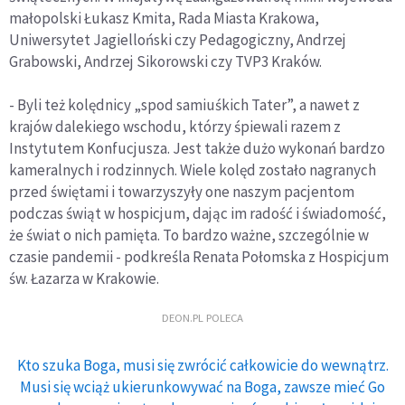
małopolski Łukasz Kmita, Rada Miasta Krakowa,
Uniwersytet Jagielloński czy Pedagogiczny, Andrzej
Grabowski, Andrzej Sikorowski czy TVP3 Kraków.
- Byli też kolędnicy „spod samiuśkich Tater”, a nawet z
krajów dalekiego wschodu, którzy śpiewali razem z
Instytutem Konfucjusza. Jest także dużo wykonań bardzo
kameralnych i rodzinnych. Wiele kolęd zostało nagranych
przed świętami i towarzyszyły one naszym pacjentom
podczas świąt w hospicjum, dając im radość i świadomość,
że świat o nich pamięta. To bardzo ważne, szczególnie w
czasie pandemii - podkreśla Renata Połomska z Hospicjum
św. Łazarza w Krakowie.
DEON.PL POLECA
Kto szuka Boga, musi się zwrócić całkowicie do wewnątrz.
Musi się wciąż ukierunkowywać na Boga, zawsze mieć Go