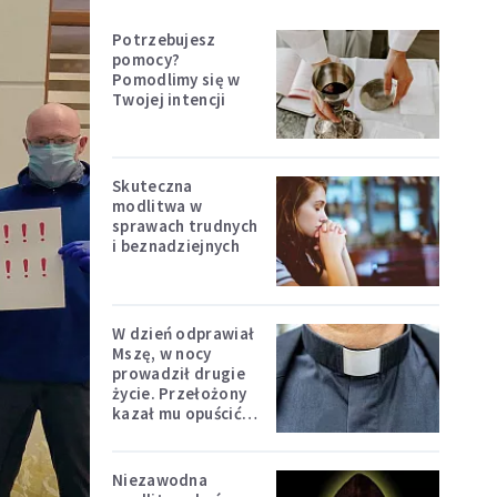
Potrzebujesz
pomocy?
Pomodlimy się w
Twojej intencji
Skuteczna
modlitwa w
sprawach trudnych
i beznadziejnych
W dzień odprawiał
Mszę, w nocy
prowadził drugie
życie. Przełożony
kazał mu opuścić
zakon
Niezawodna