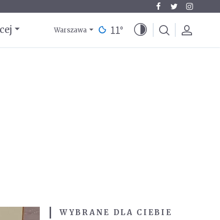
11
°
cej
Warszawa
WYBRANE DLA CIEBIE