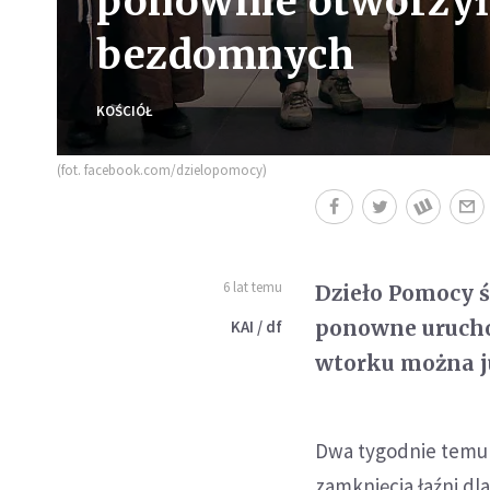
ponownie otworzyło
bezdomnych
KOŚCIÓŁ
(fot. facebook.com/dzielopomocy)
6 lat temu
Dzieło Pomocy ś
ponowne uruchom
KAI / df
wtorku można j
Dwa tygodnie temu 
zamknięcia łaźni d