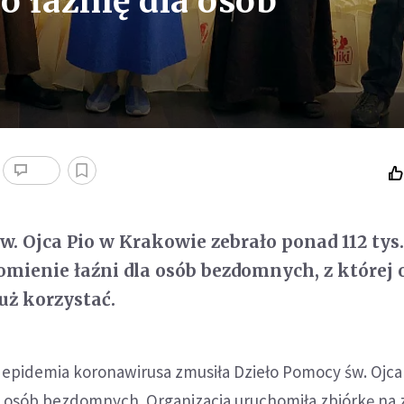
 łaźnię dla osób
w. Ojca Pio w Krakowie zebrało ponad 112 tys.
ienie łaźni dla osób bezdomnych, z której 
uż korzystać.
epidemia koronawirusa zmusiła Dzieło Pomocy św. Ojca
la osób bezdomnych. Organizacja uruchomiła zbiórkę na