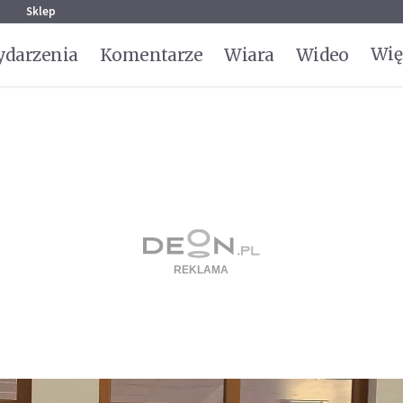
g
Sklep
Wię
darzenia
Komentarze
Wiara
Wideo