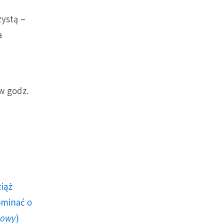
zystą –
a
 w godz.
ciąż
ominać o
howy
)