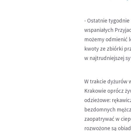
- Ostatnie tygodnie
wspaniałych Przyjac
możemy odmienić lo
kwoty ze zbiórki pr
w najtrudniejszej s
W trakcie dyżurów w
Krakowie oprócz ży
odzieżowe: rękawicz
bezdomnych mężczyzn
zaopatrywać w ciep
rozwożone są obiad