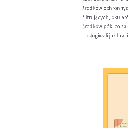
środków ochronnych
filtrujących, okula
środków póki co za
posługiwali już brac