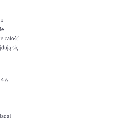
lu
ie
e całość
dują się
 4 w
y
Nadal