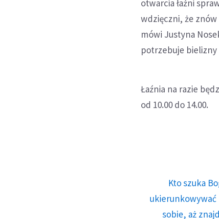
otwarcia łaźni spra
wdzięczni, że znów 
mówi Justyna Nosek 
potrzebuje bielizny 
Łaźnia na razie będ
od 10.00 do 14.00.
Kto szuka Bo
ukierunkowywać n
sobie, aż znaj