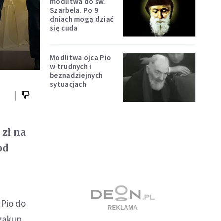
modlitwa do św.
Szarbela. Po 9
dniach mogą dziać
się cuda
Modlitwa ojca Pio
w trudnych i
beznadziejnych
sytuacjach
 zł na
od
 Pio do
 zakup