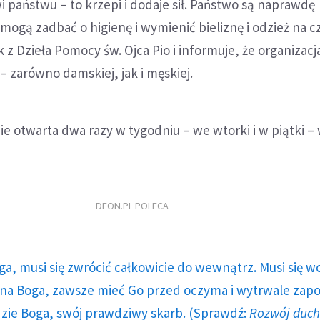
wi państwu – to krzepi i dodaje sił. Państwo są naprawdę
mogą zadbać o higienę i wymienić bieliznę i odzież na c
z Dzieła Pomocy św. Ojca Pio i informuje, że organizacj
– zarówno damskiej, jak i męskiej.
zie otwarta dwa razy w tygodniu – we wtorki i w piątki –
DEON.PL POLECA
ga, musi się zwrócić całkowicie do wewnątrz. Musi się w
a Boga, zawsze mieć Go przed oczyma i wytrwale zap
dzie Boga, swój prawdziwy skarb. (Sprawdź:
Rozwój duc