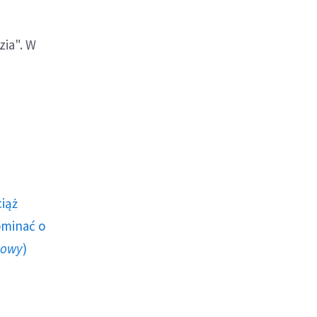
zia". W
ciąż
ominać o
howy
)