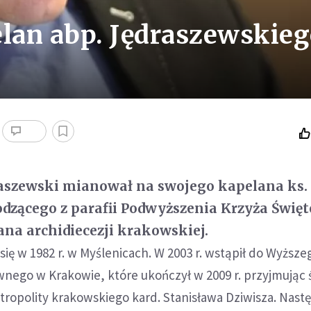
lan abp. Jędraszewskie
aszewski mianował na swojego kapelana ks.
dzącego z parafii Podwyższenia Krzyża Świę
na archidiecezji krakowskiej.
 się w 1982 r. w Myślenicach. W 2003 r. wstąpił do Wyższe
ego w Krakowie, które ukończył w 2009 r. przyjmując 
tropolity krakowskiego kard. Stanisława Dziwisza. Nast