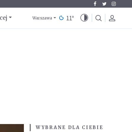
11
°
cej
Warszawa
WYBRANE DLA CIEBIE