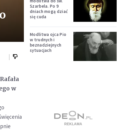
modlitwa do św.
Szarbela. Po 9
go
dniach mogą dziać
się cuda
Modlitwa ojca Pio
w trudnych i
beznadziejnych
sytuacjach
 Rafała
tego w
go
święcenia
ępnie