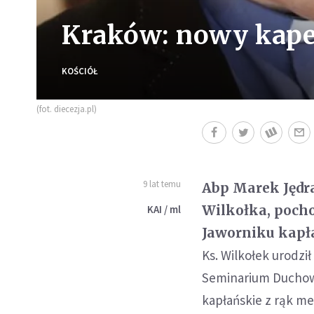
Kraków: nowy kape
KOŚCIÓŁ
(fot. diecezja.pl)
9 lat temu
Abp Marek Jędr
Wilkołka, pocho
KAI / ml
Jaworniku kapła
Ks. Wilkołek urodził
Seminarium Duchown
kapłańskie z rąk me