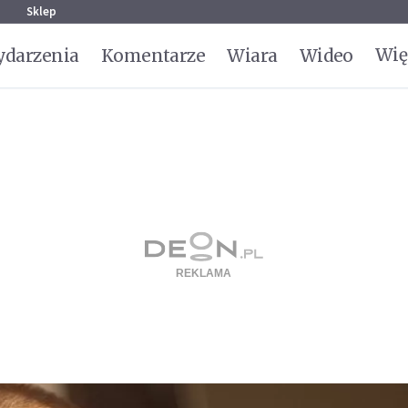
g
Sklep
Wię
darzenia
Komentarze
Wiara
Wideo