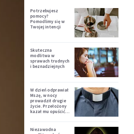
Potrzebujesz
pomocy?
Pomodlimy się w
Twojej intencji
Skuteczna
modlitwa w
sprawach trudnych
i beznadziejnych
W dzień odprawiał
Mszę, w nocy
prowadził drugie
życie. Przełożony
kazał mu opuścić
zakon
Niezawodna