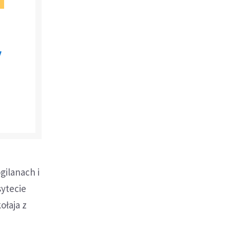
7
gilanach i
sytecie
ołaja z