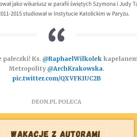
ował jako wikariusz w parafii świętych Szymona i Judy 
2011-2015 studiował w Instytucie Katolickim w Paryżu.
e pałeczki! Ks.
@RaphaelWilkolek
kapelane
Metropolity
@ArchKrakowska
.
pic.twitter.com/QXVFKIUC2B
DEON.PL POLECA