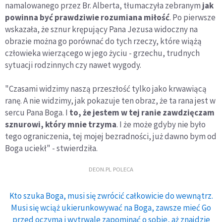
namalowanego przez Br. Alberta, tłumaczyła zebranym
jak
powinna być prawdziwie rozumiana miłość
. Po pierwsze
wskazała, że sznur krępujący Pana Jezusa widoczny na
obrazie można go porównać do tych rzeczy, które wiążą
człowieka wierzącego w jego życiu - grzechu, trudnych
sytuacji rodzinnych czy nawet wygody.
"Czasami widzimy naszą przeszłość tylko jako krwawiącą
ranę. A nie widzimy, jak pokazuje ten obraz, że ta rana jest w
sercu Pana Boga. I
to, że jestem w tej ranie zawdzięczam
sznurowi, który mnie trzyma
. I że może gdyby nie było
tego ograniczenia, tej mojej bezradności, już dawno bym od
Boga uciekł" - stwierdziła.
DEON.PL POLECA
Kto szuka Boga, musi się zwrócić całkowicie do wewnątrz.
Musi się wciąż ukierunkowywać na Boga, zawsze mieć Go
przed oczyma i wytrwale zapominać o sobie, aż znajdzie