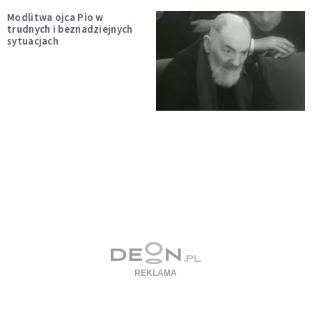
Modlitwa ojca Pio w
trudnych i beznadziejnych
sytuacjach