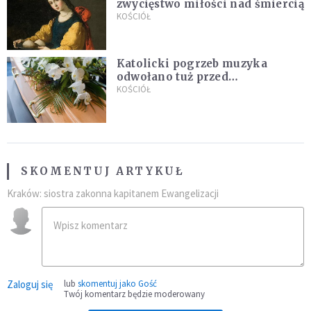
zwycięstwo miłości nad śmiercią
KOŚCIÓŁ
Katolicki pogrzeb muzyka
odwołano tuż przed
uroczystością. Powodem była
KOŚCIÓŁ
przynależność do masonerii
SKOMENTUJ ARTYKUŁ
Kraków: siostra zakonna kapitanem Ewangelizacji
Zaloguj się
lub
skomentuj jako Gość
Twój komentarz będzie moderowany