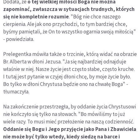
Dodała, że
o tej wielkiej miłości Boga nie można
zapominać, zwłaszcza w sytuacjach trudnych, których
się nie kompletnie rozumie
. "Bóg nie chce naszego
cierpienia. Ale jak ono przychodzi, to tym bardziej chce,
byśmy pamiętali, że On to wszystko ogarnia swoją miłością"
- powiedziała.
Prelegentka mówiła także o trzcinie, którą widać na obrazie
Br. Alberta w dłoni Jezusa. "Ja się najbardziej odnajduje
właśnie w niej. Nasze życie jest często słabe, często kruche.
I tutaj jest pytanie w czyjej dłoni chcę, by moje życie było.
Bo tylko w dłoni Chrystusa będzie ono na chwałę Boga" -
tłumaczyła.
Na zakończenie przestrzegła, by oddanie życia Chrystusowi
nie kończyło się tylko na słowach. "Bo mówiliśmy to już
wiele razy. To musi mieć przełożenie na naszą codzienność.
Oddanie się Bogu i Jego przyjęcie jako Pana i Zbawiciela
nie może być tylko wtedy, kiedy siedzę na barce i