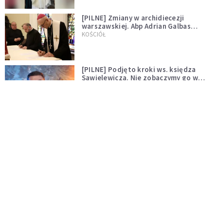
[PILNE] Zmiany w archidiecezji
warszawskiej. Abp Adrian Galbas
wręczył dekrety nowym proboszczom
KOŚCIÓŁ
[PILNE] Podjęto kroki ws. księdza
Sawielewicza. Nie zobaczymy go w
mediach
WYDARZENIA