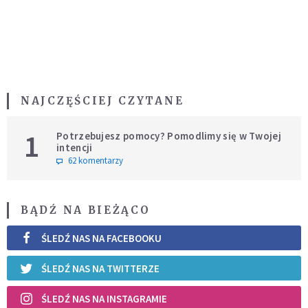
NAJCZĘŚCIEJ CZYTANE
1
Potrzebujesz pomocy? Pomodlimy się w Twojej
intencji
62 komentarzy
BĄDŹ NA BIEŻĄCO
ŚLEDŹ NAS NA FACEBOOKU
ŚLEDŹ NAS NA TWITTERZE
ŚLEDŹ NAS NA INSTAGRAMIE