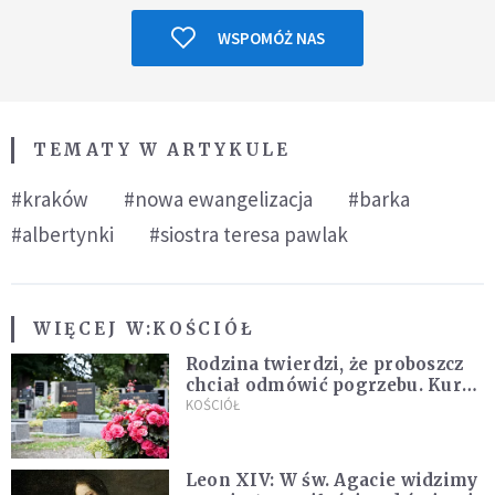
WSPOMÓŻ NAS
TEMATY W ARTYKULE
#kraków
#nowa ewangelizacja
#barka
#albertynki
#siostra teresa pawlak
WIĘCEJ W:
KOŚCIÓŁ
Rodzina twierdzi, że proboszcz
chciał odmówić pogrzebu. Kuria
zapowiada wyjaśnienia
KOŚCIÓŁ
Leon XIV: W św. Agacie widzimy