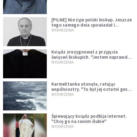
[PILNE] Nie żyje polski biskup. Jeszcze
tego samego dnia spowiadał i
sprawował Mszę świętą
WYDARZENIA
Ksiądz zrezygnował z przyjęcia
święceń biskupich. "Jestem naprawdę
niegodny"
WYDARZENIA
Karmelitanka utonęła, ratując
współsiostry. "To był jej ostatni gest
miłości"
WYDARZENIA
Śpiewający ksiądz podbija internet.
"Chcę go na swoim ślubie"
WYDARZENIA