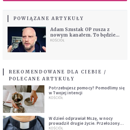
POWIĄZANE ARTYKUŁY
Adam Szustak OP rusza z
nowym kanałem. To będzie
mocne
KOŚCIÓŁ
REKOMENDOWANE DLA CIEBIE /
POLECANE ARTYKUŁY
Potrzebujesz pomocy? Pomodlimy się
w Twojej intencji
KOŚCIÓŁ
W dzień odprawiał Mszę, w nocy
prowadził drugie życie. Przełożony
kazał mu opuścić zakon
KOŚCIÓŁ