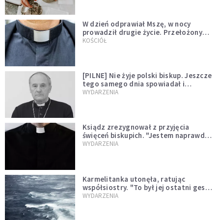
W dzień odprawiał Mszę, w nocy
prowadził drugie życie. Przełożony
kazał mu opuścić zakon
KOŚCIÓŁ
[PILNE] Nie żyje polski biskup. Jeszcze
tego samego dnia spowiadał i
sprawował Mszę świętą
WYDARZENIA
Ksiądz zrezygnował z przyjęcia
święceń biskupich. "Jestem naprawdę
niegodny"
WYDARZENIA
Karmelitanka utonęła, ratując
współsiostry. "To był jej ostatni gest
miłości"
WYDARZENIA