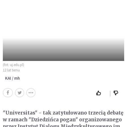
(fot. uj.edu.pl)
12 lat temu
KAI / mh
"Universitas" - tak zatytułowano trzecią debatę
w ramach "Dziedzińca pogan" organizowanego
przez Instytut Dialogu Międzykulturowego im.