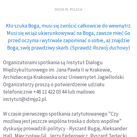
DEON.PL POLECA
Kto szuka Boga, musi się zwrócić całkowicie do wewnątrz.
Musi się wciąż ukierunkowywać na Boga, zawsze mieć Go
przed oczyma i wytrwale zapominać o sobie, aż znajdzie
Boga, swój prawdziwy skarb. (Sprawdź:
Rozwój duchowy
)
Organizatorami spotkania są Instytut Dialogu
Międzykulturowego im. Jana Pawła II w Krakowie,
Archidiecezja Krakowska oraz Uniwersytet Jagielloński.
Organizatorzy proszą o potwierdzenie udziału
telefonicznie +48 12 422 03 44 lub mailowo
instytut@idmjp2.pl.
W czasie pierwszego spotkania zatytułowanego "Czy
możliwa jest jeszcze wspólna troska o dobro wspólne"
dyskusję prowadzili politycy - Ryszard Bugaj, Aleksander
Hall, Mieczysław Gil, Jerzy Federowicz, Ryszard Terlecki,