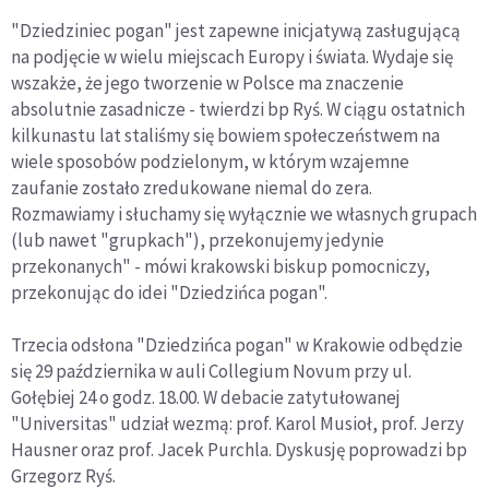
"Dziedziniec pogan" jest zapewne inicjatywą zasługującą
na podjęcie w wielu miejscach Europy i świata. Wydaje się
wszakże, że jego tworzenie w Polsce ma znaczenie
absolutnie zasadnicze - twierdzi bp Ryś. W ciągu ostatnich
kilkunastu lat staliśmy się bowiem społeczeństwem na
wiele sposobów podzielonym, w którym wzajemne
zaufanie zostało zredukowane niemal do zera.
Rozmawiamy i słuchamy się wyłącznie we własnych grupach
(lub nawet "grupkach"), przekonujemy jedynie
przekonanych" - mówi krakowski biskup pomocniczy,
przekonując do idei "Dziedzińca pogan".
Trzecia odsłona "Dziedzińca pogan" w Krakowie odbędzie
się 29 października w auli Collegium Novum przy ul.
Gołębiej 24 o godz. 18.00. W debacie zatytułowanej
"Universitas" udział wezmą: prof. Karol Musioł, prof. Jerzy
Hausner oraz prof. Jacek Purchla. Dyskusję poprowadzi bp
Grzegorz Ryś.