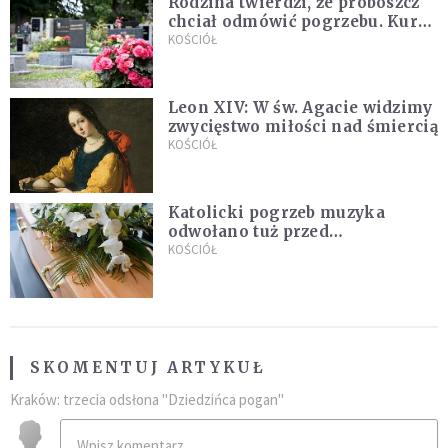
Rodzina twierdzi, że proboszcz
chciał odmówić pogrzebu. Kuria
zapowiada wyjaśnienia
KOŚCIÓŁ
Leon XIV: W św. Agacie widzimy
zwycięstwo miłości nad śmiercią
KOŚCIÓŁ
Katolicki pogrzeb muzyka
odwołano tuż przed
uroczystością. Powodem była
KOŚCIÓŁ
przynależność do masonerii
SKOMENTUJ ARTYKUŁ
Kraków: trzecia odsłona "Dziedzińca pogan"