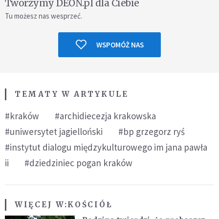
Tworzymy DEON.pl dla Ciebie
Tu możesz nas wesprzeć.
WSPOMÓŻ NAS
TEMATY W ARTYKULE
#kraków
#archidiecezja krakowska
#uniwersytet jagielloński
#bp grzegorz ryś
#instytut dialogu międzykulturowego im jana pawła
ii
#dziedziniec pogan kraków
WIĘCEJ W:
KOŚCIÓŁ