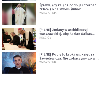
Śpiewający ksiądz podbija internet.
"Chcę go na swoim ślubie"
WYDARZENIA
[PILNE] Zmiany w archidiecezji
warszawskiej. Abp Adrian Galbas
wręczył dekrety nowym proboszczom
KOŚCIÓŁ
[PILNE] Podjęto kroki ws. księdza
Sawielewicza. Nie zobaczymy go w
mediach
WYDARZENIA