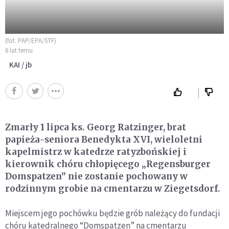
(fot. PAP/EPA/STF)
6 lat temu
KAI / jb
Zmarły 1 lipca ks. Georg Ratzinger, brat
papieża-seniora Benedykta XVI, wieloletni
kapelmistrz w katedrze ratyzbońskiej i
kierownik chóru chłopięcego „Regensburger
Domspatzen” nie zostanie pochowany w
rodzinnym grobie na cmentarzu w Ziegetsdorf.
Miejscem jego pochówku będzie grób należący do fundacji
chóru katedralnego “Domspatzen” na cmentarzu