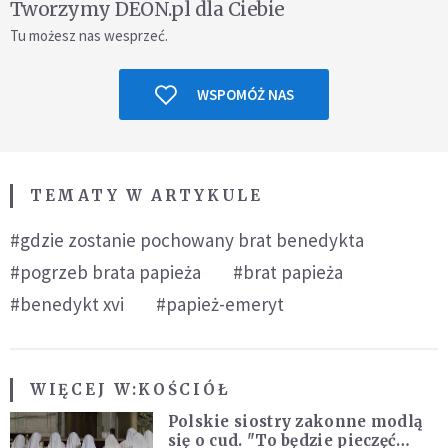
Tworzymy DEON.pl dla Ciebie
Tu możesz nas wesprzeć.
WSPOMÓŻ NAS
TEMATY W ARTYKULE
#gdzie zostanie pochowany brat benedykta
#pogrzeb brata papieża
#brat papieża
#benedykt xvi
#papież-emeryt
WIĘCEJ W:
KOŚCIÓŁ
Polskie siostry zakonne modlą
się o cud. "To będzie pieczęć