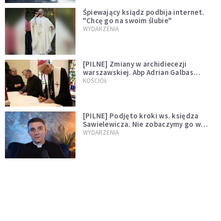
Śpiewający ksiądz podbija internet.
"Chcę go na swoim ślubie"
WYDARZENIA
[PILNE] Zmiany w archidiecezji
warszawskiej. Abp Adrian Galbas
wręczył dekrety nowym proboszczom
KOŚCIÓŁ
[PILNE] Podjęto kroki ws. księdza
Sawielewicza. Nie zobaczymy go w
mediach
WYDARZENIA