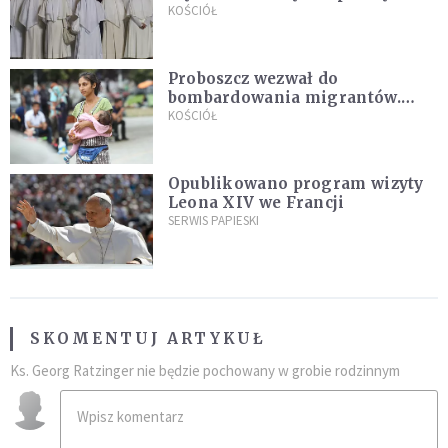
Pana Boga dla naszej wiary"
KOŚCIÓŁ
Proboszcz wezwał do
bombardowania migrantów.
"Masowy ogień przeciwko
KOŚCIÓŁ
najeźdźcom!"
Opublikowano program wizyty
Leona XIV we Francji
SERWIS PAPIESKI
SKOMENTUJ ARTYKUŁ
Ks. Georg Ratzinger nie będzie pochowany w grobie rodzinnym