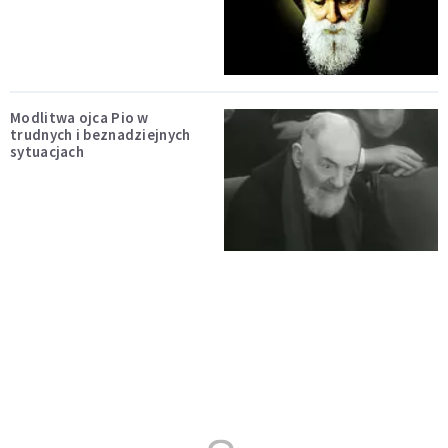
Modlitwa ojca Pio w
trudnych i beznadziejnych
sytuacjach