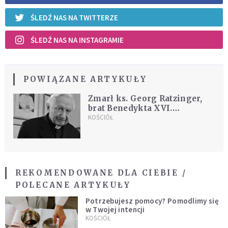
ŚLEDŹ NAS NA TWITTERZE
ŚLEDŹ NAS NA INSTAGRAMIE
POWIĄZANE ARTYKUŁY
Zmarł ks. Georg Ratzinger,
brat Benedykta XVI.
Kilkanaście dni temu zdążyli
KOŚCIÓŁ
się spotkać
REKOMENDOWANE DLA CIEBIE /
POLECANE ARTYKUŁY
Potrzebujesz pomocy? Pomodlimy się
w Twojej intencji
KOŚCIÓŁ