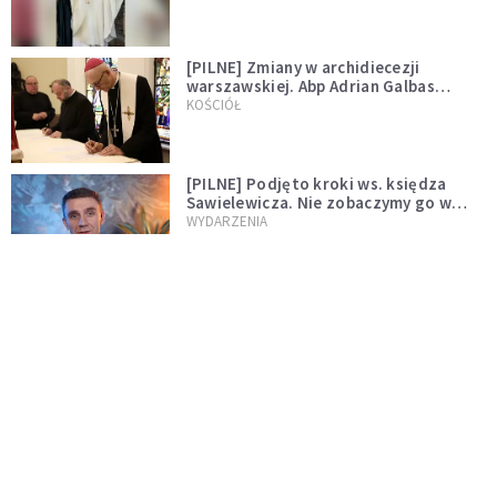
[PILNE] Zmiany w archidiecezji
warszawskiej. Abp Adrian Galbas
wręczył dekrety nowym proboszczom
KOŚCIÓŁ
[PILNE] Podjęto kroki ws. księdza
Sawielewicza. Nie zobaczymy go w
mediach
WYDARZENIA