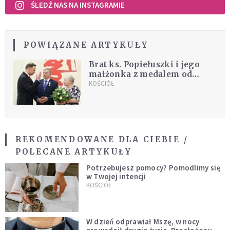
ŚLEDŹ NAS NA INSTAGRAMIE
POWIĄZANE ARTYKUŁY
Brat ks. Popiełuszki i jego
małżonka z medalem od
Prezydenta RP
KOŚCIÓŁ
REKOMENDOWANE DLA CIEBIE /
POLECANE ARTYKUŁY
Potrzebujesz pomocy? Pomodlimy się
w Twojej intencji
KOŚCIÓŁ
W dzień odprawiał Mszę, w nocy