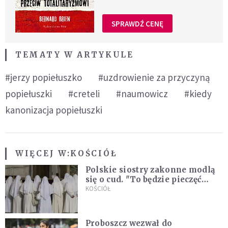
SPRAWDŹ CENĘ
TEMATY W ARTYKULE
#jerzy popiełuszko
#uzdrowienie za przyczyną
popiełuszki
#creteli
#naumowicz
#kiedy
kanonizacja popiełuszki
WIĘCEJ W:
KOŚCIÓŁ
Polskie siostry zakonne modlą
się o cud. "To będzie pieczęć
Pana Boga dla naszej wiary"
KOŚCIÓŁ
Proboszcz wezwał do