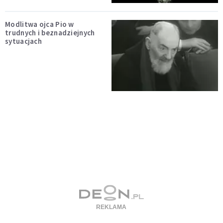
Modlitwa ojca Pio w
trudnych i beznadziejnych
sytuacjach