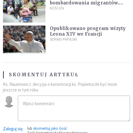
bombardowania migrantów.
"Masowy ogień przeciwko
KOŚCIÓŁ
najeźdźcom!"
Opublikowano program wizyty
Leona XIV we Francji
SERWIS PAPIESKI
SKOMENTUJ ARTYKUŁ
Ks. Naumowicz: decyzja o kanonizacji ks. Popiełuszki być może
jeszcze w tym roku
Zaloguj się
lub
skomentuj jako Gość
Twój komentarz będzie moderowany