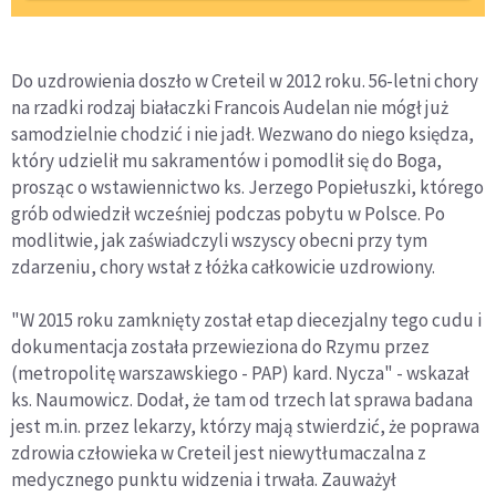
Do uzdrowienia doszło w Creteil w 2012 roku. 56-letni chory
na rzadki rodzaj białaczki Francois Audelan nie mógł już
samodzielnie chodzić i nie jadł. Wezwano do niego księdza,
który udzielił mu sakramentów i pomodlił się do Boga,
prosząc o wstawiennictwo ks. Jerzego Popiełuszki, którego
grób odwiedził wcześniej podczas pobytu w Polsce. Po
modlitwie, jak zaświadczyli wszyscy obecni przy tym
zdarzeniu, chory wstał z łóżka całkowicie uzdrowiony.
"W 2015 roku zamknięty został etap diecezjalny tego cudu i
dokumentacja została przewieziona do Rzymu przez
(metropolitę warszawskiego - PAP) kard. Nycza" - wskazał
ks. Naumowicz. Dodał, że tam od trzech lat sprawa badana
jest m.in. przez lekarzy, którzy mają stwierdzić, że poprawa
zdrowia człowieka w Creteil jest niewytłumaczalna z
medycznego punktu widzenia i trwała. Zauważył