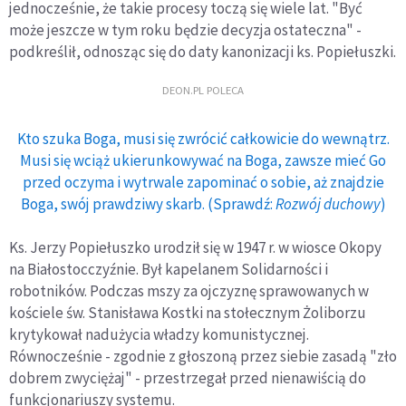
jednocześnie, że takie procesy toczą się wiele lat. "Być
może jeszcze w tym roku będzie decyzja ostateczna" -
podkreślił, odnosząc się do daty kanonizacji ks. Popiełuszki.
DEON.PL POLECA
Kto szuka Boga, musi się zwrócić całkowicie do wewnątrz.
Musi się wciąż ukierunkowywać na Boga, zawsze mieć Go
przed oczyma i wytrwale zapominać o sobie, aż znajdzie
Boga, swój prawdziwy skarb. (Sprawdź:
Rozwój duchowy
)
Ks. Jerzy Popiełuszko urodził się w 1947 r. w wiosce Okopy
na Białostocczyźnie. Był kapelanem Solidarności i
robotników. Podczas mszy za ojczyznę sprawowanych w
kościele św. Stanisława Kostki na stołecznym Żoliborzu
krytykował nadużycia władzy komunistycznej.
Równocześnie - zgodnie z głoszoną przez siebie zasadą "zło
dobrem zwyciężaj" - przestrzegał przed nienawiścią do
funkcjonariuszy systemu.