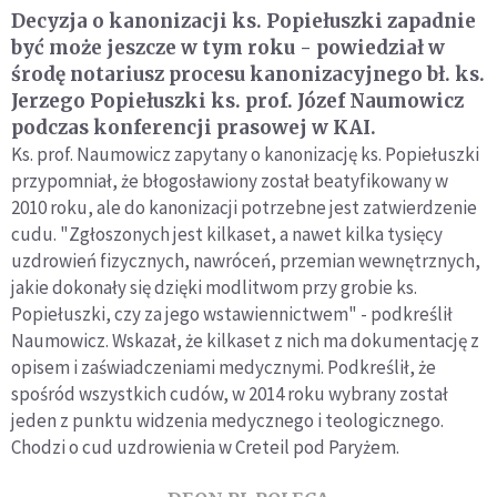
Decyzja o kanonizacji ks. Popiełuszki zapadnie
być może jeszcze w tym roku - powiedział w
środę notariusz procesu kanonizacyjnego bł. ks.
Jerzego Popiełuszki ks. prof. Józef Naumowicz
podczas konferencji prasowej w KAI.
Ks. prof. Naumowicz zapytany o kanonizację ks. Popiełuszki
przypomniał, że błogosławiony został beatyfikowany w
2010 roku, ale do kanonizacji potrzebne jest zatwierdzenie
cudu. "Zgłoszonych jest kilkaset, a nawet kilka tysięcy
uzdrowień fizycznych, nawróceń, przemian wewnętrznych,
jakie dokonały się dzięki modlitwom przy grobie ks.
Popiełuszki, czy za jego wstawiennictwem" - podkreślił
Naumowicz. Wskazał, że kilkaset z nich ma dokumentację z
opisem i zaświadczeniami medycznymi. Podkreślił, że
spośród wszystkich cudów, w 2014 roku wybrany został
jeden z punktu widzenia medycznego i teologicznego.
Chodzi o cud uzdrowienia w Creteil pod Paryżem.