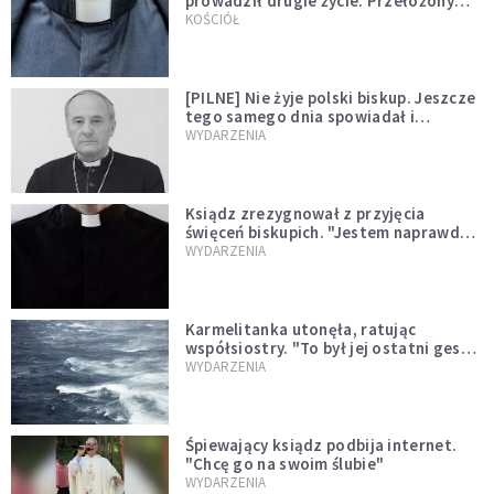
prowadził drugie życie. Przełożony
kazał mu opuścić zakon
KOŚCIÓŁ
[PILNE] Nie żyje polski biskup. Jeszcze
tego samego dnia spowiadał i
sprawował Mszę świętą
WYDARZENIA
Ksiądz zrezygnował z przyjęcia
święceń biskupich. "Jestem naprawdę
niegodny"
WYDARZENIA
Karmelitanka utonęła, ratując
współsiostry. "To był jej ostatni gest
miłości"
WYDARZENIA
Śpiewający ksiądz podbija internet.
"Chcę go na swoim ślubie"
WYDARZENIA