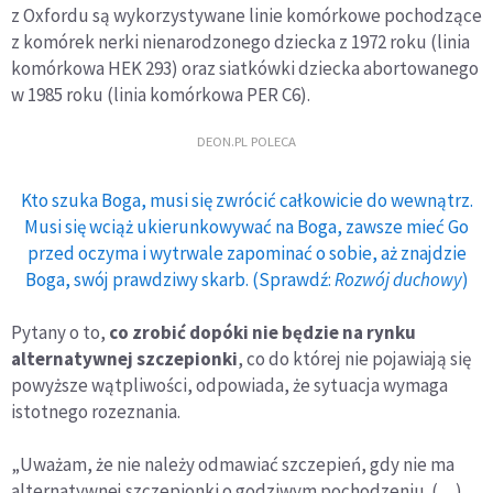
z Oxfordu są wykorzystywane linie komórkowe pochodzące
szczepienie dzieci
z komórek nerki nienarodzonego dziecka z 1972 roku (linia
komórkowa HEK 293) oraz siatkówki dziecka abortowanego
w 1985 roku (linia komórkowa PER C6).
DEON.PL POLECA
Kto szuka Boga, musi się zwrócić całkowicie do wewnątrz.
Musi się wciąż ukierunkowywać na Boga, zawsze mieć Go
przed oczyma i wytrwale zapominać o sobie, aż znajdzie
Boga, swój prawdziwy skarb. (Sprawdź:
Rozwój duchowy
)
Pytany o to,
co zrobić dopóki nie będzie na rynku
alternatywnej szczepionki
, co do której nie pojawiają się
powyższe wątpliwości, odpowiada, że sytuacja wymaga
istotnego rozeznania.
„Uważam, że nie należy odmawiać szczepień, gdy nie ma
alternatywnej szczepionki o godziwym pochodzeniu. (…)