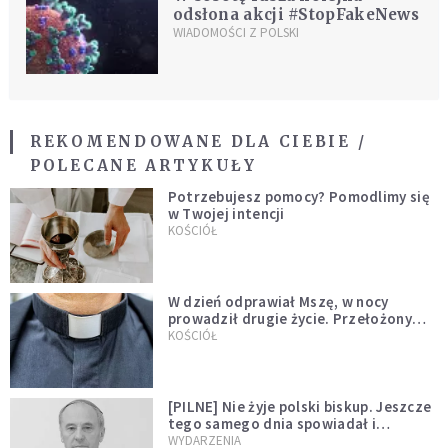
odsłona akcji #StopFakeNews
WIADOMOŚCI Z POLSKI
REKOMENDOWANE DLA CIEBIE /
POLECANE ARTYKUŁY
Potrzebujesz pomocy? Pomodlimy się
w Twojej intencji
KOŚCIÓŁ
W dzień odprawiał Mszę, w nocy
prowadził drugie życie. Przełożony
kazał mu opuścić zakon
KOŚCIÓŁ
[PILNE] Nie żyje polski biskup. Jeszcze
tego samego dnia spowiadał i
sprawował Mszę świętą
WYDARZENIA