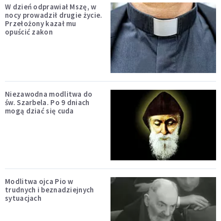
W dzień odprawiał Mszę, w
nocy prowadził drugie życie.
Przełożony kazał mu
opuścić zakon
Niezawodna modlitwa do
św. Szarbela. Po 9 dniach
mogą dziać się cuda
Modlitwa ojca Pio w
trudnych i beznadziejnych
sytuacjach