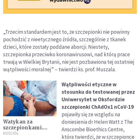
„Trzecim standardem jest to, że szczepionki nie powinny
pochodzić z nieetycznego źródła, szczególnie z tkanek
dzieci, które zostały poddane aborcji. Niestety,
szczepionka przeciwko koronawirusowi, nad którą prace
trwają w Wielkiej Brytanii, nie jest pozbawiona tej ostatniej
wątpliwości moralnej” – twierdzi ks. prof. Muszala.
Wątpliwości etyczne w
stosunku do testowanej przez
Uniwersytet w Oksfordzie
szczepionki ChAdOx1 nCoV-19
pojawiły się ze względu na
doniesienia dr Helen Watt z The
Watykan za
szczepionkami.
Anscombe Bioethics Centre,
Papieska komisja
KOŚCIÓŁ
która twierdzi, że w szczepionce
prosi rodziców o