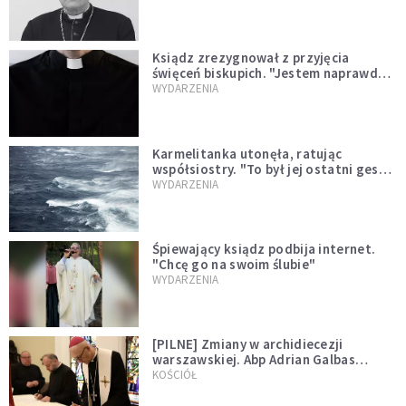
Ksiądz zrezygnował z przyjęcia
święceń biskupich. "Jestem naprawdę
niegodny"
WYDARZENIA
Karmelitanka utonęła, ratując
współsiostry. "To był jej ostatni gest
miłości"
WYDARZENIA
Śpiewający ksiądz podbija internet.
"Chcę go na swoim ślubie"
WYDARZENIA
[PILNE] Zmiany w archidiecezji
warszawskiej. Abp Adrian Galbas
wręczył dekrety nowym proboszczom
KOŚCIÓŁ