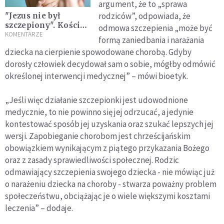
argument, że to „sprawa
rodziców”, odpowiada, że
"Jezus nie był
szczepiony". Kościół
odmowa szczepienia „może być
i
KOMENTARZE
formą zaniedbania i narażania
antyszczepionkowcy
dziecka na cierpienie spowodowane chorobą. Gdyby
dorosły człowiek decydował sam o sobie, mógłby odmówić
określonej interwencji medycznej” – mówi bioetyk.
„Jeśli więc działanie szczepionki jest udowodnione
medycznie, to nie powinno się jej odrzucać, a jedynie
kontestować sposób jej uzyskania oraz szukać lepszych jej
wersji. Zapobieganie chorobom jest chrześcijańskim
obowiązkiem wynikającym z piątego przykazania Bożego
oraz z zasady sprawiedliwości społecznej. Rodzic
odmawiający szczepienia swojego dziecka - nie mówiąc już
o narażeniu dziecka na choroby - stwarza poważny problem
społeczeństwu, obciążając je o wiele większymi kosztami
leczenia” – dodaje.