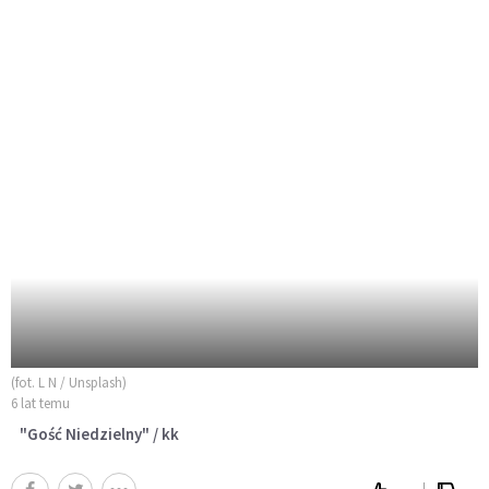
(fot. L N / Unsplash)
6 lat temu
"Gość Niedzielny" / kk