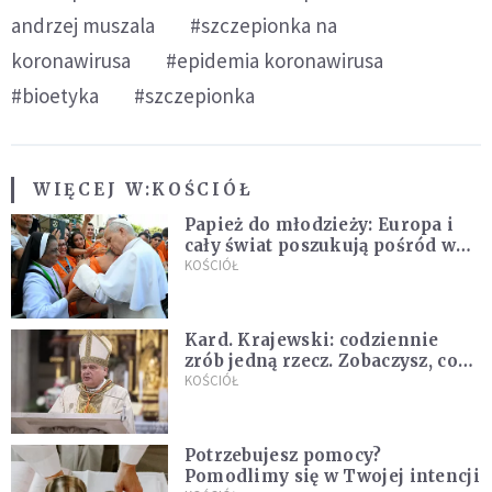
andrzej muszala
#szczepionka na
koronawirusa
#epidemia koronawirusa
#bioetyka
#szczepionka
WIĘCEJ W:
KOŚCIÓŁ
Papież do młodzieży: Europa i
cały świat poszukują pośród was
nowych świętych
KOŚCIÓŁ
Kard. Krajewski: codziennie
zrób jedną rzecz. Zobaczysz, co
stanie się z twoim życiem
KOŚCIÓŁ
Potrzebujesz pomocy?
Pomodlimy się w Twojej intencji