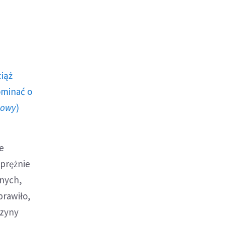
ciąż
ominać o
howy
)
e
 prężnie
anych,
prawiło,
czyny