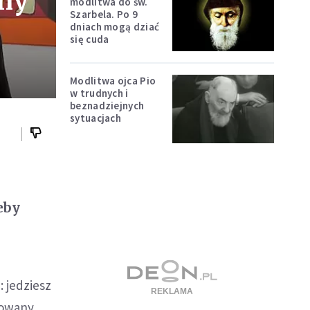
yny
modlitwa do św.
Szarbela. Po 9
dniach mogą dziać
się cuda
Modlitwa ojca Pio
w trudnych i
beznadziejnych
sytuacjach
eby
 jedziesz
zowany