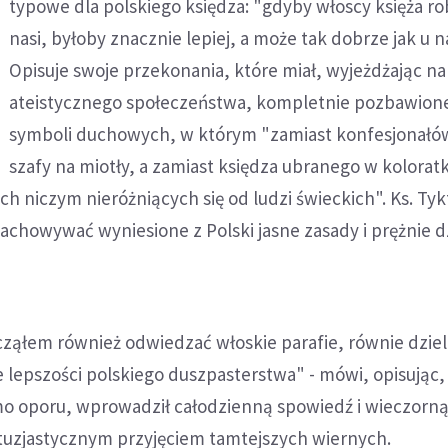
typowe dla polskiego księdza: "gdyby włoscy księża robi
nasi, byłoby znacznie lepiej, a może tak dobrze jak u n
Opisuje swoje przekonania, które miał, wyjeżdżając na
ateistycznego społeczeństwa, kompletnie pozbawion
symboli duchowych, w którym "zamiast konfesjonałó
szafy na miotły, a zamiast księdza ubranego w kolorat
niczym nieróżniących się od ludzi świeckich". Ks. Tykf
 zachowywać wyniesione z Polski jasne zasady i prężnie d
cząłem również odwiedzać włoskie parafie, równie dziel
 lepszości polskiego duszpasterstwa" - mówi, opisując,
imo oporu, wprowadził całodzienną spowiedź i wieczorną
ntuzjastycznym przyjęciem tamtejszych wiernych.