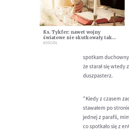
Ks. Tykfer: nawet wojny
światowe nie skutkowały tak
powszechnym oddzieleniem
KOŚCIÓŁ
księży od wiernych
spotkam duchownych 
że starał się wtedy
duszpasterz.
"Kiedy z czasem za
stawałem po stronie
jednej z parafii, m
co spotkało się z e