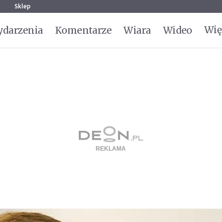
g
Sklep
Wię
darzenia
Komentarze
Wiara
Wideo