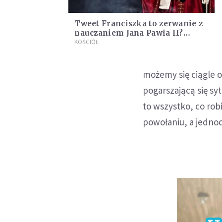
Tweet Franciszka to zerwanie z
nauczaniem Jana Pawła II?
Wyjaśnia Tomasz Terlikowski
KOŚCIÓŁ
możemy się ciągle 
pogarszającą się sy
to wszystko, co rob
powołaniu, a jednoc