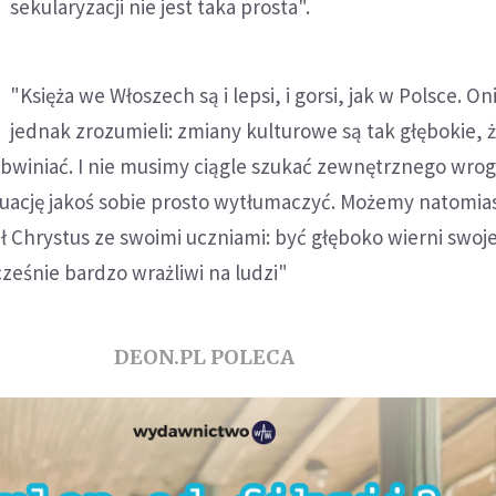
sekularyzacji nie jest taka prosta".
"Księża we Włoszech są i lepsi, i gorsi, jak w Polsce. Oni
jednak zrozumieli: zmiany kulturowe są tak głębokie, ż
obwiniać. I nie musimy ciągle szukać zewnętrznego wrog
tuację jakoś sobie prosto wytłumaczyć. Możemy natomias
ił Chrystus ze swoimi uczniami: być głęboko wierni swo
ześnie bardzo wrażliwi na ludzi"
DEON.PL POLECA