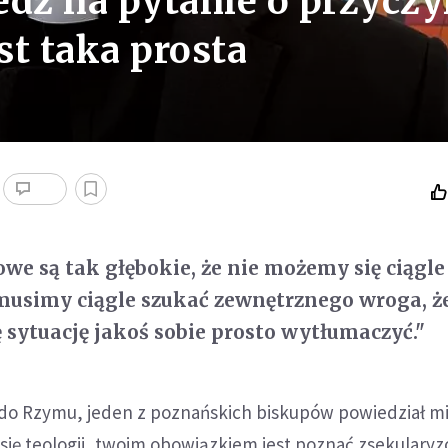
edź na pytanie o przycz
st taka prosta
we są tak głębokie, że nie możemy się ciągle
 musimy ciągle szukać zewnętrznego wroga, ż
ę sytuację jakoś sobie prosto wytłumaczyć."
do Rzymu, jeden z poznańskich biskupów powiedział mi:
 się teologii, twoim obowiązkiem jest poznać zsekulary