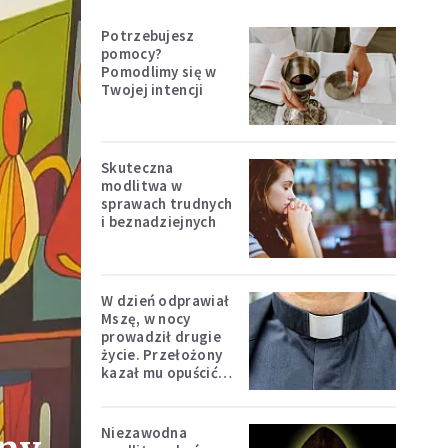
Potrzebujesz
pomocy?
Pomodlimy się w
Twojej intencji
Skuteczna
modlitwa w
sprawach trudnych
i beznadziejnych
W dzień odprawiał
Mszę, w nocy
prowadził drugie
życie. Przełożony
kazał mu opuścić
zakon
Niezawodna