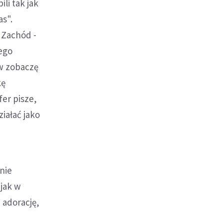
li tak jak
as".
 Zachód -
ego
w zobaczę
kę
er pisze,
ziałać jako
nie
 jak w
 adorację,