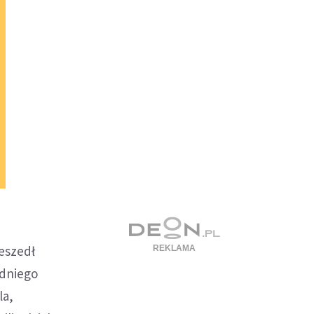
zeszedł
odniego
la,