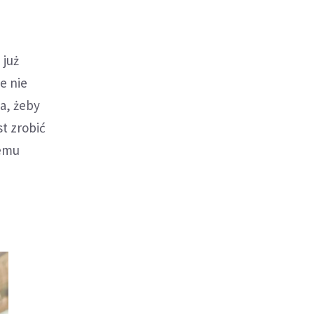
 już
e nie
a, żeby
t zrobić
jemu