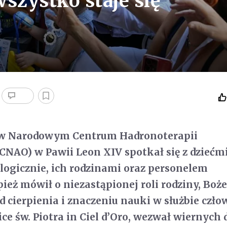
wszystko staje się
 w Narodowym Centrum Hadronoterapii
CNAO) w Pawii Leon XIV spotkał się z dziećm
ogicznie, ich rodzinami oraz personelem
eż mówił o niezastąpionej roli rodziny, Boże
d cierpienia i znaczeniu nauki w służbie czło
ice św. Piotra in Ciel d’Oro, wezwał wiernych 