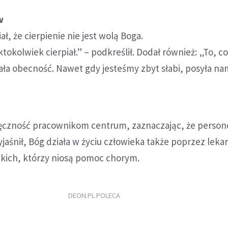
w
ł, że cierpienie nie jest wolą Boga.
ktokolwiek cierpiał.” – podkreślił. Dodał również: „To, 
tała obecność. Nawet gdy jesteśmy zbyt słabi, posyła n
ięczność pracownikom centrum, zaznaczając, że perso
jaśnił, Bóg działa w życiu człowieka także poprzez lekar
stkich, którzy niosą pomoc chorym.
DEON.PL POLECA