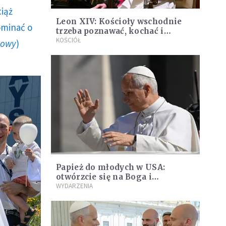
ciąż
Leon XIV: Kościoły wschodnie
ominać o
trzeba poznawać, kochać i
wspierać
KOŚCIÓŁ
howy
)
Papież do młodych w USA:
otwórzcie się na Boga i
powołanie
WYDARZENIA