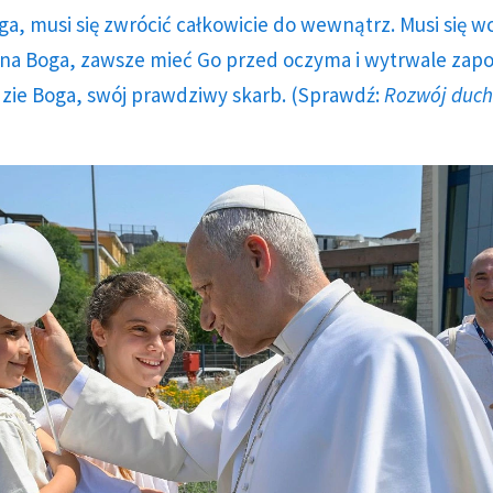
ga, musi się zwrócić całkowicie do wewnątrz. Musi się w
a Boga, zawsze mieć Go przed oczyma i wytrwale zap
dzie Boga, swój prawdziwy skarb. (Sprawdź:
Rozwój duc