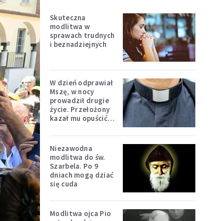
Skuteczna
modlitwa w
sprawach trudnych
i beznadziejnych
W dzień odprawiał
Mszę, w nocy
prowadził drugie
życie. Przełożony
kazał mu opuścić
zakon
Niezawodna
modlitwa do św.
Szarbela. Po 9
dniach mogą dziać
się cuda
Modlitwa ojca Pio