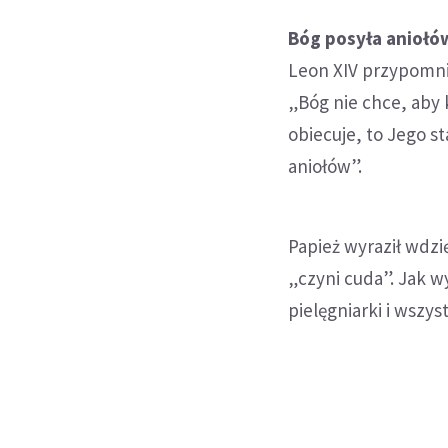
Bóg posyła aniołó
Leon XIV przypomnia
„Bóg nie chce, aby 
obiecuje, to Jego s
aniołów”.
Papież wyraził wdz
„czyni cuda”. Jak wy
pielęgniarki i wszy