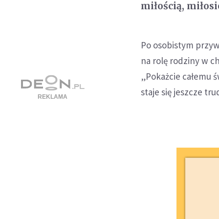
miłością, miłos
Po osobistym przywi
na rolę rodziny w c
„Pokażcie całemu św
staje się jeszcze tru