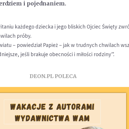
ierdziem i pojednaniem.
taniu każdego dziecka i jego bliskich Ojciec Święty zwr
hwilach próby.
iatu – powiedział Papież – jak w trudnych chwilach ws
dniejsze, jeśli brakuje obecności i miłości rodziny”.
DEON.PL POLECA