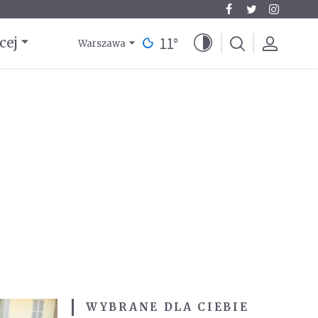
11
°
cej
Warszawa
WYBRANE DLA CIEBIE