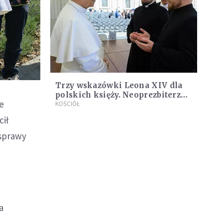
Trzy wskazówki Leona XIV dla
polskich księży. Neoprezbiterzy
e
zdradzili, co powiedział im
KOŚCIÓŁ
papież
cił
 sprawy
a