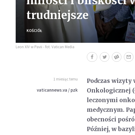
miłości i bliskości 
trudniejsze
KOŚCIÓŁ
Leon XIV w Pavii - fot. Vatican Media
1 miesiąc temu
Podczas wizyty
Onkologicznej (
vaticannews.va / pzk
leczonymi onkol
medycznym. Papi
obecności pośró
Później, w bazyl