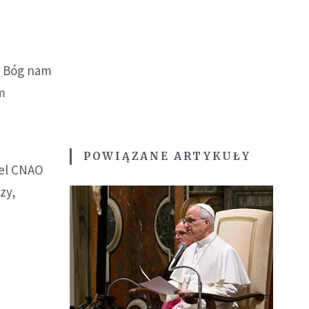
co Bóg nam
am
POWIĄZANE ARTYKUŁY
nel CNAO
zy,