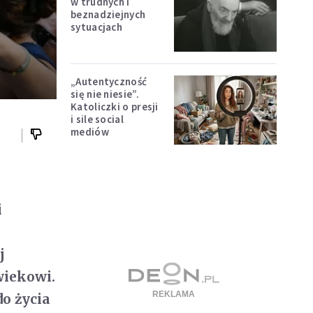
w trudnych i
beznadziejnych
sytuacjach
„Autentyczność
się nie niesie”.
Katoliczki o presji
i sile social
mediów
i
j
wiekowi.
do życia