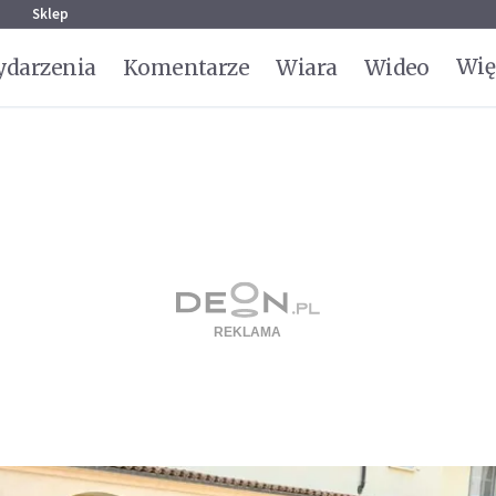
g
Sklep
Wię
darzenia
Komentarze
Wiara
Wideo