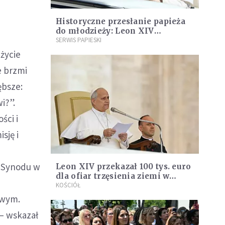
Historyczne przesłanie papieża
do młodzieży: Leon XIV
wskazuje drogę do prawdziwego
SERWIS PAPIESKI
pokoju
życie
e brzmi
ębsze:
i?”.
ści i
sję i
w Synodu w
Leon XIV przekazał 100 tys. euro
dla ofiar trzęsienia ziemi w
Wenezueli
KOŚCIÓŁ
owym.
 – wskazał