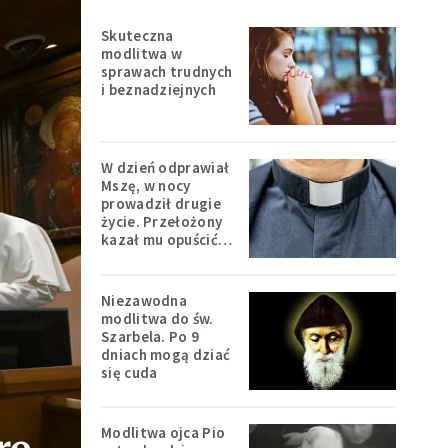
Skuteczna
modlitwa w
sprawach trudnych
i beznadziejnych
W dzień odprawiał
Mszę, w nocy
prowadził drugie
życie. Przełożony
kazał mu opuścić
zakon
Niezawodna
modlitwa do św.
Szarbela. Po 9
dniach mogą dziać
się cuda
Modlitwa ojca Pio