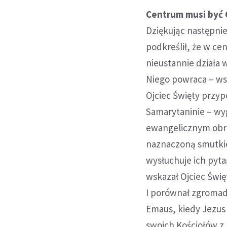
Centrum musi być 
Dziękując następni
podkreślił, że w ce
nieustannie działa 
Niego powraca – ws
Ojciec Święty przy
Samarytaninie – wy
ewangelicznym obra
naznaczoną smutkie
wysłuchuje ich pytań
wskazał Ojciec Świę
I porównał zgromad
Emaus, kiedy Jezus 
swoich Kościołów z