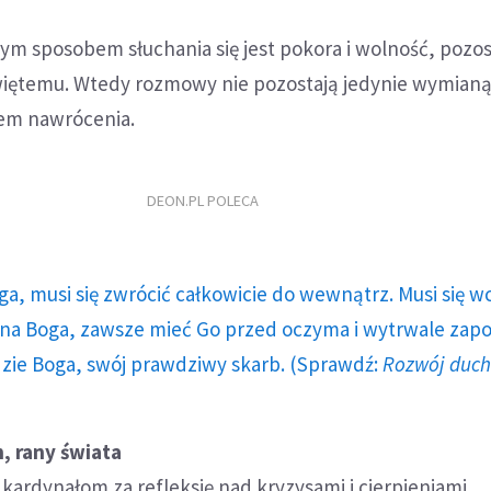
ym sposobem słuchania się jest pokora i wolność, pozo
iętemu. Wtedy rozmowy nie pozostają jedynie wymianą
scem nawrócenia.
DEON.PL POLECA
ga, musi się zwrócić całkowicie do wewnątrz. Musi się w
a Boga, zawsze mieć Go przed oczyma i wytrwale zap
dzie Boga, swój prawdziwy skarb. (Sprawdź:
Rozwój duc
, rany świata
kardynałom za refleksję nad kryzysami i cierpieniami