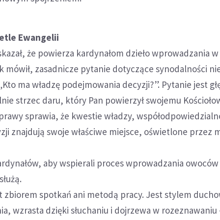
etle Ewangelii
kazał, że powierza kardynałom dzieło wprowadzania w 
 mówił, zasadnicze pytanie dotyczące synodalności ni
Kto ma władzę podejmowania decyzji?”. Pytanie jest gł
ie strzec daru, który Pan powierzył swojemu Kościołow
prawy sprawia, że kwestie władzy, współodpowiedzialno
i znajdują swoje właściwe miejsce, oświetlone przez mi
kardynałów, aby wspierali proces wprowadzania owocó
służą.
st zbiorem spotkań ani metodą pracy. Jest stylem duch
nia, wzrasta dzięki słuchaniu i dojrzewa w rozeznawaniu