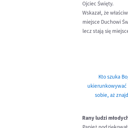
Ojciec Święty.
Wskazał, że właściw
miejsce Duchowi Św
lecz stają się miej
Kto szuka Bo
ukierunkowywać n
sobie, aż znaj
Rany ludzi młodych
Papież podziękował 