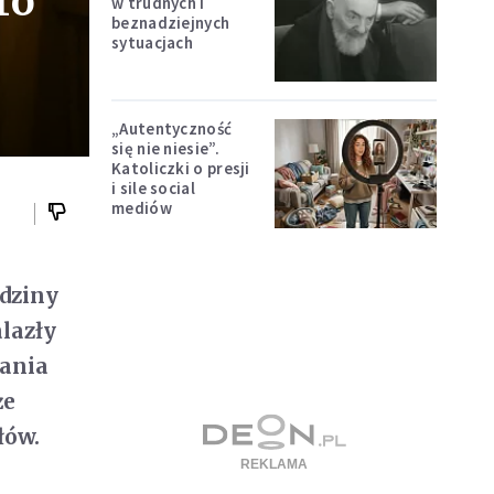
ro
w trudnych i
beznadziejnych
sytuacjach
„Autentyczność
się nie niesie”.
Katoliczki o presji
i sile social
mediów
odziny
lazły
wania
że
łów.