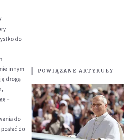
V
óry
zystko do
m
anie innym
POWIĄZANE ARTYKUŁY
ją drogą
m,
gę –
wania do
 posłać do