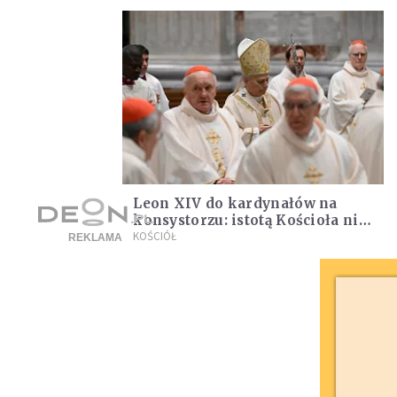
Leon XIV do kardynałów na
konsystorzu: istotą Kościoła nie
jest duchowieństwo
KOŚCIÓŁ