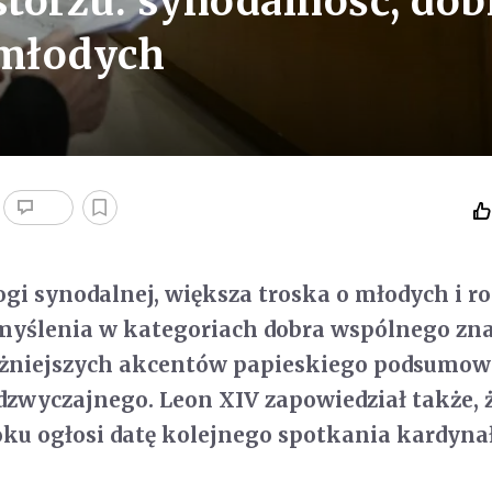
torzu: synodalność, dob
 młodych
gi synodalnej, większa troska o młodych i r
myślenia w kategoriach dobra wspólnego zna
ażniejszych akcentów papieskiego podsumo
zwyczajnego. Leon XIV zapowiedział także, 
oku ogłosi datę kolejnego spotkania kardyna