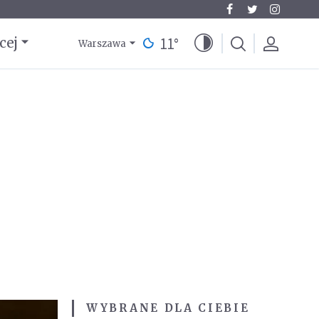
11
°
cej
Warszawa
WYBRANE DLA CIEBIE