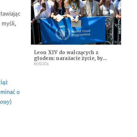
stawiając
 myśli,
Leon XIV do walczących z
głodem: narażacie życie, by
żywność docierała do najbardziej
KOŚCIÓŁ
potrzebujących
ciąż
ominać o
howy
)