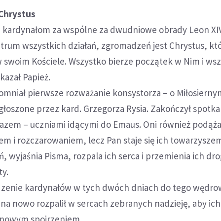
Chrystus
e kardynałom za wspólne za dwudniowe obrady Leon XI
ntrum wszystkich działań, zgromadzeń jest Chrystus, kt
w swoim Kościele. Wszystko bierze początek w Nim i ws
kazał Papież.
pomniał pierwsze rozważanie konsystorza – o Miłosierny
głoszone przez kard. Grzegorza Rysia. Zakończył spotk
zem – uczniami idącymi do Emaus. Oni również podąża
m i rozczarowaniem, lecz Pan staje się ich towarzysze
, wyjaśnia Pisma, rozpala ich serca i przemienia ich dro
ty.
zenie kardynałów w tych dwóch dniach do tego wędro
na nowo rozpalił w sercach zebranych nadzieję, aby ich
 nowym spojrzeniem.