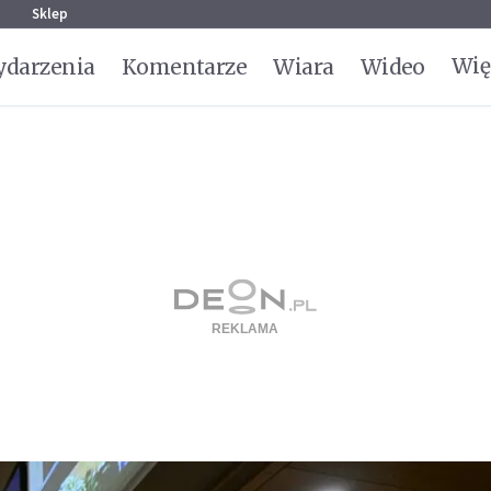
g
Sklep
Wię
darzenia
Komentarze
Wiara
Wideo