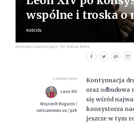
Leon XIV po konsys
wspólne i troska o
KOŚCIÓŁ
Konsystorz nadzwyczajny - fot. Vatican Media
1 miesiąc temu
Kontynuacja dro
oraz odbudowa 
Leon XIV
się wśród najw
Wojciech Rogacin /
konsystorza nad
vaticannews.va / pzk
jeszcze w tym r