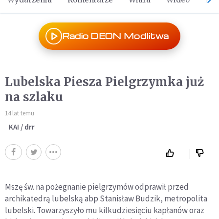
Radio DEON Modlitwa
Lubelska Piesza Pielgrzymka już
na szlaku
14 lat temu
KAI / drr
Mszę św. na pożegnanie pielgrzymów odprawił przed
archikatedrą lubelską abp Stanisław Budzik, metropolita
lubelski. Towarzyszyło mu kilkudziesięciu kapłanów oraz