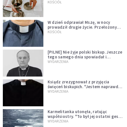
KOŚCIÓŁ
W dzień odprawiał Mszę, w nocy
prowadził drugie życie. Przełożony
kazał mu opuścić zakon
KOŚCIÓŁ
[PILNE] Nie żyje polski biskup. Jeszcze
tego samego dnia spowiadał i
sprawował Mszę świętą
WYDARZENIA
Ksiądz zrezygnował z przyjęcia
święceń biskupich. "Jestem naprawdę
niegodny"
WYDARZENIA
Karmelitanka utonęła, ratując
współsiostry. "To był jej ostatni gest
miłości"
WYDARZENIA