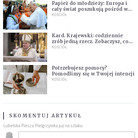
Papież do młodzieży: Europa i
cały świat poszukują pośród was
nowych świętych
KOŚCIÓŁ
Kard. Krajewski: codziennie
zrób jedną rzecz. Zobaczysz, co
stanie się z twoim życiem
KOŚCIÓŁ
Potrzebujesz pomocy?
Pomodlimy się w Twojej intencji
KOŚCIÓŁ
SKOMENTUJ ARTYKUŁ
Lubelska Piesza Pielgrzymka już na szlaku