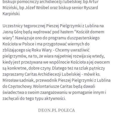
biskupi pomocniczy archidiecezji lubelskiej: bp Artur
Miziński, bp Józef Wróbel oraz biskup senior Ryszard
Karpiński.
Uczestnicy tegorocznej Pieszej Pielgrzymki z Lublina na
Jasną Górę będą wędrować pod hasłem "Kościół domem
wiary". Nawiązuje ono do programu duszpasterskiego
Kościoła w Polsce i ma przygotować wiernych do
zbliżającego się Roku Wiary. - Chcemy uwrażliwić
pielgrzymów, na to, że wiara najpełniej rozwija się wtedy,
kiedy jest przeżywana we wspólnocie Kościoła a jej owocem
są konkretne, dobre czyny. Dlatego też na szlak pątniczy
zapraszamy Caritas Archidiecezji Lubelskiej - mówił ks.
Mirosław Ładniak, przewodnik Pieszej Pielgrzymki z Lublina
do Częstochowy. Wolontariusze Caritas będą dawali
świadectwa o swoim zaangażowaniu w pomaganie innym i
zachęcali do tego typu aktywności.
DEON.PL POLECA