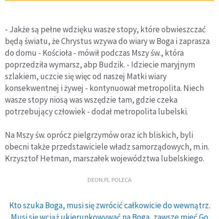
- Jakże są pełne wdzięku wasze stopy, które obwieszczać
będą światu, że Chrystus wzywa do wiary w Boga i zaprasza
do domu - Kościoła - mówił podczas Mszy św., która
poprzedziła wymarsz, abp Budzik. - Idziecie maryjnym
szlakiem, uczcie się więc od naszej Matki wiary
konsekwentnej i żywej - kontynuował metropolita. Niech
wasze stopy niosą was wszędzie tam, gdzie czeka
potrzebujący człowiek - dodał metropolita lubelski.
Na Mszy św. oprócz pielgrzymów oraz ich bliskich, byli
obecni także przedstawiciele władz samorządowych, m.in.
Krzysztof Hetman, marszałek województwa lubelskiego.
DEON.PL POLECA
Kto szuka Boga, musi się zwrócić całkowicie do wewnątrz.
Musi się wciąż ukierunkowywać na Boga, zawsze mieć Go