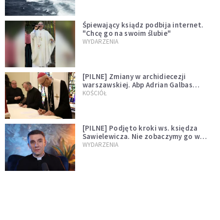
Śpiewający ksiądz podbija internet.
"Chcę go na swoim ślubie"
WYDARZENIA
[PILNE] Zmiany w archidiecezji
warszawskiej. Abp Adrian Galbas
wręczył dekrety nowym proboszczom
KOŚCIÓŁ
[PILNE] Podjęto kroki ws. księdza
Sawielewicza. Nie zobaczymy go w
mediach
WYDARZENIA