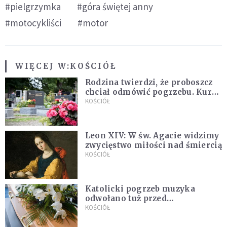
#pielgrzymka
#góra świętej anny
#motocykliści
#motor
WIĘCEJ W:
KOŚCIÓŁ
Rodzina twierdzi, że proboszcz
chciał odmówić pogrzebu. Kuria
zapowiada wyjaśnienia
KOŚCIÓŁ
Leon XIV: W św. Agacie widzimy
zwycięstwo miłości nad śmiercią
KOŚCIÓŁ
Katolicki pogrzeb muzyka
odwołano tuż przed
uroczystością. Powodem była
KOŚCIÓŁ
przynależność do masonerii