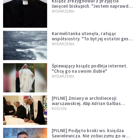
Ksiądz zrezygnował z przyjęcia
święceń biskupich. "Jestem naprawdę
niegodny"
WYDARZENIA
Karmelitanka utonęła, ratując
współsiostry. "To był jej ostatni gest
miłości"
WYDARZENIA
Śpiewający ksiądz podbija internet.
"Chcę go na swoim ślubie"
WYDARZENIA
[PILNE] Zmiany w archidiecezji
warszawskiej. Abp Adrian Galbas
wręczył dekrety nowym proboszczom
KOŚCIÓŁ
[PILNE] Podjęto kroki ws. księdza
Sawielewicza. Nie zobaczymy go w