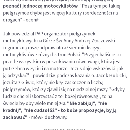
poznać i jednoczą motocyklistów
. "Poza tym po takiej
pielgrzymce chyba jest więcej kultury i serdeczności na
drogach" - ocenił.
Jak powiedział PAP organizator pielgrzymek
motocyklowych na Górze Św. Anny Andrzej Złoczowski
tegoroczną mszę odprawiało aż siedmiu księży-
motocyklistów z różnych stron Polski. "Przyjechaliście tu
przede wszystkim w poszukiwaniu równowagi, która jest
potrzebna w życiu i na motorze. Jezus daje wskazówki, jak
ją odzyskać" - powiedział podczas kazania o. Jacek Hubicki,
jezuita z Gliwic, który nie krył zaskoczenia liczbą
pielgrzymów, którzy zjawili się na niedzielnej mszy. "Gdyby
ludzie chcieli skorzystać z tej bożej równowagi, to na
świecie byłoby wiele mniej zła.
"Nie zabijaj", "nie
kradnij", "nie cudzołóż" - to boże propozycje, by ją
zachować"
- mówił duchowny.