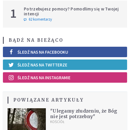
1
Potrzebujesz pomocy? Pomodlimy się w Twojej
intencji
62 komentarzy
BĄDŹ NA BIEŻĄCO
ŚLEDŹ NAS NA FACEBOOKU
ŚLEDŹ NAS NA TWITTERZE
ŚLEDŹ NAS NA INSTAGRAMIE
POWIĄZANE ARTYKUŁY
"Ulegamy złudzeniu, że Bóg
nie jest potrzebny"
KOŚCIÓŁ