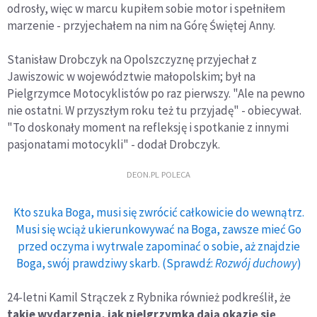
odrosły, więc w marcu kupiłem sobie motor i spełniłem
marzenie - przyjechałem na nim na Górę Świętej Anny.
Stanisław Drobczyk na Opolszczyznę przyjechał z
Jawiszowic w województwie małopolskim; był na
Pielgrzymce Motocyklistów po raz pierwszy. "Ale na pewno
nie ostatni. W przyszłym roku też tu przyjadę" - obiecywał.
"To doskonały moment na refleksję i spotkanie z innymi
pasjonatami motocykli" - dodał Drobczyk.
DEON.PL POLECA
Kto szuka Boga, musi się zwrócić całkowicie do wewnątrz.
Musi się wciąż ukierunkowywać na Boga, zawsze mieć Go
przed oczyma i wytrwale zapominać o sobie, aż znajdzie
Boga, swój prawdziwy skarb. (Sprawdź:
Rozwój duchowy
)
24-letni Kamil Strączek z Rybnika również podkreślił, że
takie wydarzenia, jak pielgrzymka dają okazję się