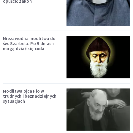
opuścić zakon
Niezawodna modlitwa do
św. Szarbela. Po 9 dniach
mogą dziać się cuda
Modlitwa ojca Pio w
trudnych i beznadziejnych
sytuacjach