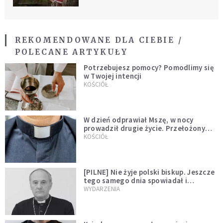
REKOMENDOWANE DLA CIEBIE /
POLECANE ARTYKUŁY
Potrzebujesz pomocy? Pomodlimy się
w Twojej intencji
KOŚCIÓŁ
W dzień odprawiał Mszę, w nocy
prowadził drugie życie. Przełożony
kazał mu opuścić zakon
KOŚCIÓŁ
[PILNE] Nie żyje polski biskup. Jeszcze
tego samego dnia spowiadał i
sprawował Mszę świętą
WYDARZENIA