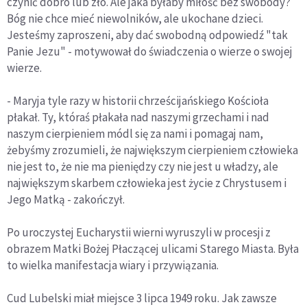
czynić dobro lub zło. Ale jaka byłaby miłość bez swobody?
Bóg nie chce mieć niewolników, ale ukochane dzieci.
Jesteśmy zaproszeni, aby dać swobodną odpowiedź "tak
Panie Jezu" - motywował do świadczenia o wierze o swojej
wierze.
- Maryja tyle razy w historii chrześcijańskiego Kościoła
płakał. Ty, któraś płakała nad naszymi grzechami i nad
naszym cierpieniem módl się za nami i pomagaj nam,
żebyśmy zrozumieli, że największym cierpieniem człowieka
nie jest to, że nie ma pieniędzy czy nie jest u władzy, ale
największym skarbem człowieka jest życie z Chrystusem i
Jego Matką - zakończył.
Po uroczystej Eucharystii wierni wyruszyli w procesji z
obrazem Matki Bożej Płaczącej ulicami Starego Miasta. Była
to wielka manifestacja wiary i przywiązania.
Cud Lubelski miał miejsce 3 lipca 1949 roku. Jak zawsze