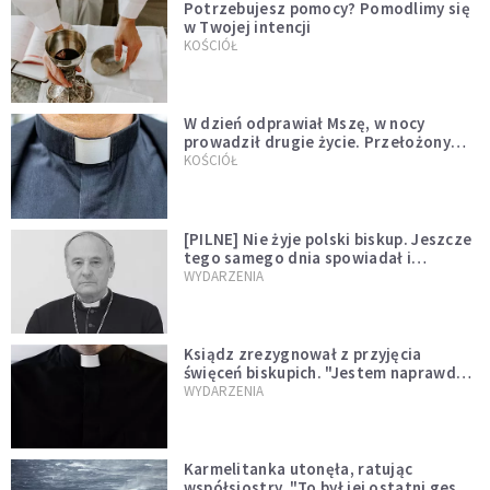
Potrzebujesz pomocy? Pomodlimy się
w Twojej intencji
KOŚCIÓŁ
W dzień odprawiał Mszę, w nocy
prowadził drugie życie. Przełożony
kazał mu opuścić zakon
KOŚCIÓŁ
[PILNE] Nie żyje polski biskup. Jeszcze
tego samego dnia spowiadał i
sprawował Mszę świętą
WYDARZENIA
Ksiądz zrezygnował z przyjęcia
święceń biskupich. "Jestem naprawdę
niegodny"
WYDARZENIA
Karmelitanka utonęła, ratując
współsiostry. "To był jej ostatni gest