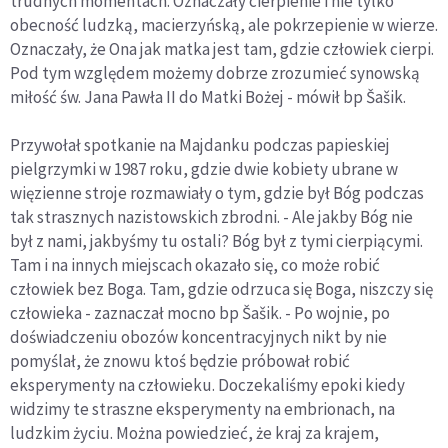
trudnych momentach. Oznaczały cierpienie i nie tylko
obecność ludzką, macierzyńską, ale pokrzepienie w wierze.
Oznaczały, że Ona jak matka jest tam, gdzie człowiek cierpi.
Pod tym względem możemy dobrze zrozumieć synowską
miłość św. Jana Pawła II do Matki Bożej - mówił bp Šašik.
Przywołał spotkanie na Majdanku podczas papieskiej
pielgrzymki w 1987 roku, gdzie dwie kobiety ubrane w
więzienne stroje rozmawiały o tym, gdzie był Bóg podczas
tak strasznych nazistowskich zbrodni. - Ale jakby Bóg nie
był z nami, jakbyśmy tu ostali? Bóg był z tymi cierpiącymi.
Tam i na innych miejscach okazało się, co może robić
człowiek bez Boga. Tam, gdzie odrzuca się Boga, niszczy się
człowieka - zaznaczał mocno bp Šašik. - Po wojnie, po
doświadczeniu obozów koncentracyjnych nikt by nie
pomyślał, że znowu ktoś będzie próbował robić
eksperymenty na człowieku. Doczekaliśmy epoki kiedy
widzimy te straszne eksperymenty na embrionach, na
ludzkim życiu. Można powiedzieć, że kraj za krajem,