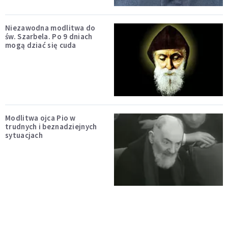
Niezawodna modlitwa do
św. Szarbela. Po 9 dniach
mogą dziać się cuda
Modlitwa ojca Pio w
trudnych i beznadziejnych
sytuacjach