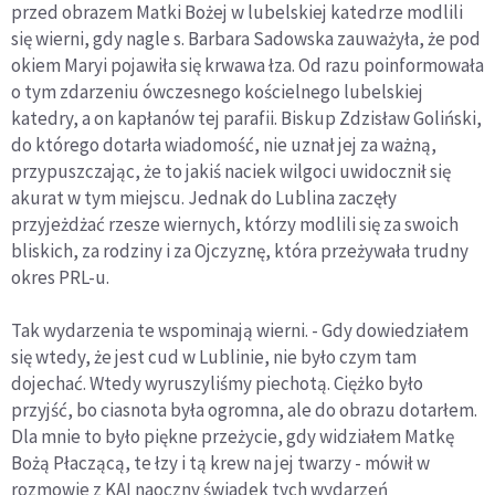
przed obrazem Matki Bożej w lubelskiej katedrze modlili
się wierni, gdy nagle s. Barbara Sadowska zauważyła, że pod
okiem Maryi pojawiła się krwawa łza. Od razu poinformowała
o tym zdarzeniu ówczesnego kościelnego lubelskiej
katedry, a on kapłanów tej parafii. Biskup Zdzisław Goliński,
do którego dotarła wiadomość, nie uznał jej za ważną,
przypuszczając, że to jakiś naciek wilgoci uwidocznił się
akurat w tym miejscu. Jednak do Lublina zaczęły
przyjeżdżać rzesze wiernych, którzy modlili się za swoich
bliskich, za rodziny i za Ojczyznę, która przeżywała trudny
okres PRL-u.
Tak wydarzenia te wspominają wierni. - Gdy dowiedziałem
się wtedy, że jest cud w Lublinie, nie było czym tam
dojechać. Wtedy wyruszyliśmy piechotą. Ciężko było
przyjść, bo ciasnota była ogromna, ale do obrazu dotarłem.
Dla mnie to było piękne przeżycie, gdy widziałem Matkę
Bożą Płaczącą, te łzy i tą krew na jej twarzy - mówił w
rozmowie z KAI naoczny świadek tych wydarzeń