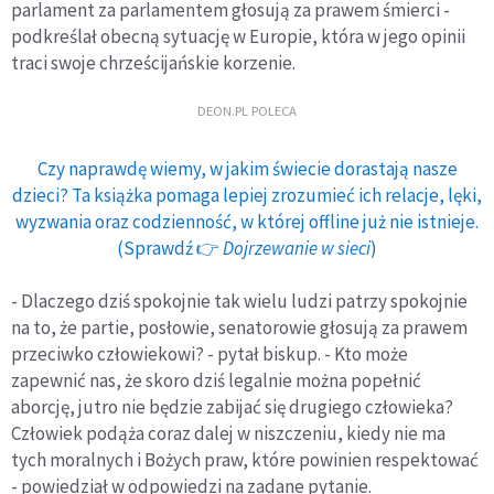
parlament za parlamentem głosują za prawem śmierci -
podkreślał obecną sytuację w Europie, która w jego opinii
traci swoje chrześcijańskie korzenie.
DEON.PL POLECA
Czy naprawdę wiemy, w jakim świecie dorastają nasze
dzieci? Ta książka pomaga lepiej zrozumieć ich relacje, lęki,
wyzwania oraz codzienność, w której offline już nie istnieje.
(Sprawdź 👉
Dojrzewanie w sieci
)
- Dlaczego dziś spokojnie tak wielu ludzi patrzy spokojnie
na to, że partie, posłowie, senatorowie głosują za prawem
przeciwko człowiekowi? - pytał biskup. - Kto może
zapewnić nas, że skoro dziś legalnie można popełnić
aborcję, jutro nie będzie zabijać się drugiego człowieka?
Człowiek podąża coraz dalej w niszczeniu, kiedy nie ma
tych moralnych i Bożych praw, które powinien respektować
- powiedział w odpowiedzi na zadane pytanie.