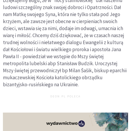
Dziękujemy Bogu, że w "nocy stalinowskiej" dał naszemu
ludowi szczególny znak swojej dobroci i Opatrzności. Dał
nam Matkę swojego Syna, która nie tylko stała pod Jego
krzyżem, ale zawsze jest obecne w cierpieniach swoich
dzieci, wstawia się za nimi, dodaje im odwagi, umacnia ich
wiarę i miłość. Chcemy dziś dziękować, że w czasach naszej
trudnej wolności i niełatwego dialogu Ewangelii z kulturą
dał Kościołowi i światu wielkiego proroka i apostoła Jana
Pawła II - powiedział we wstępie do Mszy świętej
metropolita lubelski abp Stanisław Budzik. Uroczystej
Mszy świętej przewodniczył bp Milan Šašik, biskup eparchii
mukaczewskiej Kościoła katolickiego obrządku
bizantyjsko-rusińskiego na Ukrainie.
DEON.PL POLECA