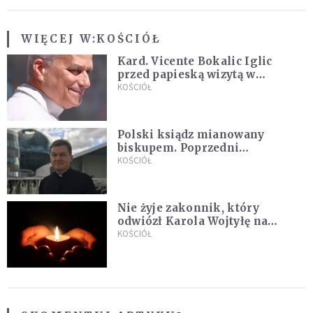
WIĘCEJ W:
KOŚCIÓŁ
Kard. Vicente Bokalic Iglic
przed papieską wizytą w
Argentynie: Nasz pokorny lud
KOŚCIÓŁ
kocha papieża
Polski ksiądz mianowany
biskupem. Poprzedni
ordynariusz zrezygnował
KOŚCIÓŁ
Nie żyje zakonnik, który
odwiózł Karola Wojtyłę na
konklawe. Jan Paweł II nazywał
KOŚCIÓŁ
go "winowajcą"