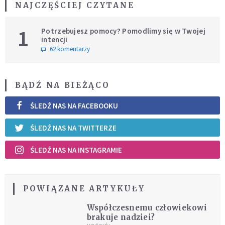
NAJCZĘŚCIEJ CZYTANE
1
Potrzebujesz pomocy? Pomodlimy się w Twojej
intencji
62 komentarzy
BĄDŹ NA BIEŻĄCO
ŚLEDŹ NAS NA FACEBOOKU
ŚLEDŹ NAS NA TWITTERZE
ŚLEDŹ NAS NA INSTAGRAMIE
POWIĄZANE ARTYKUŁY
Współczesnemu człowiekowi
brakuje nadziei?