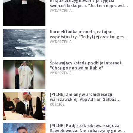
Ksiądz zrezygnował z przyjęcia
święceń biskupich. "Jestem naprawdę
niegodny"
WYDARZENIA
Karmelitanka utonęła, ratując
współsiostry. "To był jej ostatni gest
miłości"
WYDARZENIA
Śpiewający ksiądz podbija internet.
"Chcę go na swoim ślubie"
WYDARZENIA
[PILNE] Zmiany w archidiecezji
warszawskiej. Abp Adrian Galbas
wręczył dekrety nowym proboszczom
KOŚCIÓŁ
[PILNE] Podjęto kroki ws. księdza
Sawielewicza. Nie zobaczymy go w