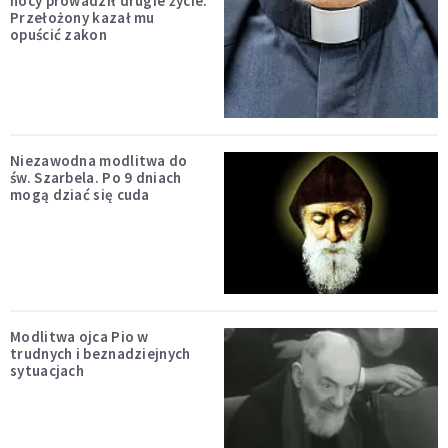
nocy prowadził drugie życie.
Przełożony kazał mu
opuścić zakon
Niezawodna modlitwa do
św. Szarbela. Po 9 dniach
mogą dziać się cuda
Modlitwa ojca Pio w
trudnych i beznadziejnych
sytuacjach