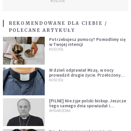
KOŚCIÓŁ
REKOMENDOWANE DLA CIEBIE /
POLECANE ARTYKUŁY
Potrzebujesz pomocy? Pomodlimy się
w Twojej intencji
KOŚCIÓŁ
W dzień odprawiał Mszę, w nocy
prowadził drugie życie. Przełożony
kazał mu opuścić zakon
KOŚCIÓŁ
[PILNE] Nie żyje polski biskup. Jeszcze
tego samego dnia spowiadał i
sprawował Mszę świętą
WYDARZENIA