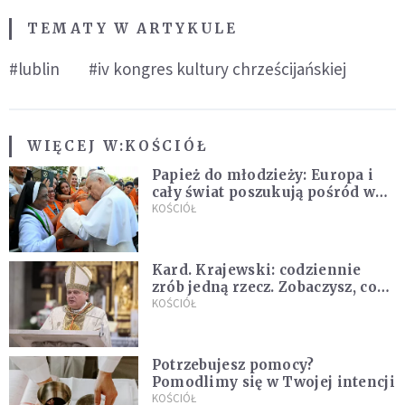
TEMATY W ARTYKULE
#lublin
#iv kongres kultury chrześcijańskiej
WIĘCEJ W:
KOŚCIÓŁ
Papież do młodzieży: Europa i
cały świat poszukują pośród was
nowych świętych
KOŚCIÓŁ
Kard. Krajewski: codziennie
zrób jedną rzecz. Zobaczysz, co
stanie się z twoim życiem
KOŚCIÓŁ
Potrzebujesz pomocy?
Pomodlimy się w Twojej intencji
KOŚCIÓŁ