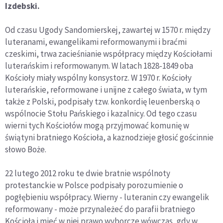
Izdebski.
Od czasu Ugody Sandomierskej, zawartej w 1570 r. między
luteranami, ewangelikami reformowanymi i braćmi
czeskimi, trwa zacieśnianie współpracy między Kościołami
luterańskim i reformowanym. W latach 1828-1849 oba
Kościoły miały wspólny konsystorz. W 1970 r. Kościoły
luterańskie, reformowane i unijne z całego świata, w tym
także z Polski, podpisały tzw. konkordię leuenberską o
wspólnocie Stołu Pańskiego i kazalnicy. Od tego czasu
wierni tych Kościołów mogą przyjmować komunię w
świątyni bratniego Kościoła, a kaznodzieje głosić gościnnie
słowo Boże.
22 lutego 2012 roku te dwie bratnie wspólnoty
protestanckie w Polsce podpisały porozumienie o
pogłębieniu współpracy. Wierny - luteranin czy ewangelik
reformowany - może przynależeć do parafii bratniego
Kościoła i mieć w niej prawo wyborcze wówczas, gdy w