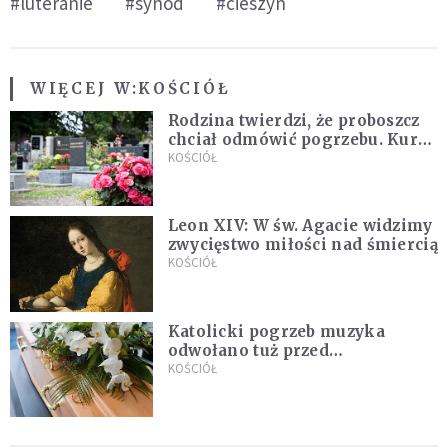
#luteranie
#synod
#cieszyn
WIĘCEJ W:
KOŚCIÓŁ
Rodzina twierdzi, że proboszcz
chciał odmówić pogrzebu. Kuria
zapowiada wyjaśnienia
KOŚCIÓŁ
Leon XIV: W św. Agacie widzimy
zwycięstwo miłości nad śmiercią
KOŚCIÓŁ
Katolicki pogrzeb muzyka
odwołano tuż przed
uroczystością. Powodem była
KOŚCIÓŁ
przynależność do masonerii