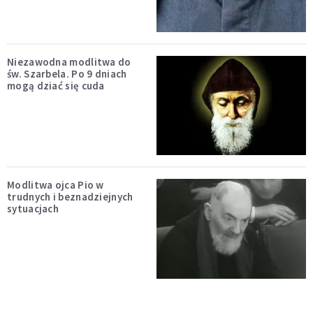
Niezawodna modlitwa do
św. Szarbela. Po 9 dniach
mogą dziać się cuda
Modlitwa ojca Pio w
trudnych i beznadziejnych
sytuacjach