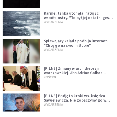
Karmelitanka utonęła, ratując
współsiostry. "To był jej ostatni gest
miłości"
WYDARZENIA
Śpiewający ksiądz podbija internet.
"Chcę go na swoim ślubie"
WYDARZENIA
[PILNE] Zmiany w archidiecezji
warszawskiej. Abp Adrian Galbas
wręczył dekrety nowym proboszczom
KOŚCIÓŁ
[PILNE] Podjęto kroki ws. księdza
Sawielewicza. Nie zobaczymy go w
mediach
WYDARZENIA