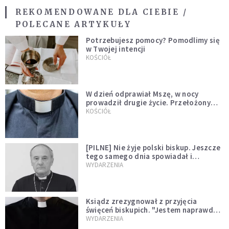
REKOMENDOWANE DLA CIEBIE /
POLECANE ARTYKUŁY
Potrzebujesz pomocy? Pomodlimy się
w Twojej intencji
KOŚCIÓŁ
W dzień odprawiał Mszę, w nocy
prowadził drugie życie. Przełożony
kazał mu opuścić zakon
KOŚCIÓŁ
[PILNE] Nie żyje polski biskup. Jeszcze
tego samego dnia spowiadał i
sprawował Mszę świętą
WYDARZENIA
Ksiądz zrezygnował z przyjęcia
święceń biskupich. "Jestem naprawdę
niegodny"
WYDARZENIA