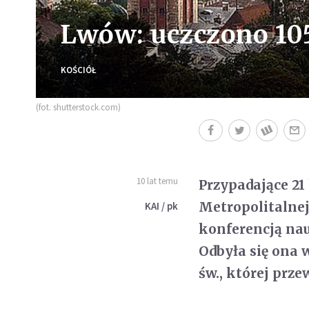
Lwów: uczczono 105
KOŚCIÓŁ
(fot. shutterstock.com)
10 lat temu
Przypadające 21
Metropolitalne
KAI / pk
konferencją nau
Odbyła się ona 
św., której prz