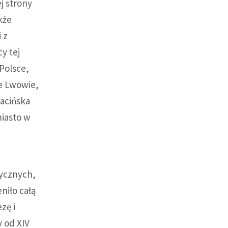
j strony
kże
 z
y tej
Polsce,
we Lwowie,
łacińska
miasto w
tycznych,
niło całą
zę i
y od XIV