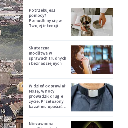
Potrzebujesz
pomocy?
Pomodlimy się w
Twojej intencji
Skuteczna
modlitwa w
sprawach trudnych
i beznadziejnych
W dzień odprawiał
Mszę, w nocy
prowadził drugie
życie. Przełożony
kazał mu opuścić
zakon
Niezawodna