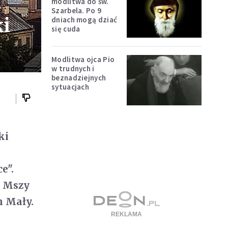
modlitwa do św.
Szarbela. Po 9
ki
dniach mogą dziać
się cuda
Modlitwa ojca Pio
w trudnych i
beznadziejnych
sytuacjach
ki
e".
o Mszy
n Mały.