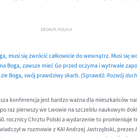
DEON.PL POLECA
ga, musi się zwrócić całkowicie do wewnątrz. Musi się w
a Boga, zawsze mieć Go przed oczyma i wytrwale zap
dzie Boga, swój prawdziwy skarb. (Sprawdź:
Rozwój duc
ejsza konferencja jest bardzo ważna dla mieszkańców n
po raz pierwszy we Lwowie na szczeblu naukowym dok
. rocznicy Chrztu Polski a wydarzenie to promieniuje t
świadczył w rozmowie z KAI Andrzej Jastrzębski, prezes A