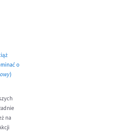
ciąż
ominać o
howy
)
aszych
ładnie
eż na
kcji