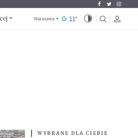
11
°
cej
Warszawa
WYBRANE DLA CIEBIE