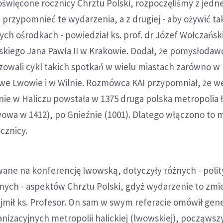
oświęcone rocznicy Chrztu Polski, rozpoczęliśmy z jedne
i przypomnieć te wydarzenia, a z drugiej - aby ożywić ta
ych ośrodkach - powiedział ks. prof. dr Józef Wołczański
kiego Jana Pawła II w Krakowie. Dodał, że pomysłodawc
zowali cykl takich spotkań w wielu miastach zarówno w 
p. we Lwowie i w Wilnie. Rozmówca KAI przypomniał, że 
nie w Haliczu powstała w 1375 druga polska metropolia 
owa w 1412), po Gnieźnie (1001). Dlatego włączono to 
cznicy.
wane na konferencję lwowską, dotyczyły różnych - poli
ijnych - aspektów Chrztu Polski, gdyż wydarzenie to zmie
najmił ks. Profesor. On sam w swym referacie omówił gene
anizacyjnych metropolii halickiej (lwowskiej), począwsz