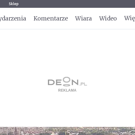
g
Sklep
Wię
darzenia
Komentarze
Wiara
Wideo