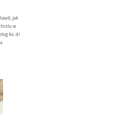
awił, jak
Chrztu w
log ks. dr
na