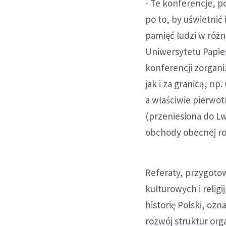
- Te konferencje, p
po to, by uświetnić 
pamięć ludzi w różn
Uniwersytetu Papies
konferencji zorgani
jak i za granicą, n
a właściwie pierwot
(przeniesiona do Lw
obchody obecnej ro
Referaty, przygoto
kulturowych i relig
historię Polski, oz
rozwój struktur org