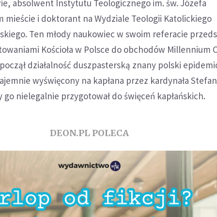
ie, absolwent Instytutu Teologicznego im. św. Józefa
 mieście i doktorant na Wydziale Teologii Katolickiego
skiego. Ten młody naukowiec w swoim referacie przedst
towaniami Kościoła w Polsce do obchodów Millennium 
oczął działalność duszpasterską znany polski epidemio
ajemnie wyświęcony na kapłana przez kardynała Stefa
 go nielegalnie przygotował do święceń kapłańskich.
DEON.PL POLECA