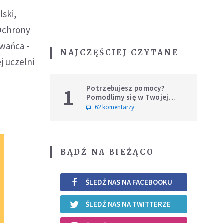
lski,
Ochrony
ywańca -
NAJCZĘŚCIEJ CZYTANE
j uczelni
Potrzebujesz pomocy?
1
Pomodlimy się w Twojej
intencji
62 komentarzy
BĄDŹ NA BIEŻĄCO
ŚLEDŹ NAS NA FACEBOOKU
ŚLEDŹ NAS NA TWITTERZE