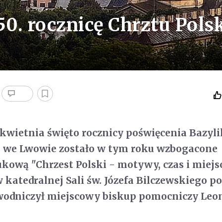
0. rocznicę Chrztu Pols
 kwietnia święto rocznicy poświęcenia Bazyli
j we Lwowie zostało w tym roku wzbogacone
kową "Chrzest Polski - motywy, czas i miejsc
w katedralnej Sali św. Józefa Bilczewskiego p
ewodniczył miejscowy biskup pomocniczy Leo