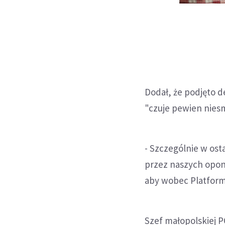
Dodał, że podjęto d
"czuje pewien niesm
- Szczególnie w ost
przez naszych opon
aby wobec Platform
Szef małopolskiej PO