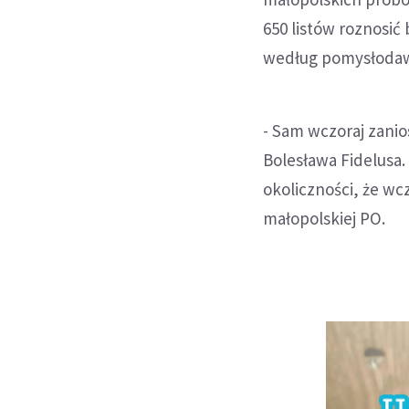
650 listów roznosić 
według pomysłodaw
- Sam wczoraj zanios
Bolesława Fidelusa
okoliczności, że wc
małopolskiej PO.