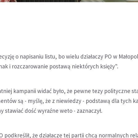
ecyzję o napisaniu listu, bo wielu działaczy PO w Małopo
ak i rozczarowanie postawą niektórych księży".
atniej kampanii widać było, że pewne tezy polityczne s
entów są - myślę, że z niewiedzy - podstawą dla tych k
y stawiać dość wyraźne weto - zaznaczył.
 podkreślił, że działacze tej partii chcą normalnych rela