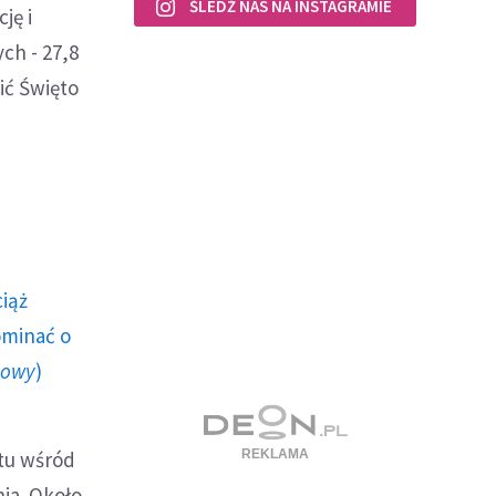
ŚLEDŹ NAS NA INSTAGRAMIE
ję i
ch - 27,8
ić Święto
ciąż
ominać o
howy
)
stu wśród
ia. Około