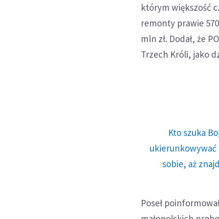
którym większość cz
remonty prawie 570
mln zł. Dodał, że P
Trzech Króli, jako d
Kto szuka Bo
ukierunkowywać n
sobie, aż znaj
Poseł poinformował
małopolskich probos