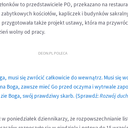
łonków to przedstawiciele PO, przekazano na restaurac
 zabytkowych kościołów, kapliczek i budynków sakralny
O przygotowała także projekt ustawy, która ma przywróc
zień wolny od pracy.
DEON.PL POLECA
ga, musi się zwrócić całkowicie do wewnątrz. Musi się w
a Boga, zawsze mieć Go przed oczyma i wytrwale zap
dzie Boga, swój prawdziwy skarb. (Sprawdź:
Rozwój duc
 w poniedziałek dziennikarzy, że rozpowszechnianie li
zczów rozpoczęło się w niedzielę i potrwa do 15 wrześn