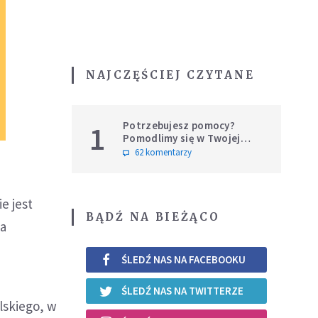
NAJCZĘŚCIEJ CZYTANE
Potrzebujesz pomocy?
1
Pomodlimy się w Twojej
intencji
62 komentarzy
e jest
BĄDŹ NA BIEŻĄCO
ka
ŚLEDŹ NAS NA FACEBOOKU
ŚLEDŹ NAS NA TWITTERZE
lskiego, w