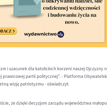
zm i szacunek dla katolickich korzeni naszej Ojczyzny ni
 prawicowej partii politycznej". - Platforma Obywatels
tną wizję patriotyzmu - oświadczył.
liście, że dzięki decyzjom zarządu województwa małopo