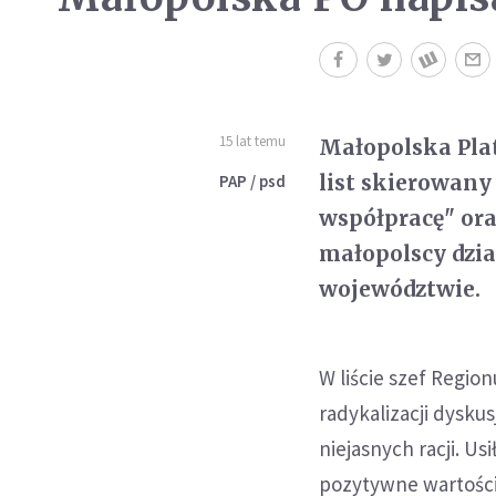
15 lat temu
Małopolska Pla
list skierowany
PAP / psd
współpracę" oraz
małopolscy dzia
województwie.
W liście szef Regio
radykalizacji dysku
niejasnych racji. Usi
pozytywne wartości,