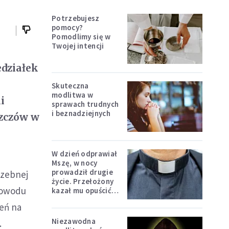
Potrzebujesz
pomocy?
Pomodlimy się w
Twojej intencji
działek
Skuteczna
modlitwa w
i
sprawach trudnych
i beznadziejnych
szczów w
W dzień odprawiał
Mszę, w nocy
prowadził drugie
rzebnej
życie. Przełożony
 powodu
kazał mu opuścić
zakon
ień na
Niezawodna
.