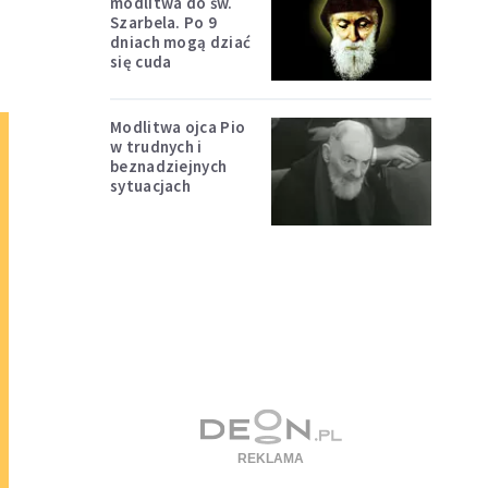
modlitwa do św.
Szarbela. Po 9
dniach mogą dziać
się cuda
Modlitwa ojca Pio
w trudnych i
beznadziejnych
sytuacjach