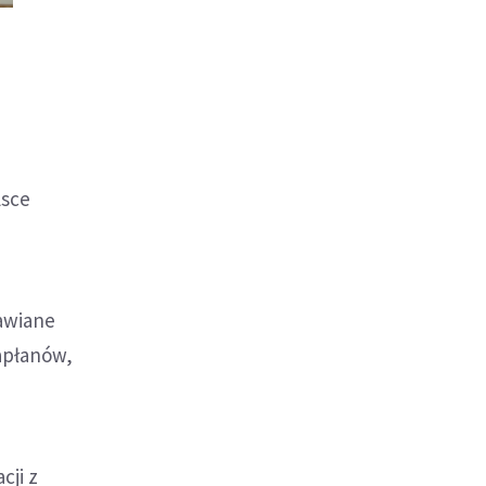
lsce
tawiane
apłanów,
cji z