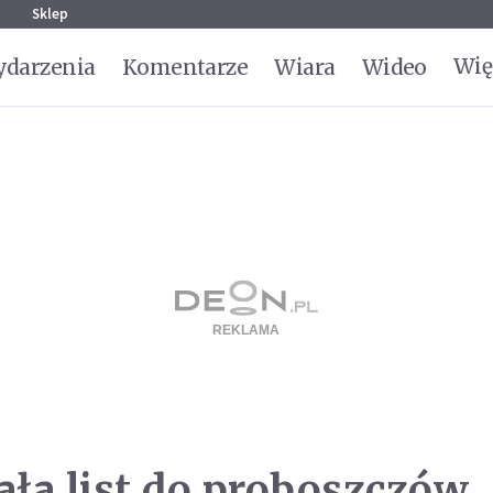
g
Sklep
Wię
darzenia
Komentarze
Wiara
Wideo
ła list do proboszczów