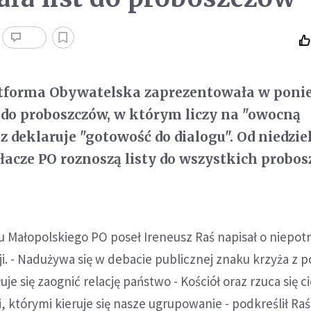
tforma Obywatelska zaprezentowała w ponie
 do proboszczów, w którym liczy na "owocną
 deklaruje "gotowość do dialogu". Od niedziel
łacze PO roznoszą listy do wszystkich probo
nu Małopolskiego PO poseł Ireneusz Raś napisał o niepot
sji. - Nadużywa się w debacie publicznej znaku krzyża z
łuje się zaognić relację państwo - Kościół oraz rzuca się c
 którymi kieruje się nasze ugrupowanie - podkreślił Raś