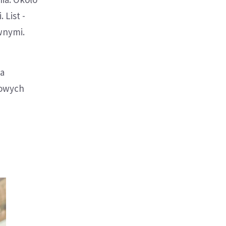
 List -
wnymi.
ta
kowych