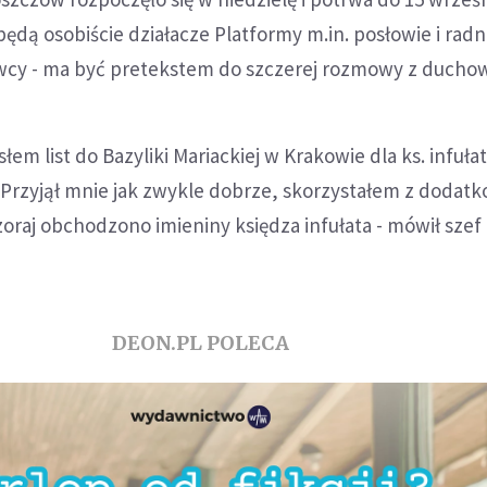
będą osobiście działacze Platformy m.in. posłowie i radni.
cy - ma być pretekstem do szczerej rozmowy z ducho
łem list do Bazyliki Mariackiej w Krakowie dla ks. infuła
. Przyjął mnie jak zwykle dobrze, skorzystałem z dodat
zoraj obchodzono imieniny księdza infułata - mówił szef
DEON.PL POLECA