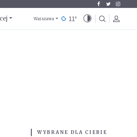
11
°
cej
Warszawa
WYBRANE DLA CIEBIE