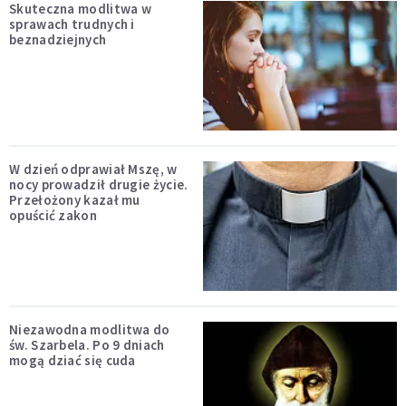
Skuteczna modlitwa w
sprawach trudnych i
beznadziejnych
W dzień odprawiał Mszę, w
nocy prowadził drugie życie.
Przełożony kazał mu
opuścić zakon
Niezawodna modlitwa do
św. Szarbela. Po 9 dniach
mogą dziać się cuda