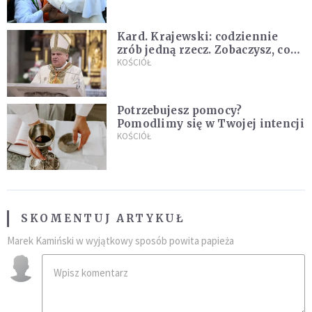
Kard. Krajewski: codziennie
zrób jedną rzecz. Zobaczysz, co
stanie się z twoim życiem
KOŚCIÓŁ
Potrzebujesz pomocy?
Pomodlimy się w Twojej intencji
KOŚCIÓŁ
SKOMENTUJ ARTYKUŁ
Marek Kamiński w wyjątkowy sposób powita papieża