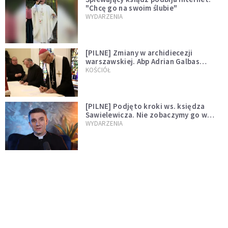
"Chcę go na swoim ślubie"
WYDARZENIA
[PILNE] Zmiany w archidiecezji
warszawskiej. Abp Adrian Galbas
wręczył dekrety nowym proboszczom
KOŚCIÓŁ
[PILNE] Podjęto kroki ws. księdza
Sawielewicza. Nie zobaczymy go w
mediach
WYDARZENIA