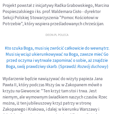
Projekt powstał z inicjatywy Radka Grabowskiego, Marcina
Pospieszalskiego i ks. prof. Waldemara Cisło - dyrektor
Sekcji Polskiej Stowarzyszenia "Pomoc Kościołowi w
Potrzebie", który wspiera prześladowanych chrześcijan.
DEON.PL POLECA
Kto szuka Boga, musi się zwrócić całkowicie do wewnątrz.
Musi się wciąż ukierunkowywać na Boga, zawsze mieć Go
przed oczyma i wytrwale zapominać o sobie, aż znajdzie
Boga, swój prawdziwy skarb. (Sprawdź:
Rozwój duchowy
)
Wydarzenie będzie nawiązywać do wizyty papieża Jana
Pawła II, który podczas Mszy św. w Zakopanem mówił o
krzyżu na Giewoncie: "Ten krzyż tam stoi i trwa. Jest
niemym, ale wymownym świadkiem naszych czasów. Rzec
można, iż ten jubileuszowy krzyż patrzy w stronę
Zakopanego i Krakowa, i dalej: w kierunku Warszawy i