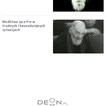
Modlitwa ojca Pio w
trudnych i beznadziejnych
sytuacjach