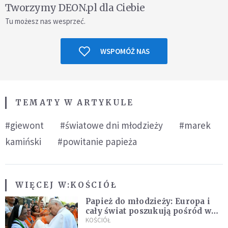
Tworzymy DEON.pl dla Ciebie
Tu możesz nas wesprzeć.
WSPOMÓŻ NAS
TEMATY W ARTYKULE
#giewont
#światowe dni młodzieży
#marek
kamiński
#powitanie papieża
WIĘCEJ W:
KOŚCIÓŁ
Papież do młodzieży: Europa i
cały świat poszukują pośród was
nowych świętych
KOŚCIÓŁ