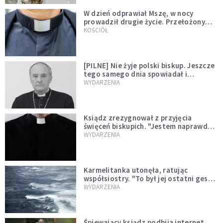
W dzień odprawiał Mszę, w nocy
prowadził drugie życie. Przełożony
kazał mu opuścić zakon
KOŚCIÓŁ
[PILNE] Nie żyje polski biskup. Jeszcze
tego samego dnia spowiadał i
sprawował Mszę świętą
WYDARZENIA
Ksiądz zrezygnował z przyjęcia
święceń biskupich. "Jestem naprawdę
niegodny"
WYDARZENIA
Karmelitanka utonęła, ratując
współsiostry. "To był jej ostatni gest
miłości"
WYDARZENIA
Śpiewający ksiądz podbija internet.