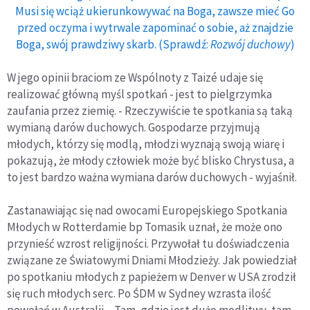
Musi się wciąż ukierunkowywać na Boga, zawsze mieć Go
przed oczyma i wytrwale zapominać o sobie, aż znajdzie
Boga, swój prawdziwy skarb. (Sprawdź:
Rozwój duchowy
)
W jego opinii braciom ze Wspólnoty z Taizé udaje się
realizować główną myśl spotkań - jest to pielgrzymka
zaufania przez ziemię. - Rzeczywiście te spotkania są taką
wymianą darów duchowych. Gospodarze przyjmują
młodych, którzy się modlą, młodzi wyznają swoją wiarę i
pokazują, że młody człowiek może być blisko Chrystusa, a
to jest bardzo ważna wymiana darów duchowych - wyjaśnił.
Zastanawiając się nad owocami Europejskiego Spotkania
Młodych w Rotterdamie bp Tomasik uznał, że może ono
przynieść wzrost religijności. Przywołał tu doświadczenia
związane ze Światowymi Dniami Młodzieży. Jak powiedział
po spotkaniu młodych z papieżem w Denver w USA zrodził
się ruch młodych serc. Po ŚDM w Sydney wzrasta ilość