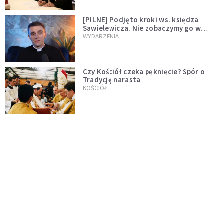
[PILNE] Podjęto kroki ws. księdza
Sawielewicza. Nie zobaczymy go w
mediach
WYDARZENIA
Czy Kościół czeka pęknięcie? Spór o
Tradycję narasta
KOŚCIÓŁ