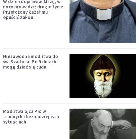
W dzień odprawiał Mszę, w
nocy prowadził drugie życie.
Przełożony kazał mu
opuścić zakon
Niezawodna modlitwa do
św. Szarbela. Po 9 dniach
mogą dziać się cuda
Modlitwa ojca Pio w
trudnych i beznadziejnych
sytuacjach