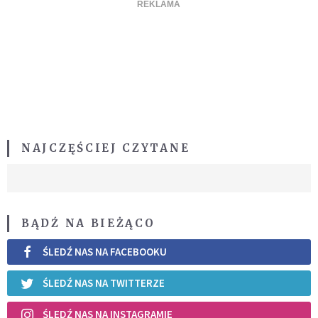
NAJCZĘŚCIEJ CZYTANE
BĄDŹ NA BIEŻĄCO
ŚLEDŹ NAS NA FACEBOOKU
ŚLEDŹ NAS NA TWITTERZE
ŚLEDŹ NAS NA INSTAGRAMIE