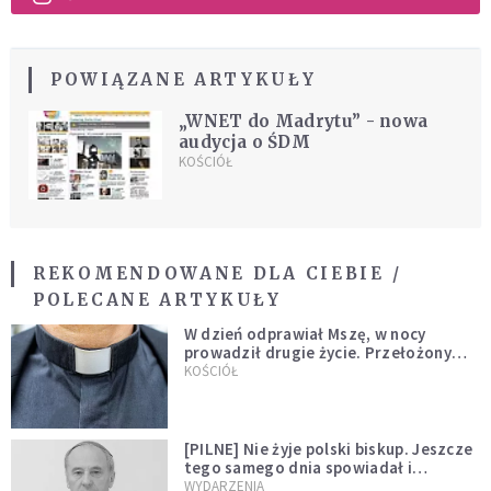
POWIĄZANE ARTYKUŁY
„WNET do Madrytu” - nowa
audycja o ŚDM
KOŚCIÓŁ
REKOMENDOWANE DLA CIEBIE /
POLECANE ARTYKUŁY
W dzień odprawiał Mszę, w nocy
prowadził drugie życie. Przełożony
kazał mu opuścić zakon
KOŚCIÓŁ
[PILNE] Nie żyje polski biskup. Jeszcze
tego samego dnia spowiadał i
sprawował Mszę świętą
WYDARZENIA