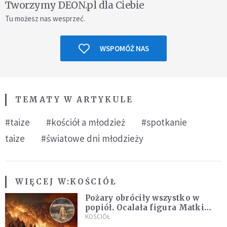
Tworzymy DEON.pl dla Ciebie
Tu możesz nas wesprzeć.
WSPOMÓŻ NAS
TEMATY W ARTYKULE
#taize
#kościół a młodzież
#spotkanie
taize
#światowe dni młodzieży
WIĘCEJ W:
KOŚCIÓŁ
Pożary obróciły wszystko w
popiół. Ocalała figura Matki
Bożej
KOŚCIÓŁ