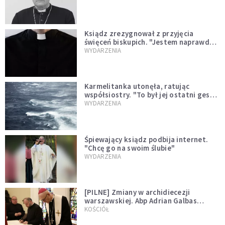
Ksiądz zrezygnował z przyjęcia
święceń biskupich. "Jestem naprawdę
niegodny"
WYDARZENIA
Karmelitanka utonęła, ratując
współsiostry. "To był jej ostatni gest
miłości"
WYDARZENIA
Śpiewający ksiądz podbija internet.
"Chcę go na swoim ślubie"
WYDARZENIA
[PILNE] Zmiany w archidiecezji
warszawskiej. Abp Adrian Galbas
wręczył dekrety nowym proboszczom
KOŚCIÓŁ