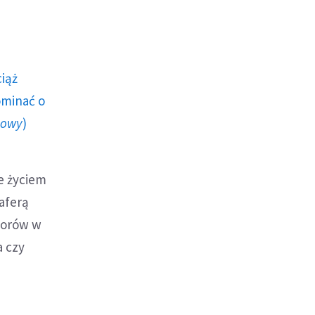
ciąż
ominać o
howy
)
e życiem
aferą
ztorów w
a czy