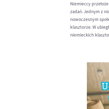
Niemieccy przełoże
zadań. Jednym z ni
nowoczesnym społec
klasztorze. W ubieg
niemieckich klaszto