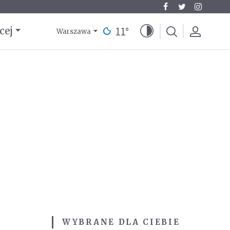
11
°
cej
Warszawa
WYBRANE DLA CIEBIE