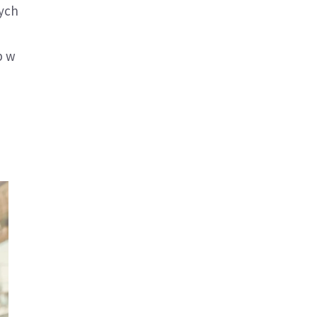
ych
p w