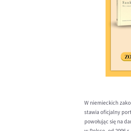
W niemieckich zako
stawia oficjalny po
powołując się na da
w Polsce, od 2006 r