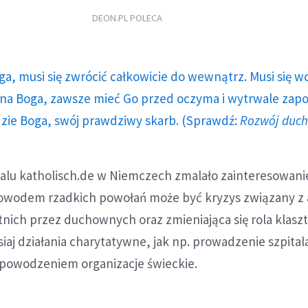
DEON.PL POLECA
ga, musi się zwrócić całkowicie do wewnątrz. Musi się w
a Boga, zawsze mieć Go przed oczyma i wytrwale zap
dzie Boga, swój prawdziwy skarb. (Sprawdź:
Rozwój duc
talu katholisch.de w Niemczech zmalało zainteresowani
powodem rzadkich powołań może być kryzys związany z 
tnich przez duchownych oraz zmieniająca się rola klas
siaj działania charytatywne, jak np. prowadzenie szpital
z powodzeniem organizacje świeckie.