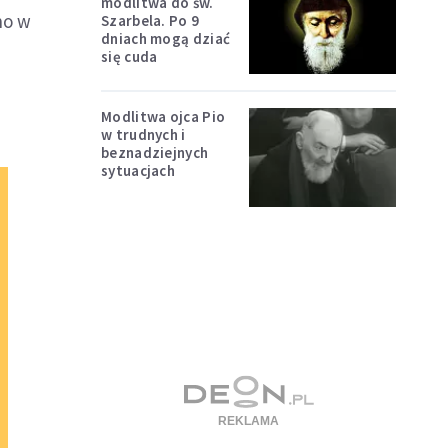
modlitwa do św.
no w
Szarbela. Po 9
dniach mogą dziać
się cuda
Modlitwa ojca Pio
w trudnych i
beznadziejnych
sytuacjach