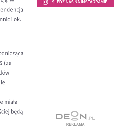
ŚLEDŹ NAS NA INSTAGRAMIE
 tendencja
nic i ok.
wodnicząca
S (ze
ędów
ele
e miała
ściej będą