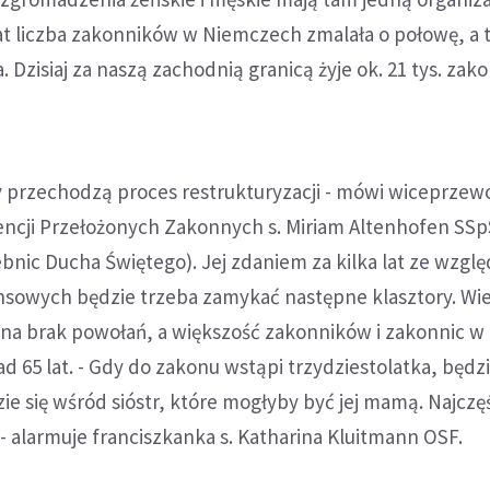
lat liczba zakonników w Niemczech zmalała o połowę, a
 Dzisiaj za naszą zachodnią granicą żyje ok. 21 tys. zakon
y przechodzą proces restrukturyzacji - mówi wiceprze
encji Przełożonych Zakonnych s. Miriam Altenhofen SSp
nic Ducha Świętego). Jej zdaniem za kilka lat ze wzgl
ansowych będzie trzeba zamykać następne klasztory. Wi
 na brak powołań, a większość zakonników i zakonnic w
65 lat. - Gdy do zakonu wstąpi trzydziestolatka, będzi
zie się wśród sióstr, które mogłyby być jej mamą. Najczę
 - alarmuje franciszkanka s. Katharina Kluitmann OSF.