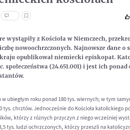
óre wystąpiły z Kościoła w Niemczech, przekr
liczbę nowoochrzczonych. Najnowsze dane o s
kraju opublikował niemiecki episkopat. Kato
. społeczeństwa (24.651.001) i jest ich ponad 
estantów.
ło w ubiegłym roku ponad 180 tys. wiernych; w tym samy
 tys. chrztów. Jednocześnie do Kościoła katolickiego p
lików, którzy z różnych przyczyn z niego wcześniej wystą
,5 tys. ludzi ochrzczonych, którzy przeszli na katolicyz