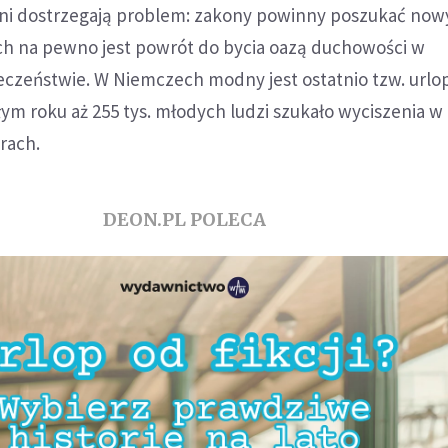
ni dostrzegają problem: zakony powinny poszukać now
ch na pewno jest powrót do bycia oazą duchowości w
zeństwie. W Niemczech modny jest ostatnio tzw. urlo
łym roku aż 255 tys. młodych ludzi szukało wyciszenia w
rach.
DEON.PL POLECA