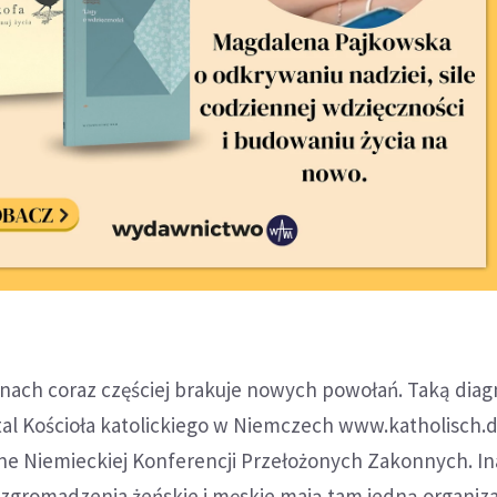
nach coraz częściej brakuje nowych powołań. Taką dia
rtal Kościoła katolickiego w Niemczech www.katholisch.
ne Niemieckiej Konferencji Przełożonych Zakonnych. Ina
. zgromadzenia żeńskie i męskie mają tam jedną organiza