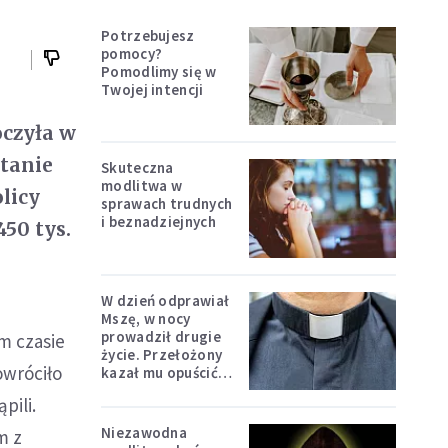
Potrzebujesz
pomocy?
Pomodlimy się w
Twojej intencji
oczyła w
tanie
Skuteczna
modlitwa w
licy
sprawach trudnych
i beznadziejnych
450 tys.
W dzień odprawiał
Mszę, w nocy
prowadził drugie
m czasie
życie. Przełożony
owróciło
kazał mu opuścić
zakon
pili.
Niezawodna
m z