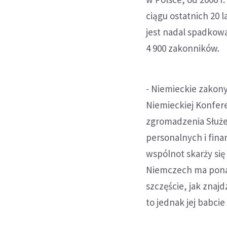
ciągu ostatnich 20 
jest nadal spadkowa.
4 900 zakonników.
- Niemieckie zakon
Niemieckiej Konfer
zgromadzenia Służeb
personalnych i fin
wspólnot skarży się
Niemczech ma ponad 
szczęście, jak znajd
to jednak jej babcie