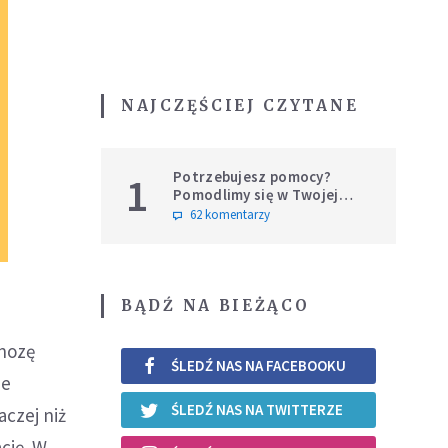
NAJCZĘŚCIEJ CZYTANE
Potrzebujesz pomocy?
1
Pomodlimy się w Twojej
intencji
62 komentarzy
BĄDŹ NA BIEŻĄCO
gnozę
ŚLEDŹ NAS NA FACEBOOKU
de
ŚLEDŹ NAS NA TWITTERZE
czej niż
cję. W