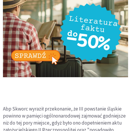
Abp Skworc wyraził przekonanie, że III powstanie śląskie
powinno w pamięci ogólnonarodowej zajmować godniejsze
niż do tej pory miejsce, gdyż było ono dopełnieniem aktu
założycielskiego II Rzeczpospolitej oraz "posadowiło