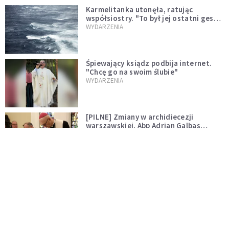
Karmelitanka utonęła, ratując
współsiostry. "To był jej ostatni gest
miłości"
WYDARZENIA
Śpiewający ksiądz podbija internet.
"Chcę go na swoim ślubie"
WYDARZENIA
[PILNE] Zmiany w archidiecezji
warszawskiej. Abp Adrian Galbas
wręczył dekrety nowym proboszczom
KOŚCIÓŁ
[PILNE] Podjęto kroki ws. księdza
Sawielewicza. Nie zobaczymy go w
mediach
WYDARZENIA