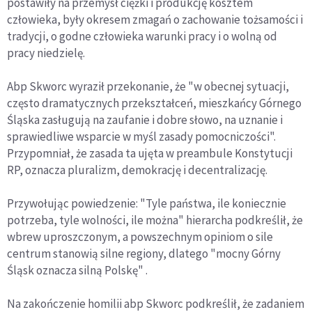
postawiły na przemysł ciężki i produkcję kosztem
człowieka, były okresem zmagań o zachowanie tożsamości i
tradycji, o godne człowieka warunki pracy i o wolną od
pracy niedzielę.
Abp Skworc wyraził przekonanie, że "w obecnej sytuacji,
często dramatycznych przekształceń, mieszkańcy Górnego
Śląska zasługują na zaufanie i dobre słowo, na uznanie i
sprawiedliwe wsparcie w myśl zasady pomocniczości".
Przypomniał, że zasada ta ujęta w preambule Konstytucji
RP, oznacza pluralizm, demokrację i decentralizację.
Przywołując powiedzenie: "Tyle państwa, ile koniecznie
potrzeba, tyle wolności, ile można" hierarcha podkreślił, że
wbrew uproszczonym, a powszechnym opiniom o sile
centrum stanowią silne regiony, dlatego "mocny Górny
Śląsk oznacza silną Polskę" .
Na zakończenie homilii abp Skworc podkreślił, że zadaniem