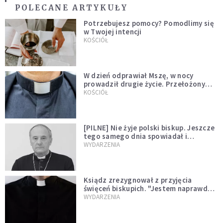
POLECANE ARTYKUŁY
Potrzebujesz pomocy? Pomodlimy się
w Twojej intencji
KOŚCIÓŁ
W dzień odprawiał Mszę, w nocy
prowadził drugie życie. Przełożony
kazał mu opuścić zakon
KOŚCIÓŁ
[PILNE] Nie żyje polski biskup. Jeszcze
tego samego dnia spowiadał i
sprawował Mszę świętą
WYDARZENIA
Ksiądz zrezygnował z przyjęcia
święceń biskupich. "Jestem naprawdę
niegodny"
WYDARZENIA