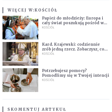
WIĘCEJ W:
KOŚCIÓŁ
Papież do młodzieży: Europa i
cały świat poszukują pośród was
nowych świętych
KOŚCIÓŁ
Kard. Krajewski: codziennie
zrób jedną rzecz. Zobaczysz, co
stanie się z twoim życiem
KOŚCIÓŁ
Potrzebujesz pomocy?
Pomodlimy się w Twojej intencji
KOŚCIÓŁ
SKOMENTUJ ARTYKUŁ