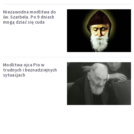
Niezawodna modlitwa do
św. Szarbela. Po 9 dniach
mogą dziać się cuda
Modlitwa ojca Pio w
trudnych i beznadziejnych
sytuacjach