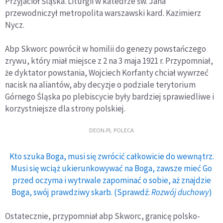
Przyjaciół Śląska. Liturgii w katedrze św. Jana
przewodniczył metropolita warszawski kard. Kazimierz
Nycz.
Abp Skworc powrócił w homilii do genezy powstańczego
zrywu, który miał miejsce z 2 na 3 maja 1921 r. Przypomniał,
że dyktator powstania, Wojciech Korfanty chciał wywrzeć
nacisk na aliantów, aby decyzje o podziale terytorium
Górnego Śląska po plebiscycie były bardziej sprawiedliwe i
korzystniejsze dla strony polskiej.
DEON.PL POLECA
Kto szuka Boga, musi się zwrócić całkowicie do wewnątrz.
Musi się wciąż ukierunkowywać na Boga, zawsze mieć Go
przed oczyma i wytrwale zapominać o sobie, aż znajdzie
Boga, swój prawdziwy skarb. (Sprawdź:
Rozwój duchowy
)
Ostatecznie, przypomniał abp Skworc, granicę polsko-