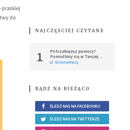
-praskiej
itwy do
NAJCZĘŚCIEJ CZYTANE
Potrzebujesz pomocy?
1
Pomodlimy się w Twojej
intencji
62 komentarzy
BĄDŹ NA BIEŻĄCO
ŚLEDŹ NAS NA FACEBOOKU
ŚLEDŹ NAS NA TWITTERZE