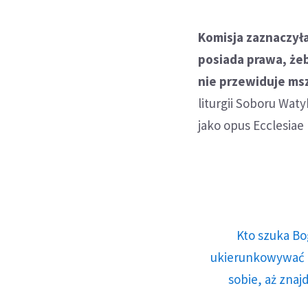
Komisja zaznaczyła
posiada prawa, że
nie przewiduje msz
liturgii Soboru Waty
jako opus Ecclesiae
Kto szuka Bo
ukierunkowywać n
sobie, aż znaj