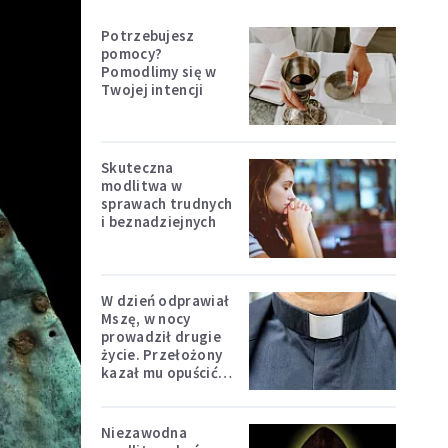
Potrzebujesz
pomocy?
Pomodlimy się w
Twojej intencji
Skuteczna
modlitwa w
sprawach trudnych
i beznadziejnych
W dzień odprawiał
Mszę, w nocy
prowadził drugie
życie. Przełożony
kazał mu opuścić
zakon
Niezawodna