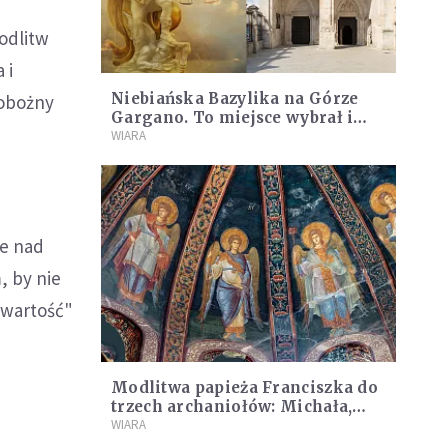
odlitw
 i
Niebiańska Bazylika na Górze
pobożny
Gargano. To miejsce wybrał i
poświęcił sam Michał Archanioł
WIARA
ce nad
, by nie
 wartość"
Modlitwa papieża Franciszka do
trzech archaniołów: Michała,
Rafała i Gabriela
WIARA