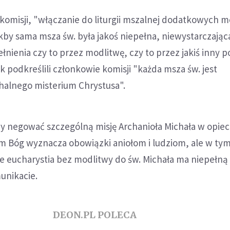
komisji, "włączanie do liturgii mszalnej dodatkowych m
kby sama msza św. była jakoś niepełna, niewystarczająca
nienia czy to przez modlitwę, czy to przez jakiś inny 
k podkreślili członkowie komisji "każda msza św. jest
alnego misterium Chrystusa".
by negować szczególną misję Archanioła Michała w opie
m Bóg wyznacza obowiązki aniołom i ludziom, ale w tym
e eucharystia bez modlitwy do św. Michała ma niepełną
unikacie.
DEON.PL POLECA