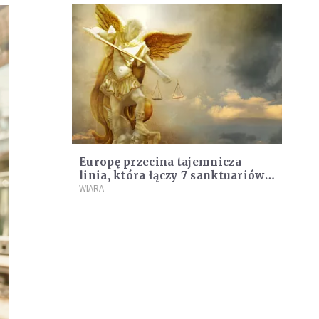
Europę przecina tajemnicza
linia, która łączy 7 sanktuariów.
Czym jest miecz św. Michała
WIARA
Archanioła?