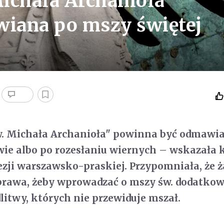
ichała Archanioła"
iana po mszy świętej
w. Michała Archanioła" powinna być odmawi
ie albo po rozesłaniu wiernych – wskazała 
cezji warszawsko-praskiej. Przypomniała, że 
prawa, żeby wprowadzać o mszy św. dodatko
litwy, których nie przewiduje mszał.