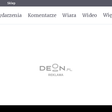
g
Sklep
Wię
darzenia
Komentarze
Wiara
Wideo