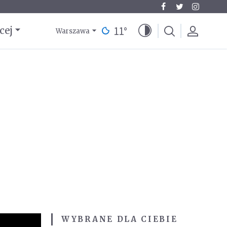
11
°
cej
Warszawa
WYBRANE DLA CIEBIE