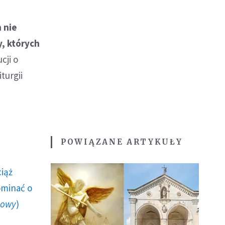
 nie
, których
cji o
turgii
POWIĄZANE ARTYKUŁY
ciąż
ominać o
howy
)