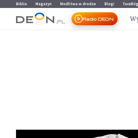
Przejdź do menu głównego
Przejdź do treści
Biblia
Magazyn
Modlitwa w drodze
Blogi
faceBó
Wy
Radio DEON