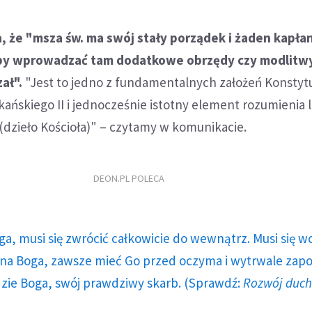
, że "msza św. ma swój stały porządek i żaden kapłan
by wprowadzać tam dodatkowe obrzędy czy modlitwy
ał".
"Jest to jedno z fundamentalnych założeń Konstytu
kańskiego II i jednocześnie istotny element rozumienia li
 (dzieło Kościoła)" – czytamy w komunikacie.
DEON.PL POLECA
ga, musi się zwrócić całkowicie do wewnątrz. Musi się w
a Boga, zawsze mieć Go przed oczyma i wytrwale zap
dzie Boga, swój prawdziwy skarb. (Sprawdź:
Rozwój duc