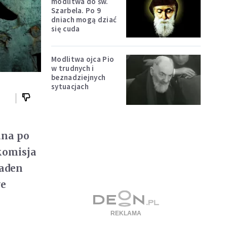
modlitwa do św.
Szarbela. Po 9
dniach mogą dziać
się cuda
Modlitwa ojca Pio
w trudnych i
beznadziejnych
sytuacjach
ana po
komisja
żaden
we