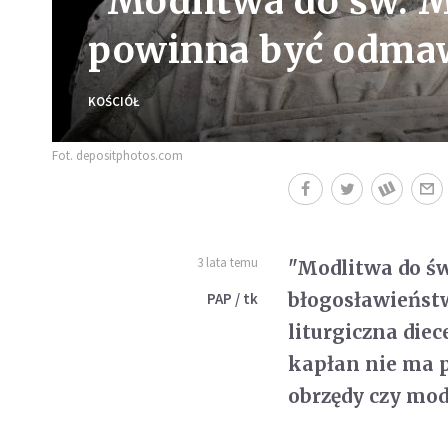
"Modlitwa do św. M
powinna być odmaw
KOŚCIÓŁ
Fot. depositphotos.com
3 lata temu
"Modlitwa do ś
błogosławieństw
PAP / tk
liturgiczna die
kapłan nie ma 
obrzędy czy mod