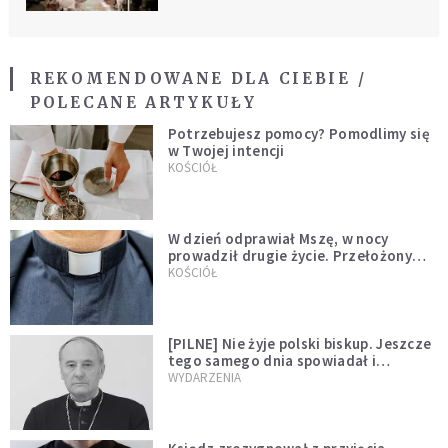
REKOMENDOWANE DLA CIEBIE /
POLECANE ARTYKUŁY
Potrzebujesz pomocy? Pomodlimy się
w Twojej intencji
KOŚCIÓŁ
W dzień odprawiał Mszę, w nocy
prowadził drugie życie. Przełożony
kazał mu opuścić zakon
KOŚCIÓŁ
[PILNE] Nie żyje polski biskup. Jeszcze
tego samego dnia spowiadał i
sprawował Mszę świętą
WYDARZENIA