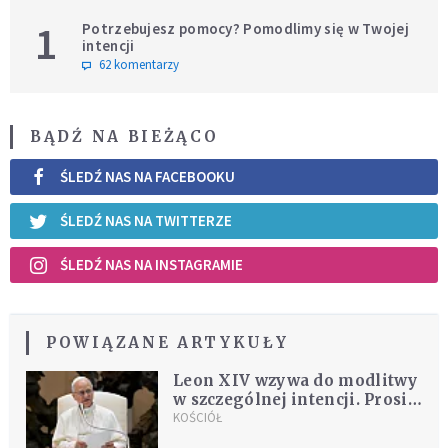
1
Potrzebujesz pomocy? Pomodlimy się w Twojej
intencji
62 komentarzy
BĄDŹ NA BIEŻĄCO
ŚLEDŹ NAS NA FACEBOOKU
ŚLEDŹ NAS NA TWITTERZE
ŚLEDŹ NAS NA INSTAGRAMIE
POWIĄZANE ARTYKUŁY
Leon XIV wzywa do modlitwy
w szczególnej intencji. Prosi,
by wierni modlili się o to w
KOŚCIÓŁ
piątek