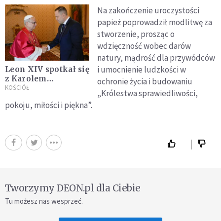
Na zakończenie uroczystości
papież poprowadził modlitwę za
stworzenie, prosząc o
wdzięczność wobec darów
natury, mądrość dla przywódców
i umocnienie ludzkości w
Leon XIV spotkał się
z Karolem
ochronie życia i budowaniu
Nawrockim.
KOŚCIÓŁ
„Królestwa sprawiedliwości,
Prezydent
pokoju, miłości i piękna”.
podarował obraz
Matki Bożej
Tworzymy DEON.pl dla Ciebie
Tu możesz nas wesprzeć.