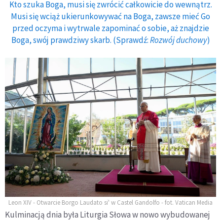
Kto szuka Boga, musi się zwrócić całkowicie do wewnątrz.
Musi się wciąż ukierunkowywać na Boga, zawsze mieć Go
przed oczyma i wytrwale zapominać o sobie, aż znajdzie
Boga, swój prawdziwy skarb. (Sprawdź:
Rozwój duchowy
)
Leon XIV - Otwarcie Borgo Laudato si' w Castel Gandolfo - fot. Vatican Media
Kulminacją dnia była Liturgia Słowa w nowo wybudowanej