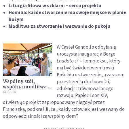
Liturgia Słowa w szklarni – sercu projektu
Homilia: każde stworzenie ma swoje miejsce w planie
Bożym
Modlitwa za stworzenie i wezwanie do pokoju
W Castel Gandolfo odbyła się
uroczysta inauguracja Borgo
Laudato si’
– kompleksu, który
ma być świadectwem troski
Kościoła o stworzenie, a zarazem
przestrzenią duchowości,
Wspólny stół,
wspólna modlitwa –
edukacji i zrównoważonego
Leon XIV z ubogimi
KOŚCIÓŁ
rozwoju. Papież Leon XIV,
w Borgo Laudato si’
otwierając projekt zaproponowany niegdyś przez
Franciszka, podkreślił, że „każdy człowiek jest wezwany do
odpowiedzialności za wspólny dom”.