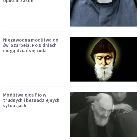
opuścić zakon
Niezawodna modlitwa do
św. Szarbela. Po 9 dniach
mogą dziać się cuda
Modlitwa ojca Pio w
trudnych i beznadziejnych
sytuacjach