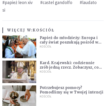
#papież leon xiv
#castel gandolfo
#laudato
si
WIĘCEJ W:
KOŚCIÓŁ
Papież do młodzieży: Europa i
cały świat poszukują pośród was
nowych świętych
KOŚCIÓŁ
Kard. Krajewski: codziennie
zrób jedną rzecz. Zobaczysz, co
stanie się z twoim życiem
KOŚCIÓŁ
Potrzebujesz pomocy?
Pomodlimy się w Twojej intencji
KOŚCIÓŁ