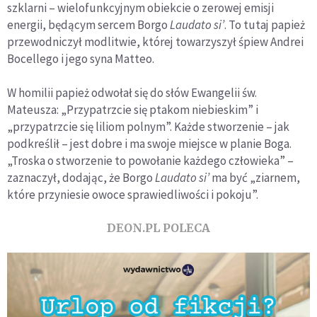
szklarni – wielofunkcyjnym obiekcie o zerowej emisji
energii, będącym sercem Borgo
Laudato si’
. To tutaj papież
przewodniczył modlitwie, której towarzyszył śpiew Andrei
Bocellego i jego syna Matteo.
W homilii papież odwołał się do słów Ewangelii św.
Mateusza: „Przypatrzcie się ptakom niebieskim” i
„przypatrzcie się liliom polnym”. Każde stworzenie – jak
podkreślił – jest dobre i ma swoje miejsce w planie Boga.
„Troska o stworzenie to powołanie każdego człowieka” –
zaznaczył, dodając, że Borgo
Laudato si’
ma być „ziarnem,
które przyniesie owoce sprawiedliwości i pokoju”.
DEON.PL POLECA