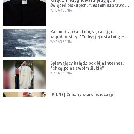
Ksiądz zrezygnował z przyjęcia
święceń biskupich. "Jestem naprawdę
niegodny"
WYDARZENIA
Karmelitanka utonęła, ratując
współsiostry. "To był jej ostatni gest
miłości"
WYDARZENIA
Śpiewający ksiądz podbija internet.
"Chcę go na swoim ślubie"
WYDARZENIA
[PILNE] Zmiany w archidiecezji
warszawskiej. Abp Adrian Galbas
wręczył dekrety nowym proboszczom
KOŚCIÓŁ
[PILNE] Podjęto kroki ws. księdza
Sawielewicza. Nie zobaczymy go w