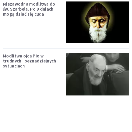
Niezawodna modlitwa do
św. Szarbela. Po 9 dniach
mogą dziać się cuda
Modlitwa ojca Pio w
trudnych i beznadziejnych
sytuacjach