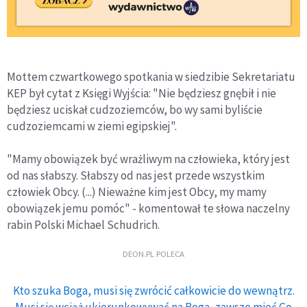
Mottem czwartkowego spotkania w siedzibie Sekretariatu
KEP był cytat z Księgi Wyjścia: "Nie będziesz gnębił i nie
będziesz uciskał cudzoziemców, bo wy sami byliście
cudzoziemcami w ziemi egipskiej".
"Mamy obowiązek być wrażliwym na człowieka, który jest
od nas słabszy. Słabszy od nas jest przede wszystkim
człowiek Obcy. (...) Nieważne kim jest Obcy, my mamy
obowiązek jemu pomóc" - komentował te słowa naczelny
rabin Polski Michael Schudrich.
DEON.PL POLECA
Kto szuka Boga, musi się zwrócić całkowicie do wewnątrz.
Musi się wciąż ukierunkowywać na Boga, zawsze mieć Go