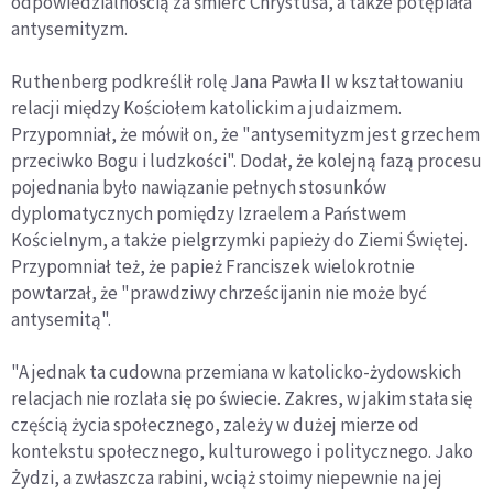
odpowiedzialnością za śmierć Chrystusa, a także potępiała
antysemityzm.
Ruthenberg podkreślił rolę Jana Pawła II w kształtowaniu
relacji między Kościołem katolickim a judaizmem.
Przypomniał, że mówił on, że "antysemityzm jest grzechem
przeciwko Bogu i ludzkości". Dodał, że kolejną fazą procesu
pojednania było nawiązanie pełnych stosunków
dyplomatycznych pomiędzy Izraelem a Państwem
Kościelnym, a także pielgrzymki papieży do Ziemi Świętej.
Przypomniał też, że papież Franciszek wielokrotnie
powtarzał, że "prawdziwy chrześcijanin nie może być
antysemitą".
"A jednak ta cudowna przemiana w katolicko-żydowskich
relacjach nie rozlała się po świecie. Zakres, w jakim stała się
częścią życia społecznego, zależy w dużej mierze od
kontekstu społecznego, kulturowego i politycznego. Jako
Żydzi, a zwłaszcza rabini, wciąż stoimy niepewnie na jej