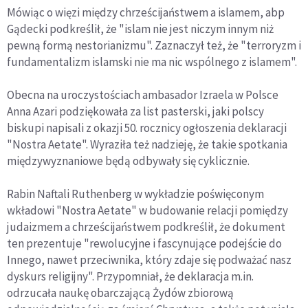
Mówiąc o więzi między chrześcijaństwem a islamem, abp
Gądecki podkreślił, że "islam nie jest niczym innym niż
pewną formą nestorianizmu". Zaznaczył też, że "terroryzm i
fundamentalizm islamski nie ma nic wspólnego z islamem".
Obecna na uroczystościach ambasador Izraela w Polsce
Anna Azari podziękowała za list pasterski, jaki polscy
biskupi napisali z okazji 50. rocznicy ogłoszenia deklaracji
"Nostra Aetate". Wyraziła też nadzieję, że takie spotkania
międzywyznaniowe będą odbywały się cyklicznie.
Rabin Naftali Ruthenberg w wykładzie poświęconym
wkładowi "Nostra Aetate" w budowanie relacji pomiędzy
judaizmem a chrześcijaństwem podkreślił, że dokument
ten prezentuje "rewolucyjne i fascynujące podejście do
Innego, nawet przeciwnika, który zdaje się podważać nasz
dyskurs religijny". Przypomniał, że deklaracja m.in.
odrzucała naukę obarczającą Żydów zbiorową