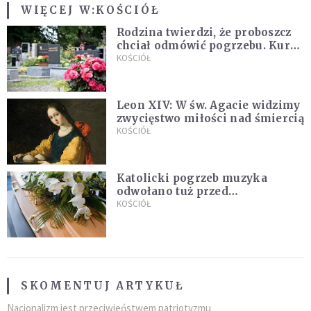
WIĘCEJ W:
KOŚCIÓŁ
Rodzina twierdzi, że proboszcz
chciał odmówić pogrzebu. Kuria
zapowiada wyjaśnienia
KOŚCIÓŁ
Leon XIV: W św. Agacie widzimy
zwycięstwo miłości nad śmiercią
KOŚCIÓŁ
Katolicki pogrzeb muzyka
odwołano tuż przed
uroczystością. Powodem była
KOŚCIÓŁ
przynależność do masonerii
SKOMENTUJ ARTYKUŁ
Nacjonalizm jest przeciwieństwem patriotyzmu