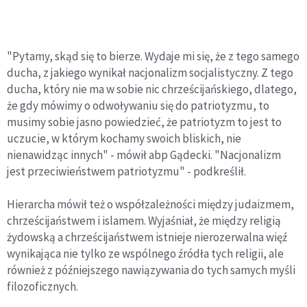
"Pytamy, skąd się to bierze. Wydaje mi się, że z tego samego
ducha, z jakiego wynikał nacjonalizm socjalistyczny. Z tego
ducha, który nie ma w sobie nic chrześcijańskiego, dlatego,
że gdy mówimy o odwoływaniu się do patriotyzmu, to
musimy sobie jasno powiedzieć, że patriotyzm to jest to
uczucie, w którym kochamy swoich bliskich, nie
nienawidząc innych" - mówił abp Gądecki. "Nacjonalizm
jest przeciwieństwem patriotyzmu" - podkreślił.
Hierarcha mówił też o współzależności między judaizmem,
chrześcijaństwem i islamem. Wyjaśniał, że między religią
żydowską a chrześcijaństwem istnieje nierozerwalna więź
wynikająca nie tylko ze wspólnego źródła tych religii, ale
również z późniejszego nawiązywania do tych samych myśli
filozoficznych.