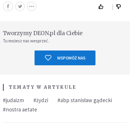
Tworzymy DEON.pl dla Ciebie
Tu możesz nas wesprzeć.
WSPOMÓŻ NAS
TEMATY W ARTYKULE
#judaizm
#żydzi
#abp stanisław gądecki
#nostra aetate