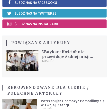
ŚLEDŹ NAS NA FACEBOOKU
ŚLEDŹ NAS NA TWITTERZE
ŚLEDŹ NAS NA INSTAGRAMIE
POWIĄZANE ARTYKUŁY
Watykan: Kościół nie
przewiduje żadnej misji
wobec Żydów
KOŚCIÓŁ
REKOMENDOWANE DLA CIEBIE /
POLECANE ARTYKUŁY
Potrzebujesz pomocy? Pomodlimy się
w Twojej intencji