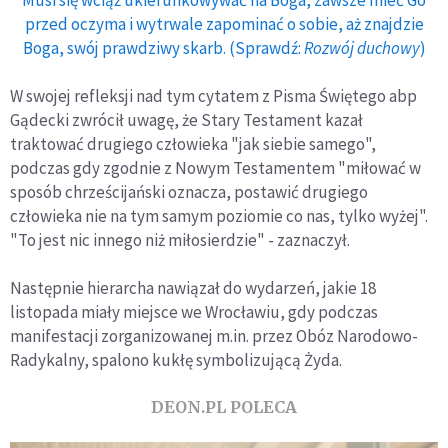
przed oczyma i wytrwale zapominać o sobie, aż znajdzie
Boga, swój prawdziwy skarb. (Sprawdź:
Rozwój duchowy
)
W swojej refleksji nad tym cytatem z Pisma Świętego abp
Gądecki zwrócił uwagę, że Stary Testament kazał
traktować drugiego człowieka "jak siebie samego",
podczas gdy zgodnie z Nowym Testamentem "miłować w
sposób chrześcijański oznacza, postawić drugiego
człowieka nie na tym samym poziomie co nas, tylko wyżej".
"To jest nic innego niż miłosierdzie" - zaznaczył.
Następnie hierarcha nawiązał do wydarzeń, jakie 18
listopada miały miejsce we Wrocławiu, gdy podczas
manifestacji zorganizowanej m.in. przez Obóz Narodowo-
Radykalny, spalono kukłę symbolizującą Żyda.
DEON.PL POLECA