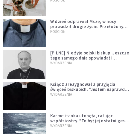
KOŚCIÓŁ
W dzień odprawiał Mszę, w nocy
prowadził drugie życie. Przełożony
kazał mu opuścić zakon
KOŚCIÓŁ
[PILNE] Nie żyje polski biskup. Jeszcze
tego samego dnia spowiadał i
sprawował Mszę świętą
WYDARZENIA
Ksiądz zrezygnował z przyjęcia
święceń biskupich. "Jestem naprawdę
niegodny"
WYDARZENIA
Karmelitanka utonęła, ratując
współsiostry. "To był jej ostatni gest
miłości"
WYDARZENIA