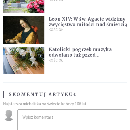
Leon XIV: W św. Agacie widzimy
zwycięstwo miłości nad śmiercią
KOŚCIÓŁ
Katolicki pogrzeb muzyka
odwołano tuż przed
uroczystością. Powodem była
KOŚCIÓŁ
przynależność do masonerii
SKOMENTUJ ARTYKUŁ
Najstarsza michalitka na świecie kończy 106 lat