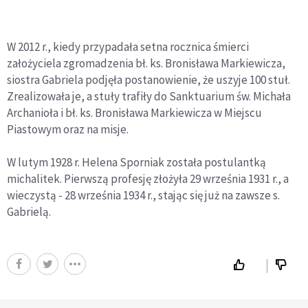
W 2012 r., kiedy przypadała setna rocznica śmierci
założyciela zgromadzenia bł. ks. Bronisława Markiewicza,
siostra Gabriela podjęła postanowienie, że uszyje 100 stuł.
Zrealizowała je, a stuły trafiły do Sanktuarium św. Michała
Archanioła i bł. ks. Bronisława Markiewicza w Miejscu
Piastowym oraz na misje.
W lutym 1928 r. Helena Sporniak została postulantką
michalitek. Pierwszą profesję złożyła 29 września 1931 r., a
wieczystą - 28 września 1934 r., stając się już na zawsze s.
Gabrielą.