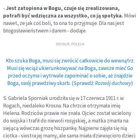
-
Jest zatopiona w Bogu, czuje się zrealizowana,
potrafi być wdzięczna za wszystko, co ją spotyka.
Mówi
nawet, ze jak coś boli, to ona to przyjmuje. Dla nas jest
błogosławieństwem i darem - dodaje.
DEON.PL POLECA
Kto szuka Boga, musi się zwrócić całkowicie do wewnątrz.
Musi się wciąż ukierunkowywać na Boga, zawsze mieć Go
przed oczyma i wytrwale zapominać o sobie, aż znajdzie
Boga, swój prawdziwy skarb. (Sprawdź:
Rozwój duchowy
)
S. Gabriela Sporniak urodziła się w 17 czerwca 1911 r. w
Rogach, niedaleko Krosna. Na chrzcie otrzymała imię
Helena. Rodziców prawie nie znała. Ojciec został wcielony
do wojska i trafił do niewoli rosyjskiej, a matka zmarła na
siejącą wówczas grozę hiszpankę. Najpierw zajęła się nią
ciotka - siostra jej mamy, ale sama miała dziewięcioro dzieci