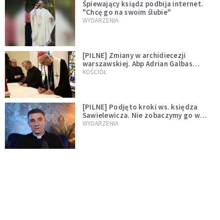
Śpiewający ksiądz podbija internet.
"Chcę go na swoim ślubie"
WYDARZENIA
[PILNE] Zmiany w archidiecezji
warszawskiej. Abp Adrian Galbas
wręczył dekrety nowym proboszczom
KOŚCIÓŁ
[PILNE] Podjęto kroki ws. księdza
Sawielewicza. Nie zobaczymy go w
mediach
WYDARZENIA