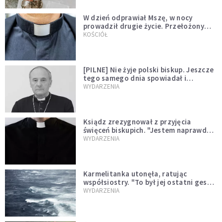
W dzień odprawiał Mszę, w nocy
prowadził drugie życie. Przełożony
kazał mu opuścić zakon
KOŚCIÓŁ
[PILNE] Nie żyje polski biskup. Jeszcze
tego samego dnia spowiadał i
sprawował Mszę świętą
WYDARZENIA
Ksiądz zrezygnował z przyjęcia
święceń biskupich. "Jestem naprawdę
niegodny"
WYDARZENIA
Karmelitanka utonęła, ratując
współsiostry. "To był jej ostatni gest
miłości"
WYDARZENIA