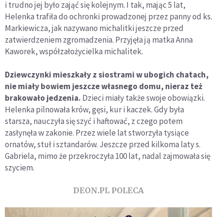
i trudno jej było zająć się kolejnym. I tak, mając 5 lat,
Helenka trafiła do ochronki prowadzonej przez panny od ks.
Markiewicza, jak nazywano michalitki jeszcze przed
zatwierdzeniem zgromadzenia. Przyjęła ją matka Anna
Kaworek, współzałożycielka michalitek.
Dziewczynki mieszkały z siostrami w ubogich chatach,
nie miały bowiem jeszcze własnego domu, nieraz też
brakowało jedzenia.
Dzieci miały także swoje obowiązki.
Helenka pilnowała krów, gęsi, kur i kaczek. Gdy była
starsza, nauczyła się szyć i haftować, z czego potem
zasłynęła w zakonie. Przez wiele lat stworzyła tysiące
ornatów, stuł i sztandarów. Jeszcze przed kilkoma laty s.
Gabriela, mimo że przekroczyła 100 lat, nadal zajmowała się
szyciem.
DEON.PL POLECA