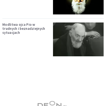
Modlitwa ojca Pio w
trudnych i beznadziejnych
sytuacjach