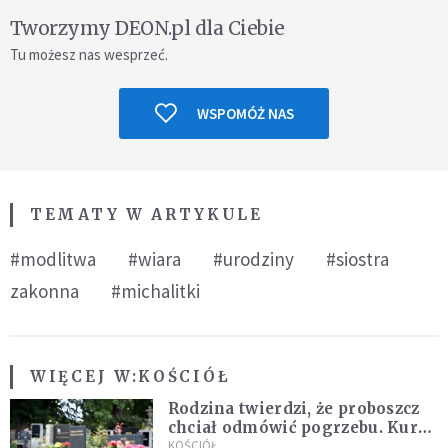
Tworzymy DEON.pl dla Ciebie
Tu możesz nas wesprzeć.
WSPOMÓŻ NAS
TEMATY W ARTYKULE
#modlitwa
#wiara
#urodziny
#siostra
zakonna
#michalitki
WIĘCEJ W:
KOŚCIÓŁ
Rodzina twierdzi, że proboszcz
chciał odmówić pogrzebu. Kuria
zapowiada wyjaśnienia
KOŚCIÓŁ