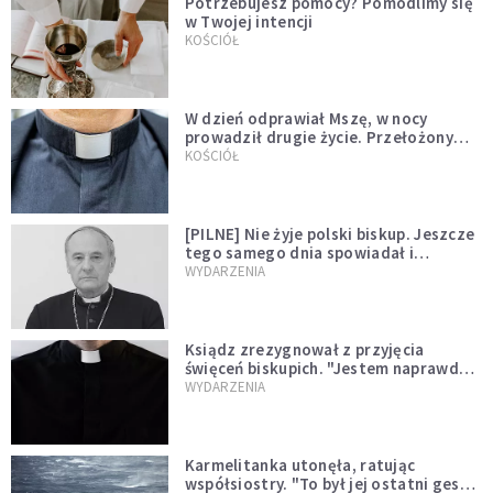
Potrzebujesz pomocy? Pomodlimy się
w Twojej intencji
KOŚCIÓŁ
W dzień odprawiał Mszę, w nocy
prowadził drugie życie. Przełożony
kazał mu opuścić zakon
KOŚCIÓŁ
[PILNE] Nie żyje polski biskup. Jeszcze
tego samego dnia spowiadał i
sprawował Mszę świętą
WYDARZENIA
Ksiądz zrezygnował z przyjęcia
święceń biskupich. "Jestem naprawdę
niegodny"
WYDARZENIA
Karmelitanka utonęła, ratując
współsiostry. "To był jej ostatni gest