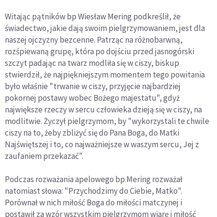
Witając pątników bp Wiesław Mering podkreślił, że
świadectwo, jakie dają swoim pielgrzymowaniem, jest dla
naszej ojczyzny bezcenne. Patrząc na różnobarwną,
rozśpiewaną grupę, która po dojściu przed jasnogórski
szczyt padając na twarz modliła się w ciszy, biskup
stwierdził, że najpiękniejszym momentem tego powitania
było właśnie "trwanie w ciszy, przyjęcie najbardziej
pokornej postawy wobec Bożego majestatu", gdyż
największe rzeczy w sercu człowieka dzieją się w ciszy, na
modlitwie. Życzył pielgrzymom, by "wykorzystali te chwile
ciszy na to, żeby zbliżyć się do Pana Boga, do Matki
Najświętszej i to, co najważniejsze w waszym sercu, Jej z
zaufaniem przekazać".
Podczas rozważania apelowego bp Mering rozważał
natomiast słowa: "Przychodzimy do Ciebie, Matko".
Porównał w nich miłość Boga do miłości matczynej i
postawił za wzór wszystkim pielgrzymom wiarę i miłość