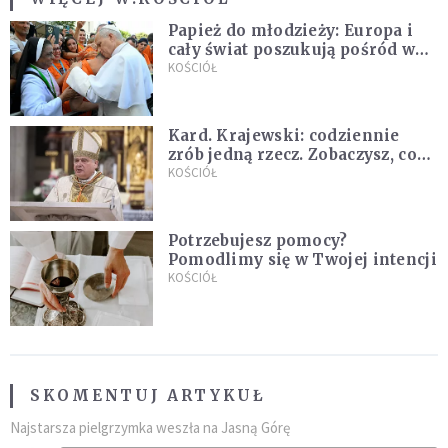
Papież do młodzieży: Europa i
cały świat poszukują pośród was
nowych świętych
KOŚCIÓŁ
Kard. Krajewski: codziennie
zrób jedną rzecz. Zobaczysz, co
stanie się z twoim życiem
KOŚCIÓŁ
Potrzebujesz pomocy?
Pomodlimy się w Twojej intencji
KOŚCIÓŁ
SKOMENTUJ ARTYKUŁ
Najstarsza pielgrzymka weszła na Jasną Górę