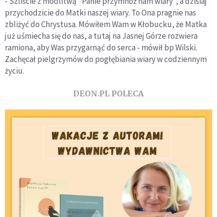
- Szliście z modlitwą "Panie przymnóż nam wiary", a dzisiaj
przychodzicie do Matki naszej wiary. To Ona pragnie nas
zbliżyć do Chrystusa. Mówiłem Wam w Kłobucku, że Matka
już uśmiecha się do nas, a tutaj na Jasnej Górze rozwiera
ramiona, aby Was przygarnąć do serca - mówił bp Wilski.
Zachęcał pielgrzymów do pogłębiania wiary w codziennym
życiu.
DEON.PL POLECA