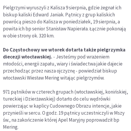
Pielgrzymi wyruszyli z Kalisza 9 sierpnia, gdzie żegnał ich
biskup kaliski Edward Janiak. Pątnicy z grup kaliskich
powrócą pieszo do Kalisza w poniedziałek, 19 sierpnia, a
powita ich bp senior Stanisław Napierała. Łącznie pokonają
w obie strony ok. 320 km.
Do Częstochowy we wtorek dotarła także pielgrzymka
diecezji włocławskiej.
- Jesteśmy pod wrażeniem
młodości, energii zapału, wiary i świadectwa jakie dajecie
przechodząc przez nasza ojczyznę - powiedział biskup
włocławski Wiesław Mering witając pielgrzymów.
971 pątników w czterech grupach (włocławskiej, konińskiej,
tureckiej i Dzierżawskiej) dotarło do celu wędrówki
powierzając w kaplicy Cudownego Obrazu intencje, jakie
przynieśli w sercu. O godz. 19 pątnicy uczestniczyli w Mszy
św., na zakończenie której Apel Maryjny poprowadził bp
Mering.