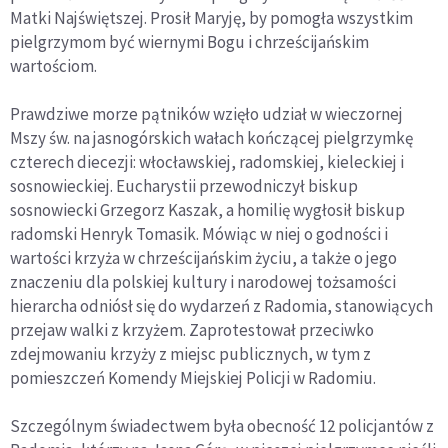
Matki Najświętszej. Prosił Maryję, by pomogła wszystkim
pielgrzymom być wiernymi Bogu i chrześcijańskim
wartościom.
Prawdziwe morze pątników wzięło udział w wieczornej
Mszy św. na jasnogórskich wałach kończącej pielgrzymkę
czterech diecezji: włocławskiej, radomskiej, kieleckiej i
sosnowieckiej. Eucharystii przewodniczył biskup
sosnowiecki Grzegorz Kaszak, a homilię wygłosił biskup
radomski Henryk Tomasik. Mówiąc w niej o godności i
wartości krzyża w chrześcijańskim życiu, a także o jego
znaczeniu dla polskiej kultury i narodowej tożsamości
hierarcha odniósł się do wydarzeń z Radomia, stanowiących
przejaw walki z krzyżem. Zaprotestował przeciwko
zdejmowaniu krzyży z miejsc publicznych, w tym z
pomieszczeń Komendy Miejskiej Policji w Radomiu.
Szczególnym świadectwem była obecność 12 policjantów z