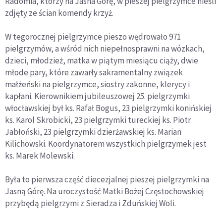
Radomia, którzy na Jasna Górę, w pieszej pielgrzymce nieśli
zdjęty ze ścian komendy krzyż.
W tegorocznej pielgrzymce pieszo wędrowało 971
pielgrzymów, a wśród nich niepełnosprawni na wózkach,
dzieci, młodzież, matka w piątym miesiącu ciąży, dwie
młode pary, które zawarły sakramentalny związek
małżeński na pielgrzymce, siostry zakonne, klerycy i
kapłani. Kierownikiem jubileuszowej 25. pielgrzymki
włocławskiej był ks. Rafał Bogus, 23 pielgrzymki konińskiej
ks. Karol Skrobicki, 23 pielgrzymki tureckiej ks. Piotr
Jabłoński, 23 pielgrzymki dzierżawskiej ks. Marian
Kilichowski. Koordynatorem wszystkich pielgrzymek jest
ks. Marek Molewski.
Była to pierwsza część diecezjalnej pieszej pielgrzymki na
Jasną Górę. Na uroczystość Matki Bożej Częstochowskiej
przybędą pielgrzymi z Sieradza i Zduńskiej Woli.