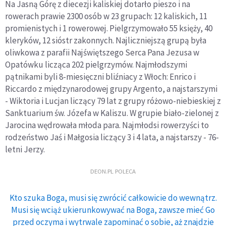
Na Jasną Górę z diecezji kaliskiej dotarło pieszo i na
rowerach prawie 2300 osób w 23 grupach: 12 kaliskich, 11
promienistych i 1 rowerowej. Pielgrzymowało 55 księży, 40
kleryków, 12 sióstr zakonnych. Najliczniejszą grupą była
oliwkowa z parafii Najświętszego Serca Pana Jezusa w
Opatówku licząca 202 pielgrzymów. Najmłodszymi
pątnikami byli 8-miesięczni bliźniacy z Włoch: Enrico i
Riccardo z międzynarodowej grupy Argento, a najstarszymi
- Wiktoria i Lucjan liczący 79 lat z grupy różowo-niebieskiej z
Sanktuarium św. Józefa w Kaliszu. W grupie biało-zielonej z
Jarocina wędrowała młoda para. Najmłodsi rowerzyści to
rodzeństwo Jaś i Małgosia liczący 3 i 4 lata, a najstarszy - 76-
letni Jerzy.
DEON.PL POLECA
Kto szuka Boga, musi się zwrócić całkowicie do wewnątrz.
Musi się wciąż ukierunkowywać na Boga, zawsze mieć Go
przed oczyma i wytrwale zapominać o sobie, aż znajdzie