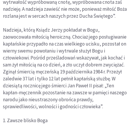
wytrwałość wypróbowaną cnotę, wypróbowana cnota zaś
nadzieję. A nadzieja zawieść nie może, ponieważ miłość Boża
rozlana jest w sercach naszych przez Ducha Świętego”.
Nadzieja, którą Ksiądz Jerzy pokładał w Bogu,
zaowocowała miłością heroiczną. Chociaż jego posługiwanie
kapłańskie przypadło na czas wielkiego ucisku, pozostał on
wierny swemu powołaniu i wytrwale służył Bogu i
człowiekowi. Pośród prześladowań wskazywał, jak kochać i
sam żył miłością na co dzień, a zło uczył dobrem zwyciężać.
Zginął śmiercią męczeńską 19 października 1984 r. Przeżył
zaledwie 37 lat i tylko 12 lat pełnił kapłańską służbę. W
dziesiątą rocznicę jego śmierci Jan Paweł II pisał: „Ten
kapłan-męczennik pozostanie na zawsze w pamięci naszego
narodu jako nieustraszony obrońca prawdy,
sprawiedliwości, wolności i godności człowieka”.
1. Zawsze blisko Boga