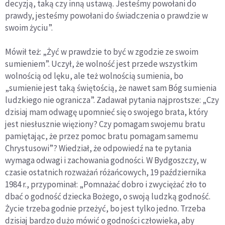
decyzją, taką czy inną ustawą. Jesteśmy powołani do
prawdy, jesteśmy powołani do świadczenia o prawdzie w
swoim życiu”.
Mówił też: „Żyć w prawdzie to być w zgodzie ze swoim
sumieniem”. Uczył, że wolność jest przede wszystkim
wolnością od lęku, ale też wolnością sumienia, bo
„sumienie jest taką świętością, że nawet sam Bóg sumienia
ludzkiego nie ogranicza”. Zadawał pytania najprostsze: „Czy
dzisiaj mam odwagę upomnieć się o swojego brata, który
jest niesłusznie więziony? Czy pomagam swojemu bratu
pamiętając, że przez pomoc bratu pomagam samemu
Chrystusowi”? Wiedział, że odpowiedź na te pytania
wymaga odwagi i zachowania godności. W Bydgoszczy, w
czasie ostatnich rozważań różańcowych, 19 października
1984 r., przypominał: „Pomnażać dobro i zwyciężać zło to
dbać o godność dziecka Bożego, o swoją ludzką godność.
Życie trzeba godnie przeżyć, bo jest tylko jedno. Trzeba
dzisiaj bardzo dużo mówić o godności człowieka, aby