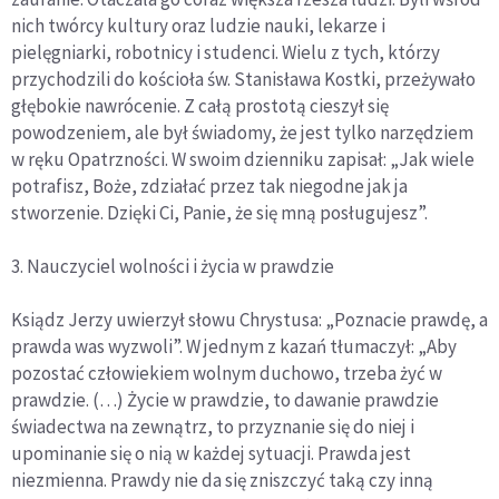
nich twórcy kultury oraz ludzie nauki, lekarze i
pielęgniarki, robotnicy i studenci. Wielu z tych, którzy
przychodzili do kościoła św. Stanisława Kostki, przeżywało
głębokie nawrócenie. Z całą prostotą cieszył się
powodzeniem, ale był świadomy, że jest tylko narzędziem
w ręku Opatrzności. W swoim dzienniku zapisał: „Jak wiele
potrafisz, Boże, zdziałać przez tak niegodne jak ja
stworzenie. Dzięki Ci, Panie, że się mną posługujesz”.
3. Nauczyciel wolności i życia w prawdzie
Ksiądz Jerzy uwierzył słowu Chrystusa: „Poznacie prawdę, a
prawda was wyzwoli”. W jednym z kazań tłumaczył: „Aby
pozostać człowiekiem wolnym duchowo, trzeba żyć w
prawdzie. (…) Życie w prawdzie, to dawanie prawdzie
świadectwa na zewnątrz, to przyznanie się do niej i
upominanie się o nią w każdej sytuacji. Prawda jest
niezmienna. Prawdy nie da się zniszczyć taką czy inną