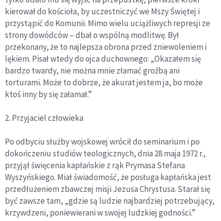
kierował do kościoła, by uczestniczyć we Mszy Świętej i
przystąpić do Komunii. Mimo wielu uciążliwych represji ze
strony dowódców – dbał o wspólną modlitwę. Był
przekonany, że to najlepsza obrona przed zniewoleniem i
lękiem. Pisał wtedy do ojca duchownego: „Okazałem się
bardzo twardy, nie można mnie złamać groźbą ani
torturami. Może to dobrze, że akurat jestem ja, bo może
ktoś inny by się załamał.”
2. Przyjaciel człowieka
Po odbyciu służby wojskowej wrócił do seminarium i po
dokończeniu studiów teologicznych, dnia 28 maja 1972 r.,
przyjął święcenia kapłańskie z rąk Prymasa Stefana
Wyszyńskiego. Miał świadomość, że posługa kapłańska jest
przedłużeniem zbawczej misji Jezusa Chrystusa. Starał się
być zawsze tam, „gdzie są ludzie najbardziej potrzebujący,
krzywdzeni, poniewierani w swojej ludzkiej godności.”