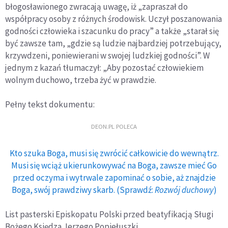
błogosławionego zwracają uwagę, iż „zapraszał do
współpracy osoby z różnych środowisk. Uczył poszanowania
godności człowieka i szacunku do pracy” a także „starał się
być zawsze tam, „gdzie są ludzie najbardziej potrzebujący,
krzywdzeni, poniewierani w swojej ludzkiej godności”. W
jednym z kazań tłumaczył: „Aby pozostać człowiekiem
wolnym duchowo, trzeba żyć w prawdzie.
Pełny tekst dokumentu:
DEON.PL POLECA
Kto szuka Boga, musi się zwrócić całkowicie do wewnątrz.
Musi się wciąż ukierunkowywać na Boga, zawsze mieć Go
przed oczyma i wytrwale zapominać o sobie, aż znajdzie
Boga, swój prawdziwy skarb. (Sprawdź:
Rozwój duchowy
)
List pasterski Episkopatu Polski przed beatyfikacją Sługi
Bożego Księdza Jerzego Popiełuszki