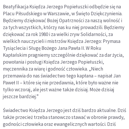
Beatyfikacja Księdza Jerzego Popiełuszki odbędzie się na
Placu Piłsudskiego w Warszawie, w Święto Dziękczynienia.
Będziemy dziękować Bożej Opatrzności za naszą wolność i
za tych wszystkich, którzy nas ku niej prowadzili. Będziemy
dziękować za rok 1980 i za wielki zryw Solidarności, za
wielkich nauczycieli i mistrzów Księdza Jerzego: Prymasa
Tysiąclecia i Sługę Bożego Jana Pawła II. W Roku
Kapłańskim pragniemy szczególnie dziękować za dar życia,
powołania i posługi Księdza Jerzego Popiełuszki,
męczennika za wiarę i godność człowieka. „Niech
przemawia do nas świadectwo tego kapłana – napisał Jan
Paweł II – które się nie przedawnia, które było ważne nie
tylko wczoraj, ale jest ważne także dzisiaj. Może dzisiaj
jeszcze bardziej.”
Świadectwo Księdza Jerzego jest dziś bardzo aktualne. Dziś
także przecież trzeba stanowczo stawać w obronie prawdy,
godności człowieka oraz ewangelicznych wartości. Dziś