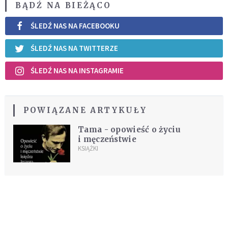
BĄDŹ NA BIEŻĄCO
ŚLEDŹ NAS NA FACEBOOKU
ŚLEDŹ NAS NA TWITTERZE
ŚLEDŹ NAS NA INSTAGRAMIE
POWIĄZANE ARTYKUŁY
Tama - opowieść o życiu
i męczeństwie
KSIĄŻKI
REKOMENDOWANE DLA CIEBIE /
POLECANE ARTYKUŁY
Potrzebujesz pomocy? Pomodlimy się