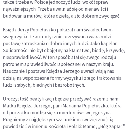
także trzeba w Polsce jednoczyć ludzi wokół spraw
najważniejszych. Trzeba uwalniać się od nienawiści i
budowania murów, które dzielą, a zło dobrem zwyciężać.
Ksiądz Jerzy Popiełuszko pokazał nam świadectwem
swego życia, że autentycznie przeżywana wiara rodzi
postawę zatroskania o dobro innych ludzi. Jako kapelan
Solidarności nie był obojętny na kłamstwo, biedę, krzywdę,
niesprawiedliwość. W ten sposób stał się swego rodzaju
patronem sprawiedliwości społecznej w naszym kraju.
Nauczanie i postawa Księdza Jerzego uwrażliwiają nas
dzisiaj na współczesne formy wyzysku i złego traktowania
ludzi słabych, biednych i bezrobotnych.
Uroczystość beatyfikacji będzie przeżywać razem z nami
Matka Księdza Jerzego, pani Marianna Popiełuszko, która
od początku modliła się za morderców swojego syna.
Pragniemy z najgłębszym szacunkiem i wdzięcznością
powiedzieć w imieniu Kościoła i Polski: Mamo, „Bóg zapłać”