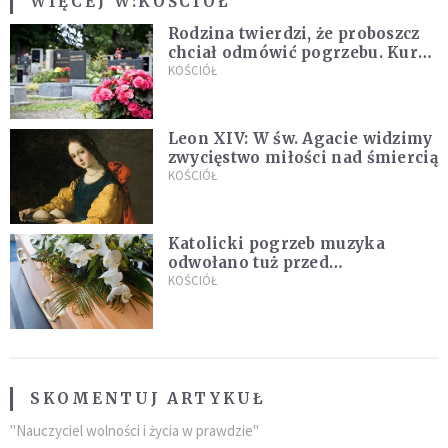
WIĘCEJ W:
KOŚCIÓŁ
Rodzina twierdzi, że proboszcz
chciał odmówić pogrzebu. Kuria
zapowiada wyjaśnienia
KOŚCIÓŁ
Leon XIV: W św. Agacie widzimy
zwycięstwo miłości nad śmiercią
KOŚCIÓŁ
Katolicki pogrzeb muzyka
odwołano tuż przed
uroczystością. Powodem była
KOŚCIÓŁ
przynależność do masonerii
SKOMENTUJ ARTYKUŁ
"Nauczyciel wolności i życia w prawdzie"