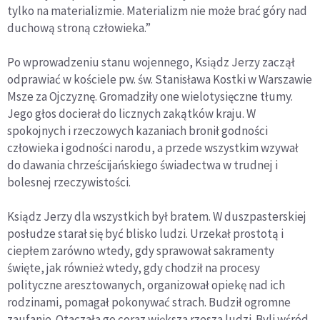
tylko na materializmie. Materializm nie może brać góry nad
duchową stroną człowieka.”
Po wprowadzeniu stanu wojennego, Ksiądz Jerzy zaczął
odprawiać w kościele pw. św. Stanisława Kostki w Warszawie
Msze za Ojczyznę. Gromadziły one wielotysięczne tłumy.
Jego głos docierał do licznych zakątków kraju. W
spokojnych i rzeczowych kazaniach bronił godności
człowieka i godności narodu, a przede wszystkim wzywał
do dawania chrześcijańskiego świadectwa w trudnej i
bolesnej rzeczywistości.
Ksiądz Jerzy dla wszystkich był bratem. W duszpasterskiej
posłudze starał się być blisko ludzi. Urzekał prostotą i
ciepłem zarówno wtedy, gdy sprawował sakramenty
święte, jak również wtedy, gdy chodził na procesy
polityczne aresztowanych, organizował opiekę nad ich
rodzinami, pomagał pokonywać strach. Budził ogromne
zaufanie. Otaczała go coraz większa rzesza ludzi. Byli wśród