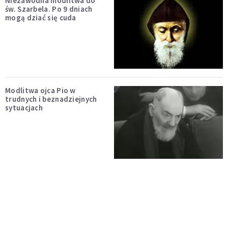
Niezawodna modlitwa do
św. Szarbela. Po 9 dniach
mogą dziać się cuda
Modlitwa ojca Pio w
trudnych i beznadziejnych
sytuacjach