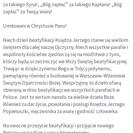
za takiego Syna!, „Bóg zapłać” za takiego Kapłana! „Bóg
zapłać” za Twoją wiarę!
Umiłowani w Chrystusie Panu!
Niech dzień beatyfikacji Księdza Jerzego stanie się wielkim
świętem dla całej naszej Ojczyzny. Niech wszystkie parafie i
wspólnoty kościelne zjednoczą się na modlitwie z tymi,
którzy będą uczestniczyć we Mszy Świętej beatyfikacyjnej.
Trwając w dziękczynieniu Bogu w Trójcy jedynemu,
pamiętajmy również o budowanej w Warszawie-Wilanowie
Świątyni Opatrzności Bożej. Wesprzyjmy to dzieło ofiarą
zbieraną w dniu beatyfikacji we wszystkich parafiach w
Polsce. Jest to wotum narodu za wielkie dzieła Boże.
Również za dar życia, powołania i posługi Księdza Jerzego
Popiełuszki, męczennika za wiarę i godność człowieka.
Na owocne przeżycie beatyfikacji i przyjęcie nowego
Patrona wszystkim z serca błogosławimy.