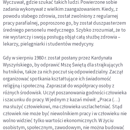
Wyczuwał, gdzie szukać takich ludzi. Powierzone sobie
zadania wykonywał z wielkim zaangażowaniem. Kiedy, z
powodu słabego zdrowia, został zwolniony z regularnej
pracy parafialnej, poproszono go, by został duszpasterzem
średniego personelu medycznego. Szybko zrozumiał, że to
nie wystarczy i swoją posługą objął całą służbę zdrowia –
lekarzy, pielęgniarki i studentów medycyny.
Gdy w sierpniu 1980 r. został posłany przez Kardynała
Wyszyńskiego, by odprawić Mszę Świętą dla strajkujących
hutników, także za nich poczuł się odpowiedzialny. Zaczął
organizować spotkania kształtujące ich świadomość
religijną i społeczną. Zapraszał do współpracy osoby z
różnych środowisk. Uczył poszanowania godności człowieka
i szacunku do pracy. W jednym z kazań mówił: „Praca (…)
ma służyć człowiekowi, ma człowieka uszlachetniać. Stąd
człowiek nie może być niewolnikiem pracy i w człowieku nie
wolno widzieć tylko wartości ekonomicznych. W życiu
osobistym, społecznym, zawodowym, nie można budować