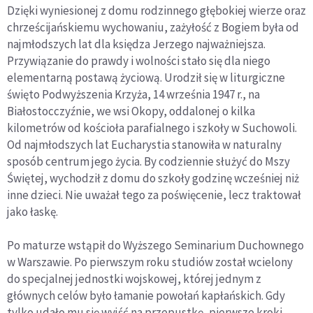
Dzięki wyniesionej z domu rodzinnego głębokiej wierze oraz
chrześcijańskiemu wychowaniu, zażyłość z Bogiem była od
najmłodszych lat dla księdza Jerzego najważniejsza.
Przywiązanie do prawdy i wolności stało się dla niego
elementarną postawą życiową. Urodził się w liturgiczne
święto Podwyższenia Krzyża, 14 września 1947 r., na
Białostocczyźnie, we wsi Okopy, oddalonej o kilka
kilometrów od kościoła parafialnego i szkoły w Suchowoli.
Od najmłodszych lat Eucharystia stanowiła w naturalny
sposób centrum jego życia. By codziennie służyć do Mszy
Świętej, wychodził z domu do szkoły godzinę wcześniej niż
inne dzieci. Nie uważał tego za poświęcenie, lecz traktował
jako łaskę.
Po maturze wstąpił do Wyższego Seminarium Duchownego
w Warszawie. Po pierwszym roku studiów został wcielony
do specjalnej jednostki wojskowej, której jednym z
głównych celów było łamanie powołań kapłańskich. Gdy
tylko udało mu się wyjść na przepustkę, pierwsze kroki