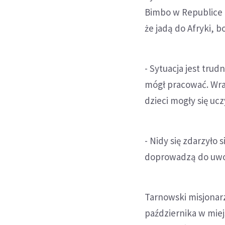
Bimbo w Republice Ś
że jadą do Afryki, b
- Sytuacja jest trud
mógł pracować. Wra
dzieci mogły się uc
- Nidy się zdarzyło s
doprowadzą do uwol
Tarnowski misjonarz
października w mie