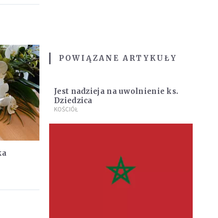
POWIĄZANE ARTYKUŁY
Jest nadzieja na uwolnienie ks.
Dziedzica
KOŚCIÓŁ
ka
była
erii