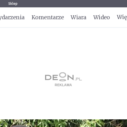
g
Sklep
Wię
darzenia
Komentarze
Wiara
Wideo