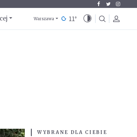
11
°
cej
Warszawa
WYBRANE DLA CIEBIE