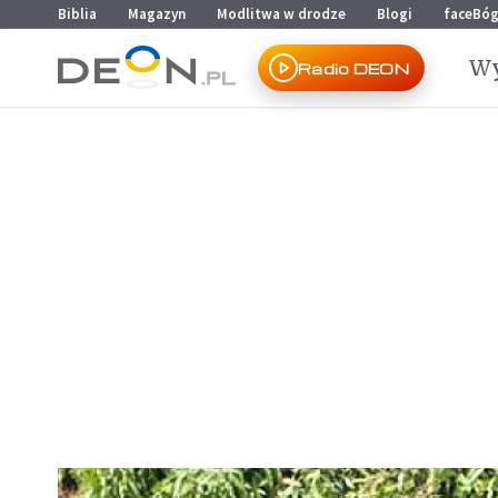
Przejdź do menu głównego
Przejdź do treści
Biblia
Magazyn
Modlitwa w drodze
Blogi
faceBó
Wy
Radio DEON