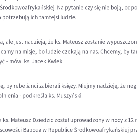
rodkowoafrykańskiej. Na pytanie czy się nie boją, odp
o potrzebują ich tamtejsi ludzie.
na, ale jest nadzieja, że ks. Mateusz zostanie wypuszczon
camy na misje, bo ludzie czekają na nas. Chcemy, by t
zyć - mówi ks. Jacek Kwiek.
ię, by rebelianci zabierali księży. Miejmy nadzieję, że ne
nienia - podkreśla ks. Muszyński.
 ks. Mateusz Dziedzic został uprowadzony w nocy z 12 
jscowości Baboua w Republice Środkowoafrykańskiej pr