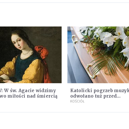
: W św. Agacie widzimy
Katolicki pogrzeb muzy
wo miłości nad śmiercią
odwołano tuż przed
uroczystością. Powodem 
KOŚCIÓŁ
przynależność do mason