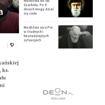
modlitwa do św.
Szarbela. Po 9
a
dniach mogą dziać
się cuda
Modlitwa ojca Pio
w trudnych i
beznadziejnych
sytuacjach
kańskiej
 ks.
ału
mi