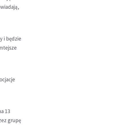
owiadają,
y i będzie
amtejsze
gocjacje
na 13
zez grupę