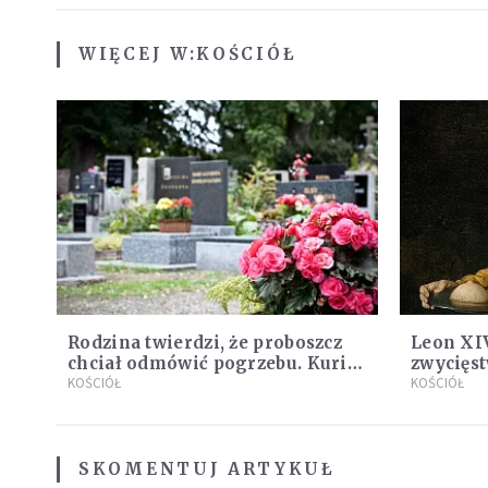
WIĘCEJ W:
KOŚCIÓŁ
Rodzina twierdzi, że proboszcz
Leon XIV
chciał odmówić pogrzebu. Kuria
zwycięst
zapowiada wyjaśnienia
KOŚCIÓŁ
KOŚCIÓŁ
SKOMENTUJ ARTYKUŁ