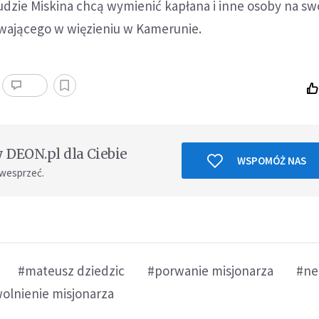
udzie Miskina chcą wymienić kapłana i inne osoby na sw
ającego w więzieniu w Kamerunie.
DEON.pl dla Ciebie
WSPOMÓŻ NAS
 wesprzeć.
#mateusz dziedzic
#porwanie misjonarza
#ne
olnienie misjonarza