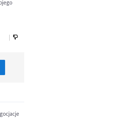
ojego
gocjacje