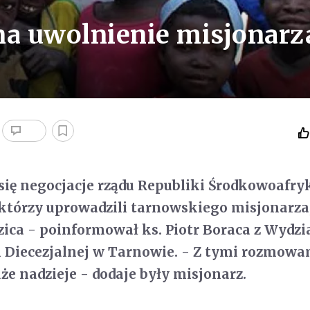
na uwolnienie misjonarz
 się negocjacje rządu Republiki Środkowoafry
 którzy uprowadzili tarnowskiego misjonarza,
ica - poinformował ks. Piotr Boraca z Wydzi
 Diecezjalnej w Tarnowie. - Z tymi rozmowa
że nadzieje - dodaje były misjonarz.