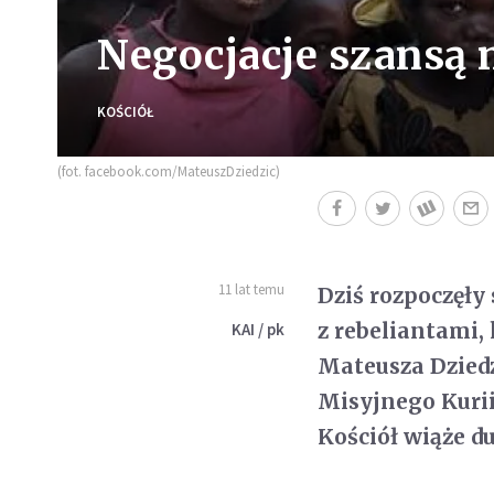
Negocjacje szansą 
KOŚCIÓŁ
(fot. facebook.com/MateuszDziedzic)
11 lat temu
Dziś rozpoczęły
z rebeliantami,
KAI / pk
Mateusza Dziedz
Misyjnego Kurii
Kościół wiąże du