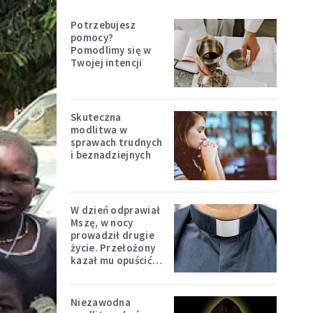
Potrzebujesz
pomocy?
Pomodlimy się w
Twojej intencji
Skuteczna
modlitwa w
sprawach trudnych
i beznadziejnych
W dzień odprawiał
Mszę, w nocy
prowadził drugie
życie. Przełożony
kazał mu opuścić
zakon
Niezawodna