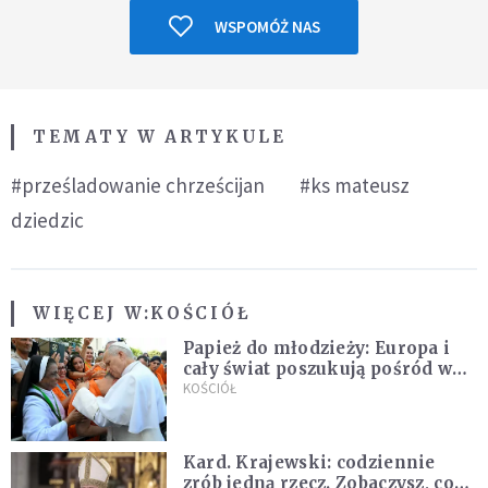
WSPOMÓŻ NAS
TEMATY W ARTYKULE
#prześladowanie chrześcijan
#ks mateusz
dziedzic
WIĘCEJ W:
KOŚCIÓŁ
Papież do młodzieży: Europa i
cały świat poszukują pośród was
nowych świętych
KOŚCIÓŁ
Kard. Krajewski: codziennie
zrób jedną rzecz. Zobaczysz, co