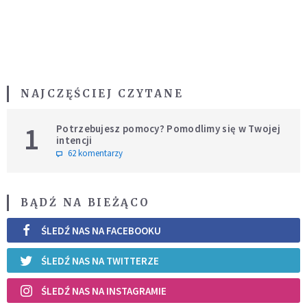
NAJCZĘŚCIEJ CZYTANE
1
Potrzebujesz pomocy? Pomodlimy się w Twojej
intencji
62 komentarzy
BĄDŹ NA BIEŻĄCO
ŚLEDŹ NAS NA FACEBOOKU
ŚLEDŹ NAS NA TWITTERZE
ŚLEDŹ NAS NA INSTAGRAMIE