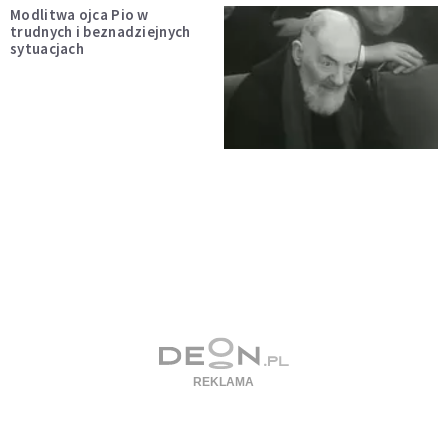
Modlitwa ojca Pio w
trudnych i beznadziejnych
sytuacjach