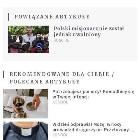
POWIĄZANE ARTYKUŁY
Polski misjonarz nie został
jednak uwolniony
KOŚCIÓŁ
REKOMENDOWANE DLA CIEBIE /
POLECANE ARTYKUŁY
Potrzebujesz pomocy? Pomodlimy się
w Twojej intencji
KOŚCIÓŁ
W dzień odprawiał Mszę, w nocy
prowadził drugie życie. Przełożony
kazał mu opuścić zakon
KOŚCIÓŁ