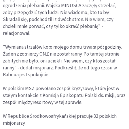
ogrodzenia plebanii. Wojska MINUSCA zaczęły strzelać,
żeby przepędzić tych ludzi. Nie wiadomo, kto to był.
Skradali się, podchodzili z dwóch stron. Nie wiem, czy
chcieli mnie porwać, czy tylko okraść plebanię" -
relacjonował.
"Wymiana strzałów koło mojego domu trwała pół godziny.
Żaden z żołnierzy ONZ nie został ranny. Po tamtej stronie
zabitych nie było, oni uciekli. Nie wiem, czy ktoś został
ranny" - dodał misjonarz. Podkreślił, że od tego czasu w
Baboua jest spokojnie.
W polskim MSZ powołano zespół kryzysowy, który jest w
stałym kontakcie z Komisją Episkopatu Polski ds. misji, oraz
zespół międzyresortowy w tej sprawie.
W Republice Środkowoafrykańskiej pracuje 32 polskich
misjonarzy.