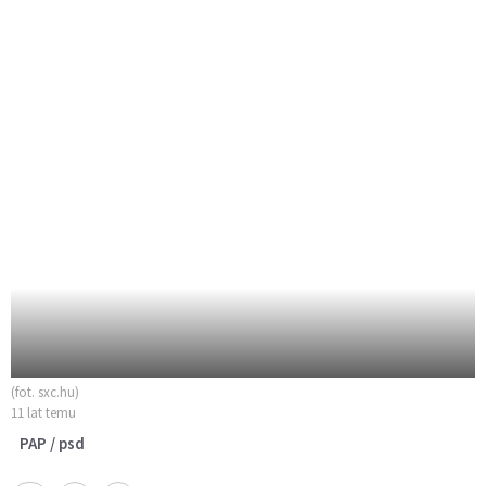
(fot. sxc.hu)
11 lat temu
PAP / psd