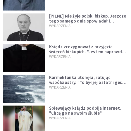
[PILNE] Nie żyje polski biskup. Jeszcze
tego samego dnia spowiadał i
sprawował Mszę świętą
WYDARZENIA
Ksiądz zrezygnował z przyjęcia
święceń biskupich. "Jestem naprawdę
niegodny"
WYDARZENIA
Karmelitanka utonęła, ratując
współsiostry. "To był jej ostatni gest
miłości"
WYDARZENIA
Śpiewający ksiądz podbija internet.
"Chcę go na swoim ślubie"
WYDARZENIA