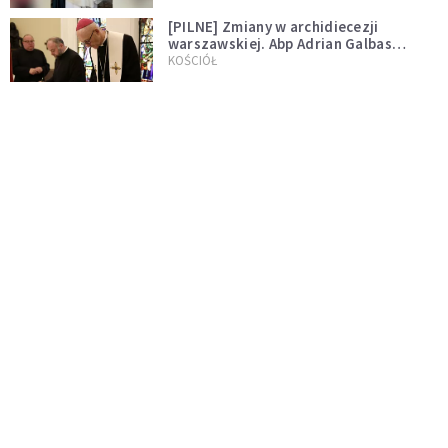
[PILNE] Zmiany w archidiecezji
warszawskiej. Abp Adrian Galbas
wręczył dekrety nowym proboszczom
KOŚCIÓŁ
[PILNE] Podjęto kroki ws. księdza
Sawielewicza. Nie zobaczymy go w
mediach
WYDARZENIA