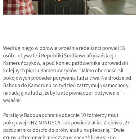
Według niego w połowie września rebelianci porwali 18
osób - obywateli Republiki Środkowoafrykańskiej i
Kameruńczyków, a pod koniec października uprowadzili
kolejnych pięciu Kameruńczyków. "Mimo obecności sił
pokojowych proceder porywania ludzi trwa. Na drodze od
Baboua do Kamerunu co tydzień zatrzymują samochody,
napadają na ludzi, żeby kraść pieniądze i pożywienie" -
wyjaśnił.
Parafię w Baboua ochrania obecnie 10 żołnierzy misji
pokojowej ONZ MINUSCA. Jak powiedział ks. Zieliński, 23
października doszło do próby ataku na plebanię. "Dwie
grupy uzbrojonych mężczyzn w nocy zbliżyły się do