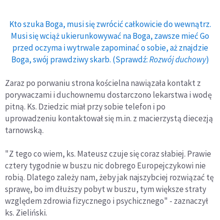
Kto szuka Boga, musi się zwrócić całkowicie do wewnątrz.
Musi się wciąż ukierunkowywać na Boga, zawsze mieć Go
przed oczyma i wytrwale zapominać o sobie, aż znajdzie
Boga, swój prawdziwy skarb. (Sprawdź:
Rozwój duchowy
)
Zaraz po porwaniu strona kościelna nawiązała kontakt z
porywaczami i duchownemu dostarczono lekarstwa i wodę
pitną. Ks. Dziedzic miał przy sobie telefon i po
uprowadzeniu kontaktował się m.in. z macierzystą diecezją
tarnowską.
"Z tego co wiem, ks. Mateusz czuje się coraz słabiej. Prawie
cztery tygodnie w buszu nic dobrego Europejczykowi nie
robią. Dlatego zależy nam, żeby jak najszybciej rozwiązać tę
sprawę, bo im dłuższy pobyt w buszu, tym większe straty
względem zdrowia fizycznego i psychicznego" - zaznaczył
ks. Zieliński.