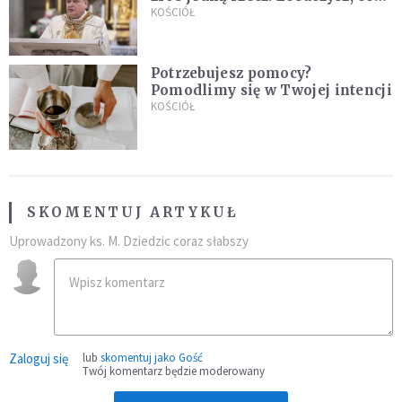
stanie się z twoim życiem
KOŚCIÓŁ
Potrzebujesz pomocy?
Pomodlimy się w Twojej intencji
KOŚCIÓŁ
SKOMENTUJ ARTYKUŁ
Uprowadzony ks. M. Dziedzic coraz słabszy
Zaloguj się
lub
skomentuj jako Gość
Twój komentarz będzie moderowany