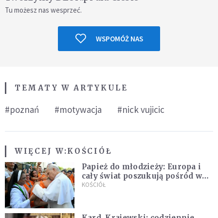
Tu możesz nas wesprzeć.
WSPOMÓŻ NAS
TEMATY W ARTYKULE
#poznań
#motywacja
#nick vujicic
WIĘCEJ W:
KOŚCIÓŁ
Papież do młodzieży: Europa i
cały świat poszukują pośród was
nowych świętych
KOŚCIÓŁ
Kard. Krajewski: codziennie