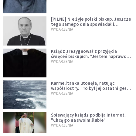
[PILNE] Nie żyje polski biskup. Jeszcze
tego samego dnia spowiadał i
sprawował Mszę świętą
WYDARZENIA
Ksiądz zrezygnował z przyjęcia
święceń biskupich. "Jestem naprawdę
niegodny"
WYDARZENIA
Karmelitanka utonęła, ratując
współsiostry. "To był jej ostatni gest
miłości"
WYDARZENIA
Śpiewający ksiądz podbija internet.
"Chcę go na swoim ślubie"
WYDARZENIA