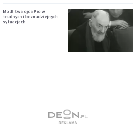
Modlitwa ojca Pio w
trudnych i beznadziejnych
sytuacjach