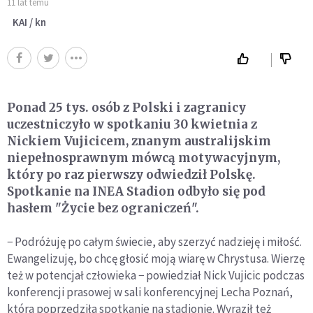
11 lat temu
KAI / kn
Ponad 25 tys. osób z Polski i zagranicy
uczestniczyło w spotkaniu 30 kwietnia z
Nickiem Vujicicem, znanym australijskim
niepełnosprawnym mówcą motywacyjnym,
który po raz pierwszy odwiedził Polskę.
Spotkanie na INEA Stadion odbyło się pod
hasłem "Życie bez ograniczeń".
− Podróżuję po całym świecie, aby szerzyć nadzieję i miłość.
Ewangelizuję, bo chcę głosić moją wiarę w Chrystusa. Wierzę
też w potencjał człowieka − powiedział Nick Vujicic podczas
konferencji prasowej w sali konferencyjnej Lecha Poznań,
która poprzedziła spotkanie na stadionie. Wyraził też