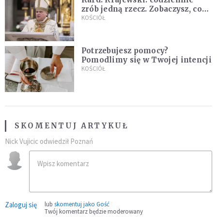
zrób jedną rzecz. Zobaczysz, co
stanie się z twoim życiem
KOŚCIÓŁ
Potrzebujesz pomocy?
Pomodlimy się w Twojej intencji
KOŚCIÓŁ
SKOMENTUJ ARTYKUŁ
Nick Vujicic odwiedził Poznań
Zaloguj się
lub
skomentuj jako Gość
Twój komentarz będzie moderowany