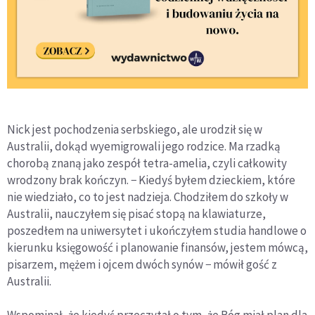
Nick jest pochodzenia serbskiego, ale urodził się w
Australii, dokąd wyemigrowali jego rodzice. Ma rzadką
chorobą znaną jako zespół tetra-amelia, czyli całkowity
wrodzony brak kończyn. − Kiedyś byłem dzieckiem, które
nie wiedziało, co to jest nadzieja. Chodziłem do szkoły w
Australii, nauczyłem się pisać stopą na klawiaturze,
poszedłem na uniwersytet i ukończyłem studia handlowe o
kierunku księgowość i planowanie finansów, jestem mówcą,
pisarzem, mężem i ojcem dwóch synów − mówił gość z
Australii.
Wspominał, że kiedyś przeczytał o tym, że Bóg miał plan dla