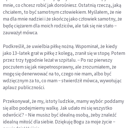
mnie, co chcesz robić jak dorośniesz. Ostatnią rzeczą, jaką
chciałem, to być samotnym człowiekiem. Myślałem, że nie
ma dla mnie nadziei i że skończę jako człowiek samotny, że
będę ciężarem dla moich rodziców, ale tak się nie stało −
zauważył mówca.
Podkreślił, że uwielbia piłkę nożną. Wspominał, że kiedy
jako 13−latek grał w piłkę z kolegą, zranił się w stopę. Potem
przez trzy tygodnie leżał w szpitalu. − Po raz pierwszy
poczułem się jak niepełnosprawny, ale zrozumiałem, że
mogę się denerwować na to, czego nie mam, albo być
wdzięcznym za to, co mam − stwierdził mówca, wywołując
aplauz publiczności.
Przekonywał, że my, istoty ludzkie, mamy wybór: poddamy
się albo podejmiemy walkę. Jak udało mi się wszystko
odwrócić? − Nie musisz być idealną osobą, żeby znaleźć
idealną miłość dla siebie. Dziękuję Bogu za moje życie −