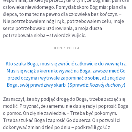
człowieka niewidomego. Pomyślał: skoro Bóg miał plan dla
ślepca, to ma też na pewno dla człowieka bez kończyn. −
Nie potrzebowałem nóg i rąk, potrzebowałem celu, moje
serce potrzebowało uzdrowienia, a moja dusza
potrzebowała nieba − stwierdził Vujicic.
DEON.PL POLECA
Kto szuka Boga, musi się zwrócić całkowicie do wewnątrz.
Musi się wciąż ukierunkowywać na Boga, zawsze mieć Go
przed oczyma i wytrwale zapominać o sobie, aż znajdzie
Boga, swój prawdziwy skarb. (Sprawdź:
Rozwój duchowy
)
Zaznaczył, że aby podjąć drogę do Boga, trzeba zacząć się
modlić. Przyznać, że samemu nie da się rady i poprosić Boga
o pomoc. On cię nie zawiedzie. − Trzeba być pokornym.
Trzeba szukać Boga i zaprosić Go do serca. On pozwoli ci
dokonywać zmian dzień po dniu − podkreślił gość z