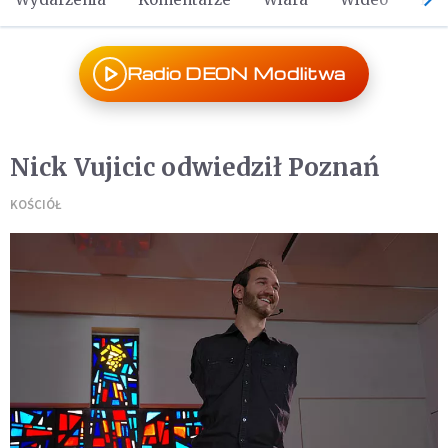
Radio DEON Modlitwa
Nick Vujicic odwiedził Poznań
KOŚCIÓŁ