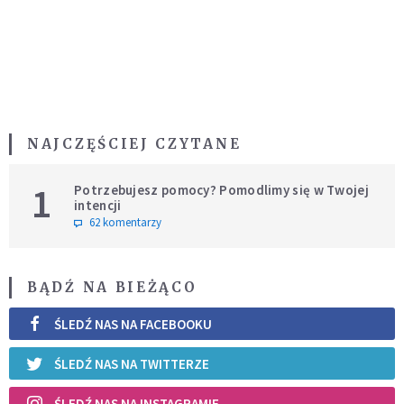
NAJCZĘŚCIEJ CZYTANE
1
Potrzebujesz pomocy? Pomodlimy się w Twojej
intencji
62 komentarzy
BĄDŹ NA BIEŻĄCO
ŚLEDŹ NAS NA FACEBOOKU
ŚLEDŹ NAS NA TWITTERZE
ŚLEDŹ NAS NA INSTAGRAMIE