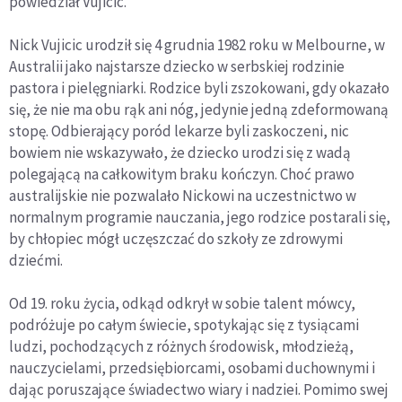
powiedział Vujicic.
Nick Vujicic urodził się 4 grudnia 1982 roku w Melbourne, w
Australii jako najstarsze dziecko w serbskiej rodzinie
pastora i pielęgniarki. Rodzice byli zszokowani, gdy okazało
się, że nie ma obu rąk ani nóg, jedynie jedną zdeformowaną
stopę. Odbierający poród lekarze byli zaskoczeni, nic
bowiem nie wskazywało, że dziecko urodzi się z wadą
polegającą na całkowitym braku kończyn. Choć prawo
australijskie nie pozwalało Nickowi na uczestnictwo w
normalnym programie nauczania, jego rodzice postarali się,
by chłopiec mógł uczęszczać do szkoły ze zdrowymi
dziećmi.
Od 19. roku życia, odkąd odkrył w sobie talent mówcy,
podróżuje po całym świecie, spotykając się z tysiącami
ludzi, pochodzących z różnych środowisk, młodzieżą,
nauczycielami, przedsiębiorcami, osobami duchownymi i
dając poruszające świadectwo wiary i nadziei. Pomimo swej