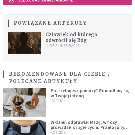
POWIĄZANE ARTYKUŁY
Człowiek od którego
odwrócił się Bóg
LUDZIE I INSPIRACJE
REKOMENDOWANE DLA CIEBIE /
POLECANE ARTYKUŁY
Potrzebujesz pomocy? Pomodlimy się
w Twojej intencji
KOŚCIÓŁ
W dzień odprawiał Mszę, w nocy
prowadził drugie życie. Przełożony
kazał mu opuścić zakon
KOŚCIÓŁ