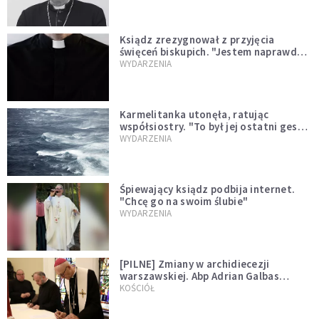
Ksiądz zrezygnował z przyjęcia
święceń biskupich. "Jestem naprawdę
niegodny"
WYDARZENIA
Karmelitanka utonęła, ratując
współsiostry. "To był jej ostatni gest
miłości"
WYDARZENIA
Śpiewający ksiądz podbija internet.
"Chcę go na swoim ślubie"
WYDARZENIA
[PILNE] Zmiany w archidiecezji
warszawskiej. Abp Adrian Galbas
wręczył dekrety nowym proboszczom
KOŚCIÓŁ