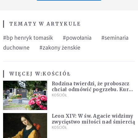
TEMATY W ARTYKULE
#bp henryk tomasik
#powołania
#seminaria
duchowne
#zakony żenskie
WIĘCEJ W:
KOŚCIÓŁ
Rodzina twierdzi, że proboszcz
chciał odmówić pogrzebu. Kuria
zapowiada wyjaśnienia
KOŚCIÓŁ
Leon XIV: W św. Agacie widzimy
zwycięstwo miłości nad śmiercią
KOŚCIÓŁ