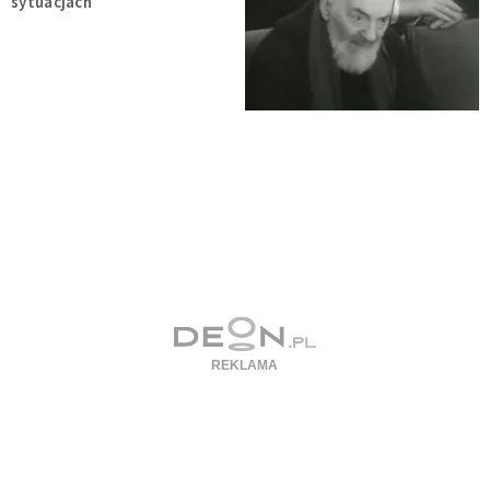
sytuacjach