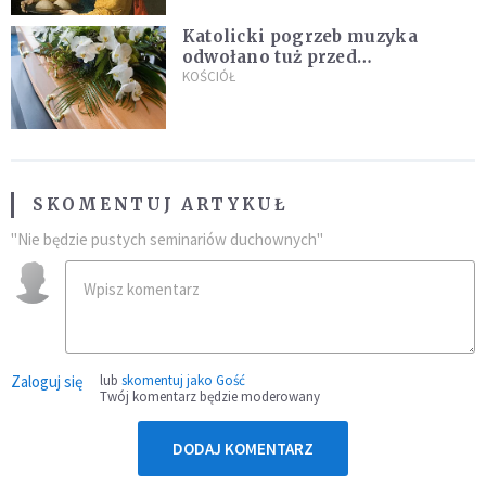
Katolicki pogrzeb muzyka
odwołano tuż przed
uroczystością. Powodem była
KOŚCIÓŁ
przynależność do masonerii
SKOMENTUJ ARTYKUŁ
"Nie będzie pustych seminariów duchownych"
Zaloguj się
lub
skomentuj jako Gość
Twój komentarz będzie moderowany
DODAJ KOMENTARZ