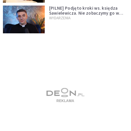
[PILNE] Podjęto kroki ws. księdza
Sawielewicza. Nie zobaczymy go w
mediach
WYDARZENIA