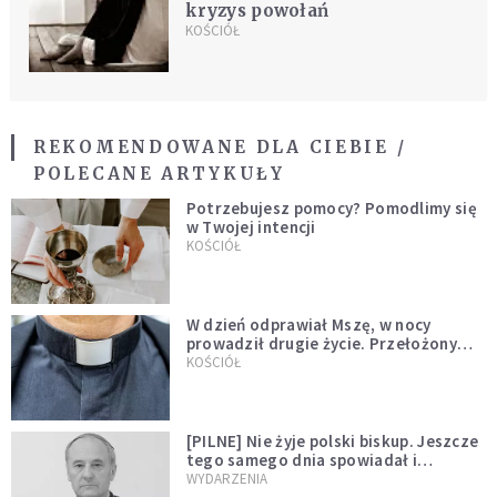
kryzys powołań
KOŚCIÓŁ
REKOMENDOWANE DLA CIEBIE /
POLECANE ARTYKUŁY
Potrzebujesz pomocy? Pomodlimy się
w Twojej intencji
KOŚCIÓŁ
W dzień odprawiał Mszę, w nocy
prowadził drugie życie. Przełożony
kazał mu opuścić zakon
KOŚCIÓŁ
[PILNE] Nie żyje polski biskup. Jeszcze
tego samego dnia spowiadał i
sprawował Mszę świętą
WYDARZENIA