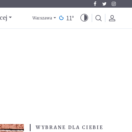
11
°
cej
Warszawa
WYBRANE DLA CIEBIE