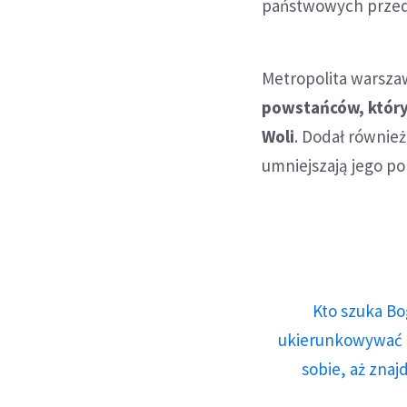
państwowych przed 
Metropolita warszaw
powstańców, który
Woli
. Dodał równie
umniejszają jego p
Kto szuka Bo
ukierunkowywać n
sobie, aż znaj