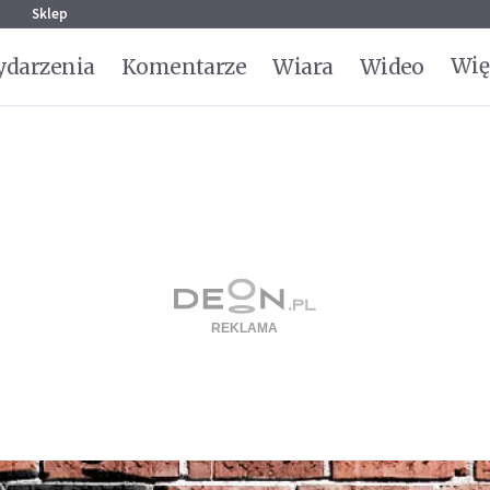
g
Sklep
Wię
darzenia
Komentarze
Wiara
Wideo