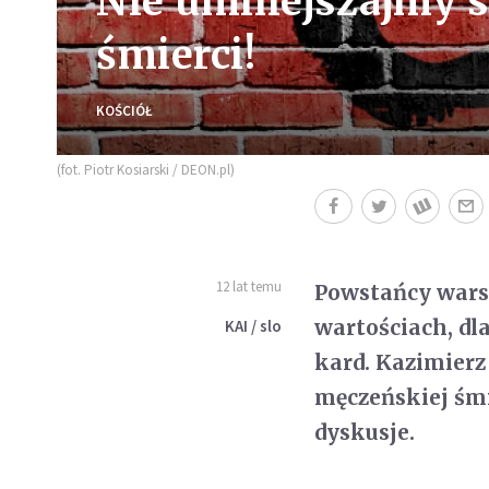
Nie umniejszajmy s
śmierci!
KOŚCIÓŁ
(fot. Piotr Kosiarski / DEON.pl)
12 lat temu
Powstańcy warsz
wartościach, dla
KAI / slo
kard. Kazimierz
męczeńskiej śmi
dyskusje.