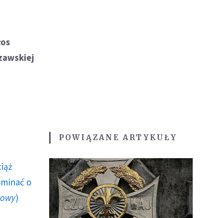
łos
zawskiej
a
POWIĄZANE ARTYKUŁY
ciąż
ominać o
howy
)