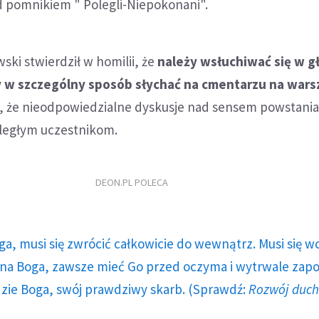
pomnikiem " Polegli-Niepokonani".
ski stwierdził w homilii, że
należy wsłuchiwać się w g
 w szczególny sposób słychać na cmentarzu na wars
ż, że nieodpowiedzialne dyskusje nad sensem powstani
oległym uczestnikom.
DEON.PL POLECA
ga, musi się zwrócić całkowicie do wewnątrz. Musi się w
a Boga, zawsze mieć Go przed oczyma i wytrwale zap
dzie Boga, swój prawdziwy skarb. (Sprawdź:
Rozwój duc