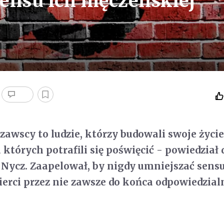
ensu ich męczeńskiej
awscy to ludzie, którzy budowali swoje życi
 których potrafili się poświęcić - powiedział 
 Nycz. Zaapelował, by nigdy umniejszać sensu
erci przez nie zawsze do końca odpowiedzial