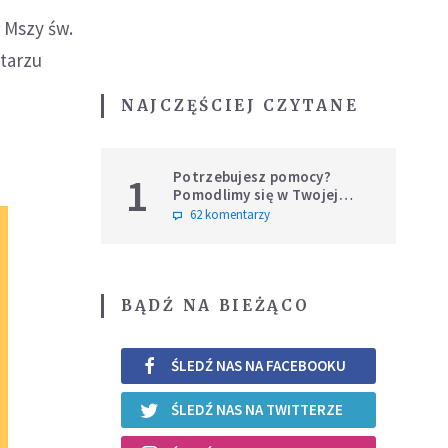
 Mszy św.
ntarzu
NAJCZĘŚCIEJ CZYTANE
Potrzebujesz pomocy?
1
Pomodlimy się w Twojej
intencji
62 komentarzy
BĄDŹ NA BIEŻĄCO
ŚLEDŹ NAS NA FACEBOOKU
ŚLEDŹ NAS NA TWITTERZE