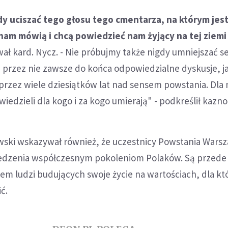
dy uciszać tego głosu tego cmentarza, na którym jes
nam mówią i chcą powiedzieć nam żyjący na tej ziemi
ał kard. Nycz. - Nie próbujmy także nigdy umniejszać s
 przez nie zawsze do końca odpowiedzialne dyskusje, ja
przez wiele dziesiątków lat nad sensem powstania. Dla 
wiedzieli dla kogo i za kogo umierają" - podkreślił kazno
wski wskazywał również, że uczestnicy Powstania Wars
iedzenia współczesnym pokoleniom Polaków. Są przede
em ludzi budujących swoje życie na wartościach, dla kt
ić.