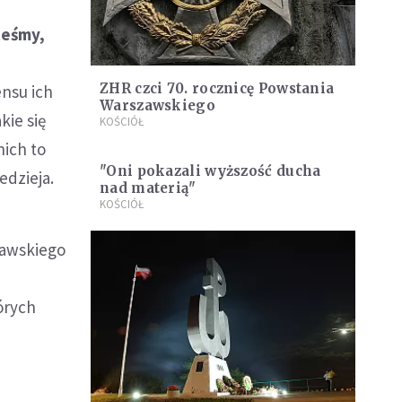
teśmy,
ZHR czci 70. rocznicę Powstania
ensu ich
Warszawskiego
kie się
KOŚCIÓŁ
nich to
"Oni pokazali wyższość ducha
edzieja.
nad materią"
KOŚCIÓŁ
zawskiego
órych