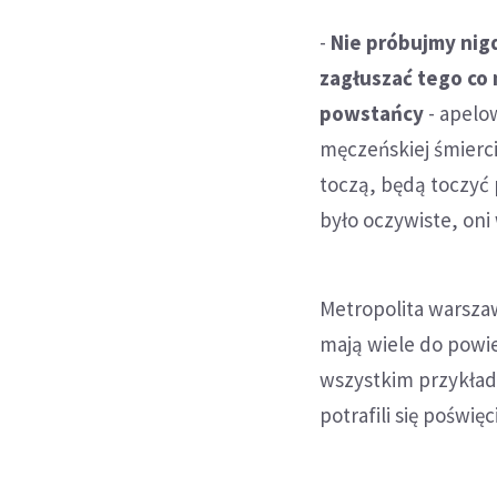
-
Nie próbujmy nig
zagłuszać tego co 
powstańcy
- apelow
męczeńskiej śmierci
toczą, będą toczyć 
było oczywiste, oni 
Metropolita warsza
mają wiele do pow
wszystkim przykład
potrafili się poświęc