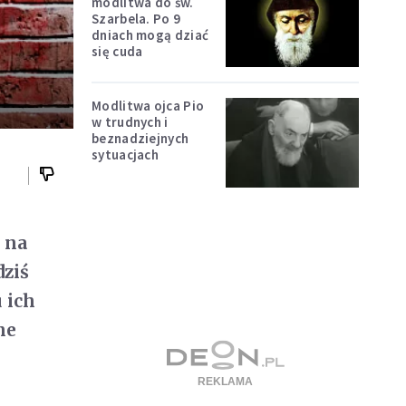
modlitwa do św.
Szarbela. Po 9
dniach mogą dziać
się cuda
Modlitwa ojca Pio
w trudnych i
beznadziejnych
sytuacjach
e na
dziś
 ich
ne