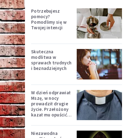
Potrzebujesz
pomocy?
Pomodlimy się w
Twojej intencji
Skuteczna
modlitwa w
sprawach trudnych
i beznadziejnych
W dzień odprawiał
Mszę, w nocy
prowadził drugie
życie. Przełożony
kazał mu opuścić
zakon
Niezawodna