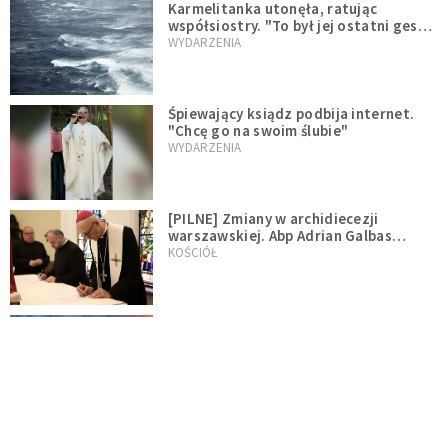
Karmelitanka utonęła, ratując
współsiostry. "To był jej ostatni gest
miłości"
WYDARZENIA
Śpiewający ksiądz podbija internet.
"Chcę go na swoim ślubie"
WYDARZENIA
[PILNE] Zmiany w archidiecezji
warszawskiej. Abp Adrian Galbas
wręczył dekrety nowym proboszczom
KOŚCIÓŁ
[PILNE] Podjęto kroki ws. księdza
Sawielewicza. Nie zobaczymy go w
mediach
WYDARZENIA