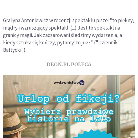
Grażyna Antoniewicz w recenzji spektaklu pisze: "to piękny,
mądry i wzruszający spektakl. (...) Jest to spektakl na
granicy magii. Jak zaczarowani śledzimy wydarzenia, a
kiedy sztuka się kończy, pytamy: to już?" ("Dziennik
Bałtycki").
DEON.PL POLECA