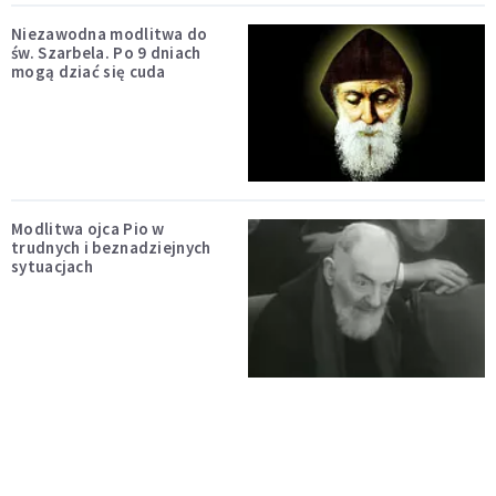
Niezawodna modlitwa do
św. Szarbela. Po 9 dniach
mogą dziać się cuda
Modlitwa ojca Pio w
trudnych i beznadziejnych
sytuacjach