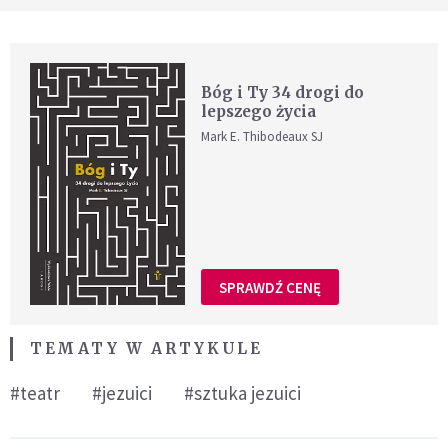
Bóg i Ty 34 drogi do
lepszego życia
Mark E. Thibodeaux SJ
SPRAWDŹ CENĘ
TEMATY W ARTYKULE
#teatr
#jezuici
#sztuka jezuici