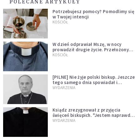
POLECANE ARTYKUŁY
Potrzebujesz pomocy? Pomodlimy się
w Twojej intencji
KOŚCIÓŁ
W dzień odprawiał Mszę, w nocy
prowadził drugie życie. Przełożony
kazał mu opuścić zakon
KOŚCIÓŁ
[PILNE] Nie żyje polski biskup. Jeszcze
tego samego dnia spowiadał i
sprawował Mszę świętą
WYDARZENIA
Ksiądz zrezygnował z przyjęcia
święceń biskupich. "Jestem naprawdę
niegodny"
WYDARZENIA