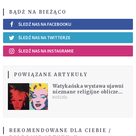
BĄDŹ NA BIEŻĄCO
ŚLEDŹ NAS NA FACEBOOKU
ŚLEDŹ NAS NA TWITTERZE
ŚLEDŹ NAS NA INSTAGRAMIE
POWIĄZANE ARTYKUŁY
Watykańska wystawa ujawni
nieznane religijne oblicze
wielkiego artysty
KOŚCIÓŁ
REKOMENDOWANE DLA CIEBIE /