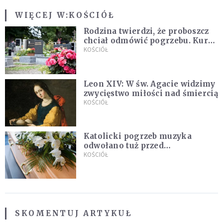
WIĘCEJ W:
KOŚCIÓŁ
Rodzina twierdzi, że proboszcz
chciał odmówić pogrzebu. Kuria
zapowiada wyjaśnienia
KOŚCIÓŁ
Leon XIV: W św. Agacie widzimy
zwycięstwo miłości nad śmiercią
KOŚCIÓŁ
Katolicki pogrzeb muzyka
odwołano tuż przed
uroczystością. Powodem była
KOŚCIÓŁ
przynależność do masonerii
SKOMENTUJ ARTYKUŁ