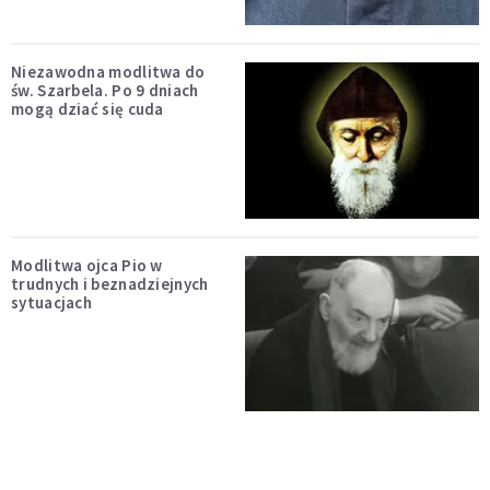
Niezawodna modlitwa do
św. Szarbela. Po 9 dniach
mogą dziać się cuda
Modlitwa ojca Pio w
trudnych i beznadziejnych
sytuacjach