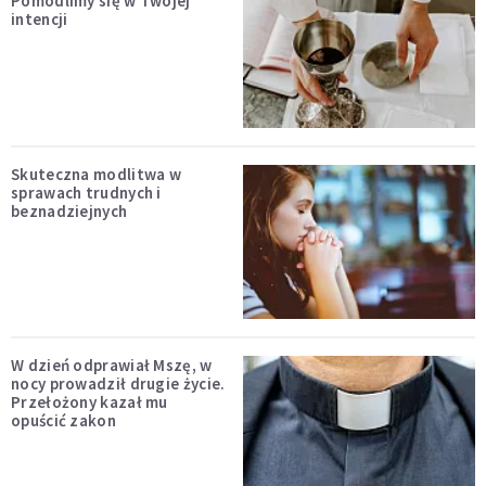
Pomodlimy się w Twojej
intencji
Skuteczna modlitwa w
sprawach trudnych i
beznadziejnych
W dzień odprawiał Mszę, w
nocy prowadził drugie życie.
Przełożony kazał mu
opuścić zakon