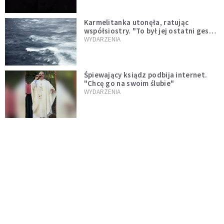
Karmelitanka utonęła, ratując
współsiostry. "To był jej ostatni gest
miłości"
WYDARZENIA
Śpiewający ksiądz podbija internet.
"Chcę go na swoim ślubie"
WYDARZENIA
[PILNE] Zmiany w archidiecezji
warszawskiej. Abp Adrian Galbas
wręczył dekrety nowym proboszczom
KOŚCIÓŁ
[PILNE] Podjęto kroki ws. księdza
Sawielewicza. Nie zobaczymy go w
mediach
WYDARZENIA