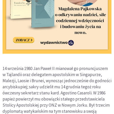
14 września 1980 Jan Paweł II mianował go pronuncjuszem
w Tajlandii oraz delegatem apostolskim w Singapurze,
Malezji, Laosie i Brunei, wynosząc jednocześnie do godności
arcybiskupiej; sakry udzielił mu 14 grudnia tegoż roku
ówczesny sekretarz stanu kard. Agostino Casaroli. W 1986
papież powierzył mu obowiązki stałego przedstawiciela
Stolicy Apostolskiej przy ONZ w Nowym Jorku. Był trzecim
dyplomatą watykańskim na tym stanowisku a swoją