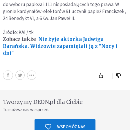
do wyboru papieża i 111 nieposiadających tego prawa. W
gronie kardynałów-elektorów 91 uczynił papież Franciszek,
24 Benedykt VI, a 6 św. Jan Paweł II.
Źródło: KAI / tk
Zobacz także
Nie żyje aktorka Jadwiga
Barańska. Widzowie zapamiętali ją z "Nocy i
dni"
Tworzymy DEON.pl dla Ciebie
Tu możesz nas wesprzeć.
WSPOMÓŻ NAS