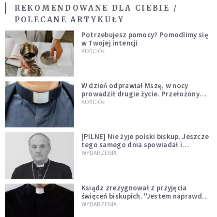
REKOMENDOWANE DLA CIEBIE /
POLECANE ARTYKUŁY
Potrzebujesz pomocy? Pomodlimy się
w Twojej intencji
KOŚCIÓŁ
W dzień odprawiał Mszę, w nocy
prowadził drugie życie. Przełożony
kazał mu opuścić zakon
KOŚCIÓŁ
[PILNE] Nie żyje polski biskup. Jeszcze
tego samego dnia spowiadał i
sprawował Mszę świętą
WYDARZENIA
Ksiądz zrezygnował z przyjęcia
święceń biskupich. "Jestem naprawdę
niegodny"
WYDARZENIA