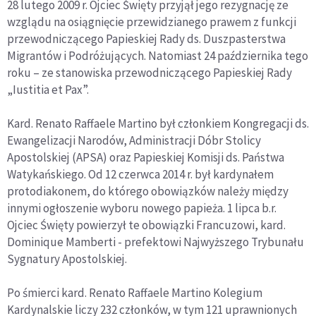
28 lutego 2009 r. Ojciec Święty przyjął jego rezygnację ze
wzglądu na osiągnięcie przewidzianego prawem z funkcji
przewodniczącego Papieskiej Rady ds. Duszpasterstwa
Migrantów i Podróżujących. Natomiast 24 października tego
roku – ze stanowiska przewodniczącego Papieskiej Rady
„Iustitia et Pax”.
Kard. Renato Raffaele Martino był członkiem Kongregacji ds.
Ewangelizacji Narodów, Administracji Dóbr Stolicy
Apostolskiej (APSA) oraz Papieskiej Komisji ds. Państwa
Watykańskiego. Od 12 czerwca 2014 r. był kardynałem
protodiakonem, do którego obowiązków należy między
innymi ogłoszenie wyboru nowego papieża. 1 lipca b.r.
Ojciec Święty powierzył te obowiązki Francuzowi, kard.
Dominique Mamberti - prefektowi Najwyższego Trybunału
Sygnatury Apostolskiej.
Po śmierci kard. Renato Raffaele Martino Kolegium
Kardynalskie liczy 232 członków, w tym 121 uprawnionych