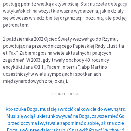
posługę pełnił z wielką aktywnością. Stał na czele delegacji
watykańskich na wszystkie ważne wydarzenia, jakie działy
się wówczas w siedzibie tej organizacji i poza nią, ale pod jej
patronatem.
1 października 2002 Ojciec Święty wezwał go do Rzymu,
powołując na przewodniczącego Papieskiej Rady „Iustitia
et Pax”. Zabierał głos na wiele aktualnych i palących
zagadnień. W 2003, gdy trwały obchody 40. rocznicy
encykliki Jana XXIII „Pacem in terris”, abp Martino
uczestniczył w wielu sympozjach i spotkaniach
międzynarodowych z tej okazji.
DEON.PL POLECA
Kto szuka Boga, musi się zwrócić całkowicie do wewnątrz.
Musi się wciąż ukierunkowywać na Boga, zawsze mieć Go
przed oczyma i wytrwale zapominać o sobie, aż znajdzie
Boga, swój prawdziwy skarb. (Sprawdź:
Rozwój duchowy
)