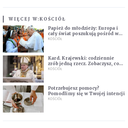
WIĘCEJ W:
KOŚCIÓŁ
Papież do młodzieży: Europa i
cały świat poszukują pośród was
nowych świętych
KOŚCIÓŁ
Kard. Krajewski: codziennie
zrób jedną rzecz. Zobaczysz, co
stanie się z twoim życiem
KOŚCIÓŁ
Potrzebujesz pomocy?
Pomodlimy się w Twojej intencji
KOŚCIÓŁ