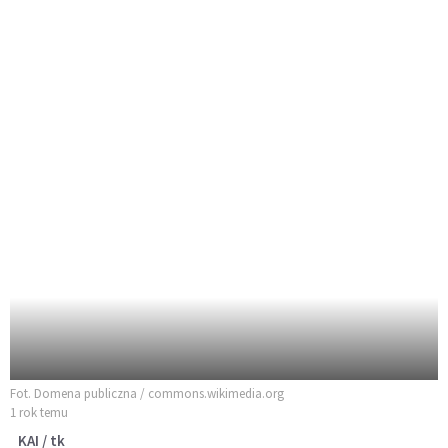
Fot. Domena publiczna / commons.wikimedia.org
1 rok temu
KAI / tk