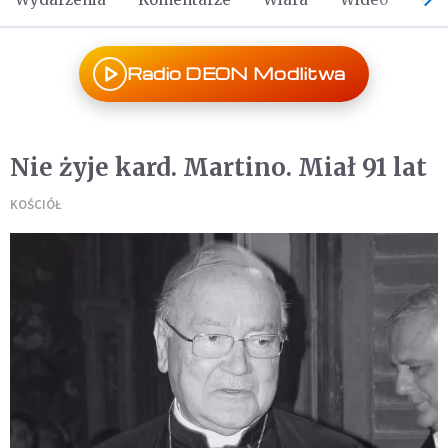
Radio DEON Modlitwa
Nie żyje kard. Martino. Miał 91 lat
KOŚCIÓŁ