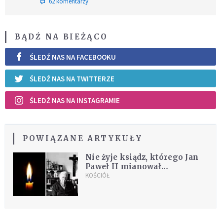
62 komentarzy
BĄDŹ NA BIEŻĄCO
ŚLEDŹ NAS NA FACEBOOKU
ŚLEDŹ NAS NA TWITTERZE
ŚLEDŹ NAS NA INSTAGRAMIE
POWIĄZANE ARTYKUŁY
Nie żyje ksiądz, którego Jan
Paweł II mianował
honorowym kapelanem. Miał
KOŚCIÓŁ
96 lat