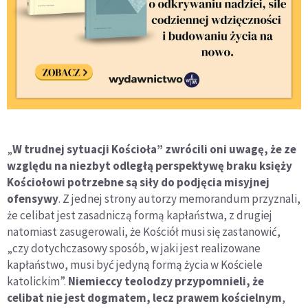
„
W trudnej sytuacji Kościoła” zwrócili oni uwagę, że ze
względu na niezbyt odległą perspektywę braku księży
Kościołowi potrzebne są siły do podjęcia misyjnej
ofensywy
. Z jednej strony autorzy memorandum przyznali,
że celibat jest zasadniczą formą kapłaństwa, z drugiej
natomiast zasugerowali, że Kościół musi się zastanowić,
„czy dotychczasowy sposób, w jaki jest realizowane
kapłaństwo, musi być jedyną formą życia w Kościele
katolickim”.
Niemieccy teolodzy przypomnieli, że
celibat nie jest dogmatem, lecz prawem kościelnym
,