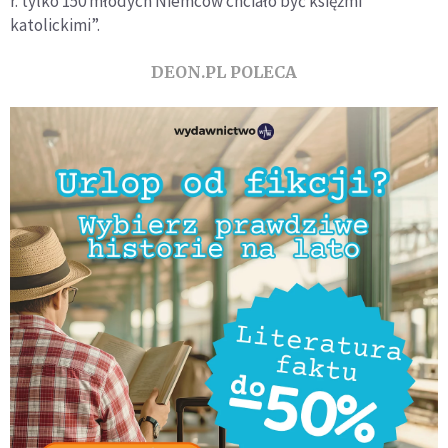
r. tylko 150 młodych Niemców chciało być księżmi
katolickimi”.
DEON.PL POLECA