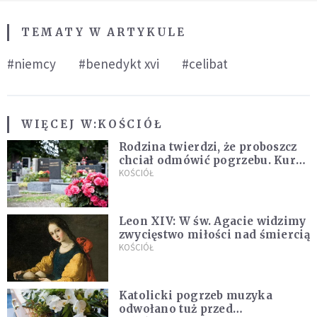
TEMATY W ARTYKULE
#niemcy
#benedykt xvi
#celibat
WIĘCEJ W:
KOŚCIÓŁ
Rodzina twierdzi, że proboszcz
chciał odmówić pogrzebu. Kuria
zapowiada wyjaśnienia
KOŚCIÓŁ
Leon XIV: W św. Agacie widzimy
zwycięstwo miłości nad śmiercią
KOŚCIÓŁ
Katolicki pogrzeb muzyka
odwołano tuż przed