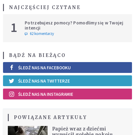
NAJCZĘŚCIEJ CZYTANE
1
Potrzebujesz pomocy? Pomodlimy się w Twojej
intencji
62 komentarzy
BĄDŹ NA BIEŻĄCO
ŚLEDŹ NAS NA FACEBOOKU
ŚLEDŹ NAS NA TWITTERZE
ŚLEDŹ NAS NA INSTAGRAMIE
POWIĄZANE ARTYKUŁY
Papież wraz z dziećmi
wypuścił gołębie pokoju