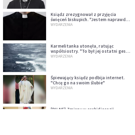
Ksiądz zrezygnował z przyjęcia
święceń biskupich. "Jestem naprawdę
niegodny"
WYDARZENIA
Karmelitanka utonęła, ratując
współsiostry. "To był jej ostatni gest
miłości"
WYDARZENIA
Śpiewający ksiądz podbija internet.
"Chcę go na swoim ślubie"
WYDARZENIA
[PILNE] Zmiany w archidiecezji
warszawskiej. Abp Adrian Galbas
wręczył dekrety nowym proboszczom
KOŚCIÓŁ