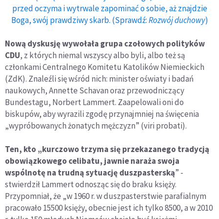
przed oczyma i wytrwale zapominać o sobie, aż znajdzie
Boga, swój prawdziwy skarb. (Sprawdź:
Rozwój duchowy
)
Nową dyskusję wywołała grupa czołowych polityków
CDU
, z których niemal wszyscy albo byli, albo też są
członkami Centralnego Komitetu Katolików Niemieckich
(ZdK). Znaleźli się wśród nich: minister oświaty i badań
naukowych, Annette Schavan oraz przewodniczący
Bundestagu, Norbert Lammert. Zaapelowali oni do
biskupów, aby wyrazili zgodę przynajmniej na święcenia
„wypróbowanych żonatych mężczyzn” (viri probati).
Ten, kto „kurczowo trzyma się przekazanego tradycją
obowiązkowego celibatu, jawnie naraża swoja
wspólnotę na trudną sytuację duszpasterską
” -
stwierdził Lammert odnosząc się do braku księży.
Przypomniał, że „w 1960 r. w duszpasterstwie parafialnym
pracowało 15500 księży, obecnie jest ich tylko 8500, a w 2010