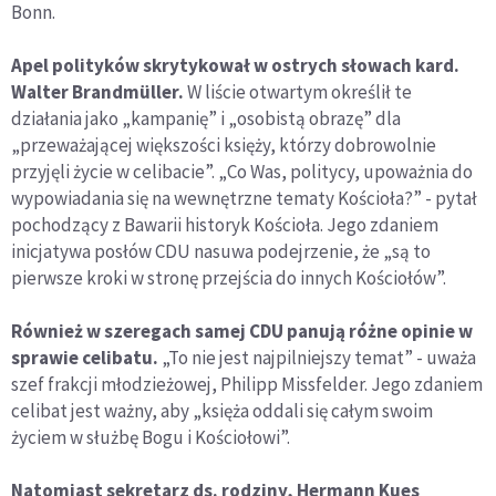
Bonn.
Apel polityków skrytykował w ostrych słowach kard.
Walter Brandmüller.
W liście otwartym określił te
działania jako „kampanię” i „osobistą obrazę” dla
„przeważającej większości księży, którzy dobrowolnie
przyjęli życie w celibacie”. „Co Was, politycy, upoważnia do
wypowiadania się na wewnętrzne tematy Kościoła?” - pytał
pochodzący z Bawarii historyk Kościoła. Jego zdaniem
inicjatywa posłów CDU nasuwa podejrzenie, że „są to
pierwsze kroki w stronę przejścia do innych Kościołów”.
Również w szeregach samej CDU panują różne opinie w
sprawie celibatu.
„To nie jest najpilniejszy temat” - uważa
szef frakcji młodzieżowej, Philipp Missfelder. Jego zdaniem
celibat jest ważny, aby „księża oddali się całym swoim
życiem w służbę Bogu i Kościołowi”.
Natomiast sekretarz ds. rodziny, Hermann Kues