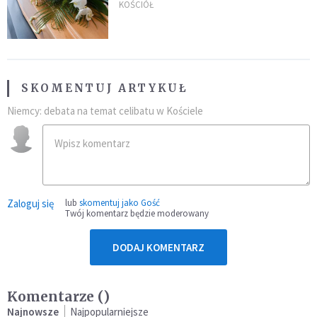
uroczystością. Powodem była
KOŚCIÓŁ
przynależność do masonerii
SKOMENTUJ ARTYKUŁ
Niemcy: debata na temat celibatu w Kościele
Zaloguj się
lub
skomentuj jako Gość
Twój komentarz będzie moderowany
DODAJ KOMENTARZ
Komentarze (
)
Najnowsze
Najpopularniejsze