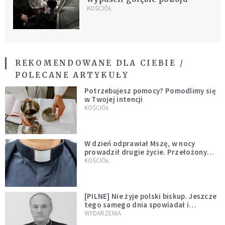
KOŚCIÓŁ
REKOMENDOWANE DLA CIEBIE /
POLECANE ARTYKUŁY
Potrzebujesz pomocy? Pomodlimy się
w Twojej intencji
KOŚCIÓŁ
W dzień odprawiał Mszę, w nocy
prowadził drugie życie. Przełożony
kazał mu opuścić zakon
KOŚCIÓŁ
[PILNE] Nie żyje polski biskup. Jeszcze
tego samego dnia spowiadał i
sprawował Mszę świętą
WYDARZENIA