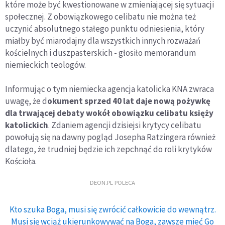
które może być kwestionowane w zmieniającej się sytuacji
społecznej. Z obowiązkowego celibatu nie można też
uczynić absolutnego stałego punktu odniesienia, który
miałby być miarodajny dla wszystkich innych rozważań
kościelnych i duszpasterskich - głosiło memorandum
niemieckich teologów.
Informując o tym niemiecka agencja katolicka KNA zwraca
uwagę, że d
okument sprzed 40 lat daje nową pożywkę
dla trwającej debaty wokół obowiązku celibatu księży
katolickich
. Zdaniem agencji dzisiejsi krytycy celibatu
powołują się na dawny pogląd Josepha Ratzingera również
dlatego, że trudniej będzie ich zepchnąć do roli krytyków
Kościoła.
DEON.PL POLECA
Kto szuka Boga, musi się zwrócić całkowicie do wewnątrz.
Musi się wciąż ukierunkowywać na Boga, zawsze mieć Go