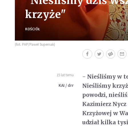
"Nieśliśmy dziś ws
krzyże"
KOŚCIÓŁ
(fot. PAP/Paweł Supernak)
15 lat temu
- Nieśliśmy w t
Nieśliśmy krzyż
KAI / drr
powodzi, nieśli
Kazimierz Nycz
Krzyżowej w War
udział kilka ty