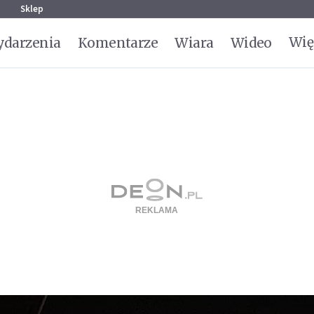
g
Sklep
Wię
darzenia
Komentarze
Wiara
Wideo