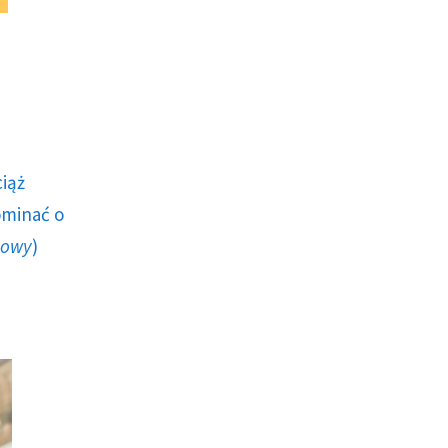
ciąż
ominać o
howy
)