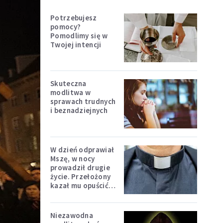
Potrzebujesz
pomocy?
Pomodlimy się w
Twojej intencji
Skuteczna
modlitwa w
sprawach trudnych
i beznadziejnych
W dzień odprawiał
Mszę, w nocy
prowadził drugie
życie. Przełożony
kazał mu opuścić
zakon
Niezawodna