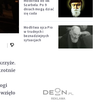
modlitwa do św.
Szarbela. Po 9
dniach mogą dziać
się cuda
Modlitwa ojca Pio
w trudnych i
beznadziejnych
sytuacjach
krzyże.
krotnie
ogi
 wzięło