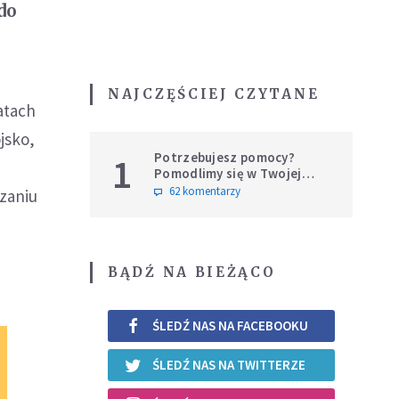
do
NAJCZĘŚCIEJ CZYTANE
atach
jsko,
Potrzebujesz pomocy?
1
Pomodlimy się w Twojej
intencji
62 komentarzy
czaniu
BĄDŹ NA BIEŻĄCO
ŚLEDŹ NAS NA FACEBOOKU
ŚLEDŹ NAS NA TWITTERZE