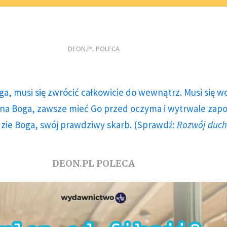
DEON.PL POLECA
ga, musi się zwrócić całkowicie do wewnątrz. Musi się w
a Boga, zawsze mieć Go przed oczyma i wytrwale zap
dzie Boga, swój prawdziwy skarb. (Sprawdź:
Rozwój duc
DEON.PL POLECA