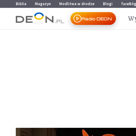
Przejdź do menu głównego
Przejdź do treści
Biblia
Magazyn
Modlitwa w drodze
Blogi
faceBó
Wy
Radio DEON