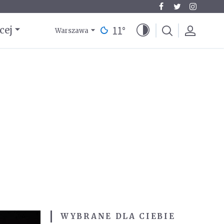
11
°
cej
Warszawa
WYBRANE DLA CIEBIE