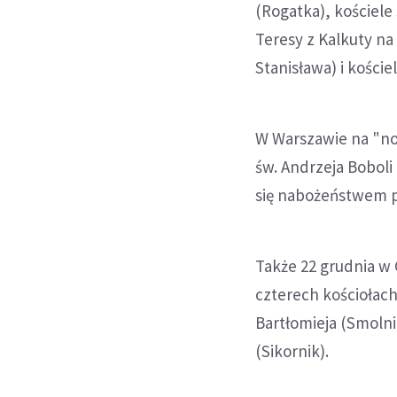
(Rogatka), kościele 
Teresy z Kalkuty na
Stanisława) i koście
W Warszawie na "noc
św. Andrzeja Boboli
się nabożeństwem p
Także 22 grudnia w 
czterech kościołach.
Bartłomieja (Smoln
(Sikornik).