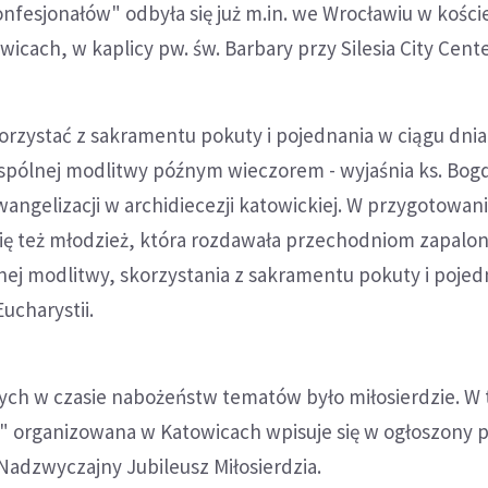
esjonałów" odbyła się już m.in. we Wrocławiu w koście
icach, w kaplicy pw. św. Barbary przy Silesia City Cente
orzystać z sakramentu pokuty i pojednania w ciągu dnia
spólnej modlitwy późnym wieczorem - wyjaśnia ks. Bog
ngelizacji w archidiecezji katowickiej. W przygotowan
ię też młodzież, która rozdawała przechodniom zapalon
ej modlitwy, skorzystania z sakramentu pokuty i pojed
ucharystii.
ch w czasie nabożeństw tematów było miłosierdzie. W 
" organizowana w Katowicach wpisuje się w ogłoszony 
Nadzwyczajny Jubileusz Miłosierdzia.