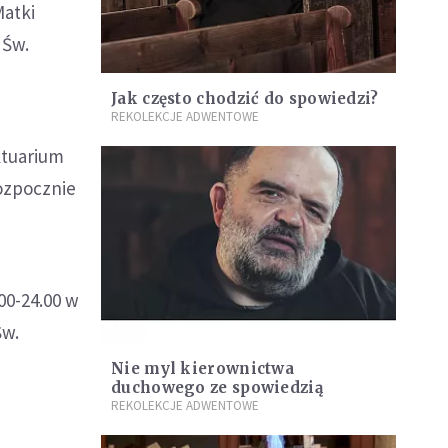
Matki
 Św.
Jak często chodzić do spowiedzi?
REKOLEKCJE ADWENTOWE
ktuarium
rozpocznie
00-24.00 w
Św.
a
Nie myl kierownictwa
duchowego ze spowiedzią
REKOLEKCJE ADWENTOWE