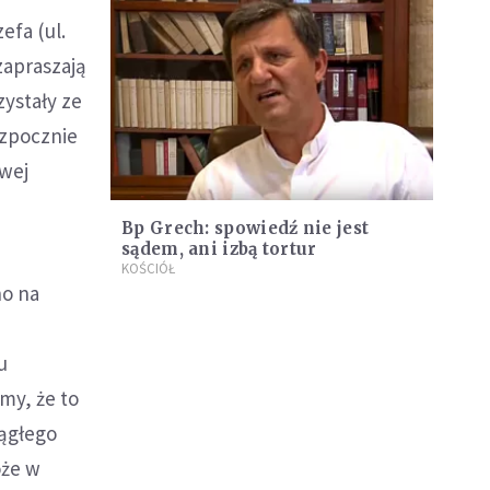
efa (ul.
zapraszają
ystały ze
ozpocznie
owej
Bp Grech: spowiedź nie jest
sądem, ani izbą tortur
KOŚCIÓŁ
no na
u
amy, że to
iągłego
oże w