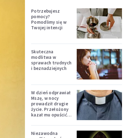
Potrzebujesz
pomocy?
Pomodlimy się w
Twojej intencji
Skuteczna
modlitwa w
sprawach trudnych
i beznadziejnych
W dzień odprawiał
Mszę, w nocy
prowadził drugie
życie. Przełożony
kazał mu opuścić
zakon
Niezawodna