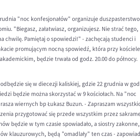
grudnia "noc konfesjonałów" organizuje duszpasterstwo
iu. "Biegasz, załatwiasz, organizujesz. Nie strać tego,
a chwilę. Pamiętaj o spowiedzi!" - zachęcają studenci i
akacie promującym nocną spowiedź, która przy kościele
akademickim, będzie trwała od godz. 20.00 do północy.
dbędzie się w diecezji kaliskiej, gdzie 22 grudnia w godz
iedzi będzie można skorzystać w 9 kościołach. Na "noc
rasza wiernych bp Łukasz Buzun. - Zapraszam wszystki
zenia przygotować się przede wszystkim przez sakram
nów będzie w tym czasie spowiadało, a siostry zakonne,
nów klauzurowych, będą "omadlały" ten czas - zapowiad