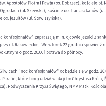
św. Apostołów Piotra i Pawła (os. Dobrzec), kościele bł. 
 Ogrodach (ul. Szewska), kościele oo. franciszkanów (ul.
le oo. jezuitów (ul. Stawiszyńska).
 konfesjonałów" zapraszają m.in. ojcowie jezuici z san
 przy ul. Rakowieckiej. We wtorek 22 grudnia spowiedź 
okutnym o godz. 20.00 i potrwa do północy.
Gliwicach "noc konfesjonałów" odbędzie się w godz. 20.
 Parafie, które biorą udział w akcji to: Chrystusa Króla, 
ica), Podwyższenia Krzyża Świętego, NMP Matki Kościoł