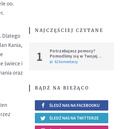
le oo.
r.
NAJCZĘŚCIEJ CZYTANE
. Dlatego
dan Kania,
Potrzebujesz pomocy?
1
ie
Pomodlimy się w Twojej
intencji
62 komentarzy
e świece i
nania oraz
BĄDŹ NA BIEŻĄCO
ten
ŚLEDŹ NAS NA FACEBOOKU
przez
ŚLEDŹ NAS NA TWITTERZE