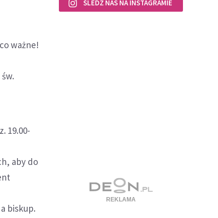
ŚLEDŹ NAS NA INSTAGRAMIE
 co ważne!
 św.
. 19.00-
ch, aby do
ent
a biskup.