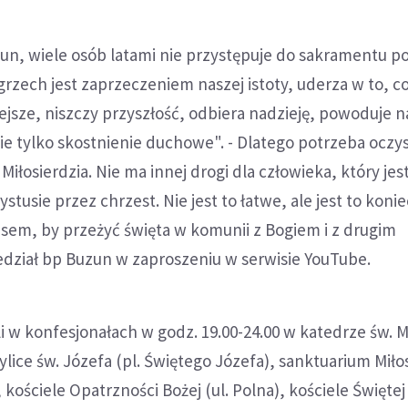
un, wiele osób latami nie przystępuje do sakramentu po
grzech jest zaprzeczeniem naszej istoty, uderza w to, co
ejsze, niszczy przyszłość, odbiera nadzieję, powoduje 
ie tylko skostnienie duchowe". - Dlatego potrzeba oczy
iłosierdzia. Nie ma innej drogi dla człowieka, który jes
tusie przez chrzest. Nie jest to łatwe, ale jest to koni
usem, by przeżyć święta w komunii z Bogiem i z drugim
edział bp Buzun w zaproszeniu w serwisie YouTube.
i w konfesjonałach w godz. 19.00-24.00 w katedrze św. M
ylice św. Józefa (pl. Świętego Józefa), sanktuarium Miło
 kościele Opatrzności Bożej (ul. Polna), kościele Święte