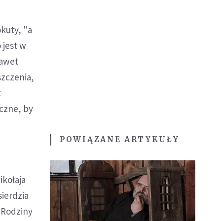
kuty, "a
 jest w
nawet
szczenia,
t
eczne, by
POWIĄZANE ARTYKUŁY
ikołaja
sierdzia
j Rodziny