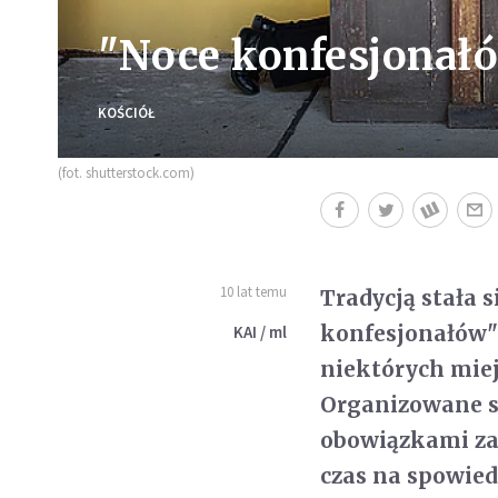
"Noce konfesjonałó
KOŚCIÓŁ
(fot. shutterstock.com)
10 lat temu
Tradycją stała 
konfesjonałów" 
KAI / ml
niektórych miej
Organizowane są
obowiązkami za
czas na spowied