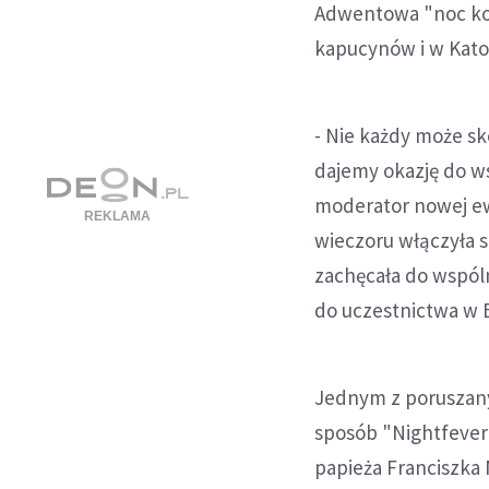
Adwentowa "noc konf
kapucynów i w Katow
- Nie każdy może sk
dajemy okazję do w
moderator nowej ewa
wieczoru włączyła s
zachęcała do wspóln
do uczestnictwa w E
Jednym z poruszany
sposób "Nightfever
papieża Franciszka 