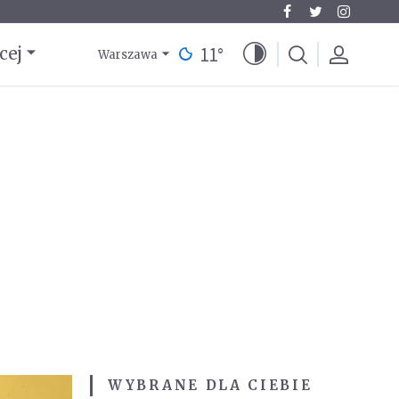
11
°
cej
Warszawa
WYBRANE DLA CIEBIE