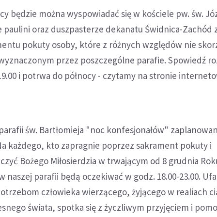
cy będzie można wyspowiadać się w kościele pw. św. Józ
ie paulini oraz duszpasterze dekanatu Świdnica-Zachód 
mentu pokuty osoby, które z różnych względów nie skorz
 wyznaczonym przez poszczególne parafie. Spowiedź r
 19.00 i potrwa do północy - czytamy na stronie internet
parafii św. Bartłomieja "noc konfesjonałów" zaplanowa
 Na każdego, kto zapragnie poprzez sakrament pokuty i
czyć Bożego Miłosierdzia w trwającym od 8 grudnia Rok
 w naszej parafii będą oczekiwać w godz. 18.00-23.00. Uf
potrzebom człowieka wierzącego, żyjącego w realiach c
snego świata, spotka się z życzliwym przyjęciem i pom