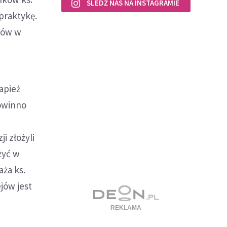
ŚLEDŹ NAS NA INSTAGRAMIE
praktykę.
tów w
apież
powinno
i złożyli
żyć w
aża ks.
jów jest