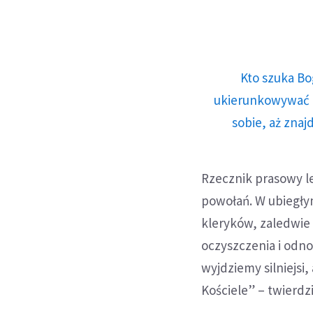
Kto szuka Bo
ukierunkowywać n
sobie, aż znaj
Rzecznik prasowy l
powołań. W ubiegły
kleryków, zaledwie
oczyszczenia i odno
wyjdziemy silniejsi
Kościele” – twierdz