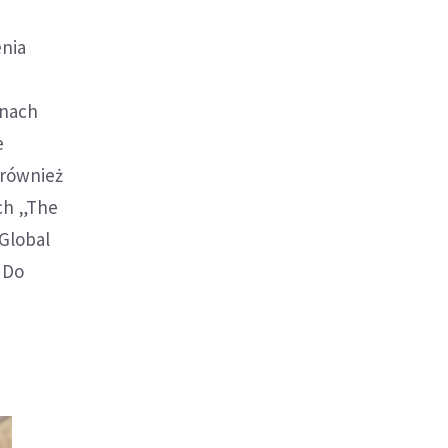
enia
anach
e
 również
ch „The
 Global
 Do