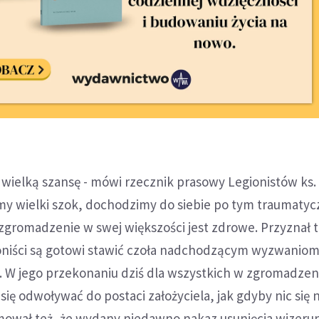
 wielką szansę - mówi rzecznik prasowy Legionistów ks.
iśmy wielki szok, dochodzimy do siebie po tym traumaty
zgromadzenie w swej większości jest zdrowe. Przyznał 
gioniści są gotowi stawić czoła nadchodzącym wyzwanio
ta. W jego przekonaniu dziś dla wszystkich w zgromadzeni
się odwoływać do postaci założyciela, jak gdyby nic się 
mował też, że wydany niedawno nakaz usunięcia wizeru