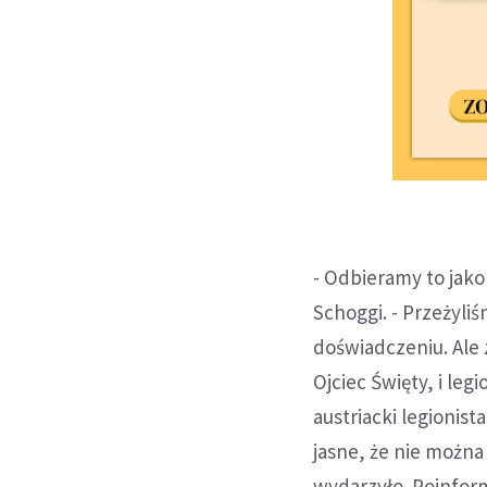
- Odbieramy to jako
Schoggi. - Przeżyl
doświadczeniu. Ale 
Ojciec Święty, i le
austriacki legionis
jasne, że nie można 
wydarzyło. Poinfor