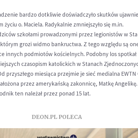
dzenie bardzo dotkliwie doświadczyło skutków ujawni
życiu o. Maciela. Radykalnie zmniejszyło się m.in.
dziców szkołami prowadzonymi przez legionistów w St
którym grozi widmo bankructwa. Z tego względu są on
e innych podmiotów kościelnych. Podobny los spotkał
niejszych czasopism katolickich w Stanach Zjednoczony
 Od przyszłego miesiąca przejmie je sieć medialna EWTN
założona przez amerykańską zakonnicę, Matkę Angelikę.
dnik ten należał przez ponad 15 lat.
DEON.PL POLECA