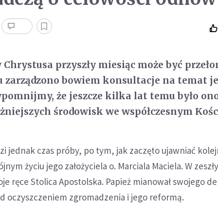
 Chrystusa przyszły miesiąc może być przeł
 zarządzono bowiem konsultacje na temat j
zypomnijmy, że jeszcze kilka lat temu było on
żniejszych środowisk we współczesnym Kości
zi jednak czas próby, po tym, jak zaczęto ujawniać kolej
nym życiu jego założyciela o. Marciala Maciela. W zesz
je ręce Stolica Apostolska. Papież mianował swojego de
d oczyszczeniem zgromadzenia i jego reformą.