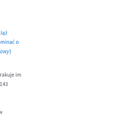
ciąż
ominać o
howy
)
rakuje im
 143
 w