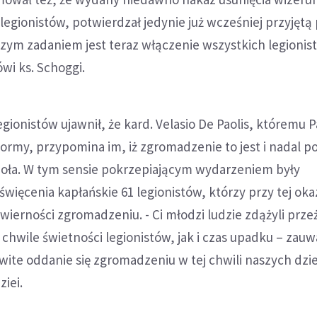
egionistów, potwierdzał jedynie już wcześniej przyjętą 
zym zadaniem jest teraz włączenie wszystkich legionis
wi ks. Schoggi.
gionistów ujawnił, że kard. Velasio De Paolis, któremu P
formy, przypomina im, iż zgromadzenie to jest i nadal 
ioła. W tym sensie pokrzepiającym wydarzeniem były
ięcenia kapłańskie 61 legionistów, którzy przy tej okazj
 wierności zgromadzeniu. - Ci młodzi ludzie zdążyli prze
 chwile świetności legionistów, jak i czas upadku – zauw
owite oddanie się zgromadzeniu w tej chwili naszych dzie
iei.