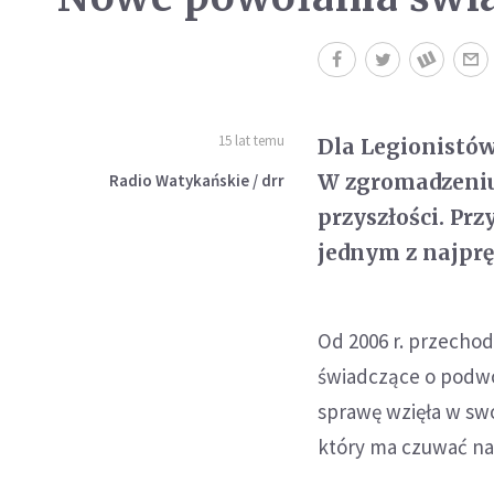
15 lat temu
Dla Legionistów
W zgromadzeniu
Radio Watykańskie / drr
przyszłości. Pr
jednym z najprę
Od 2006 r. przechod
świadczące o podwój
sprawę wzięła w swo
który ma czuwać na