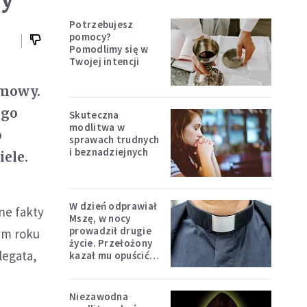
Potrzebujesz
pomocy?
Pomodlimy się w
Twojej intencji
omowy.
ego
Skuteczna
modlitwa w
o
sprawach trudnych
i beznadziejnych
ele.
W dzień odprawiał
ne fakty
Mszę, w nocy
prowadził drugie
łym roku
życie. Przełożony
legata,
kazał mu opuścić
zakon
Niezawodna