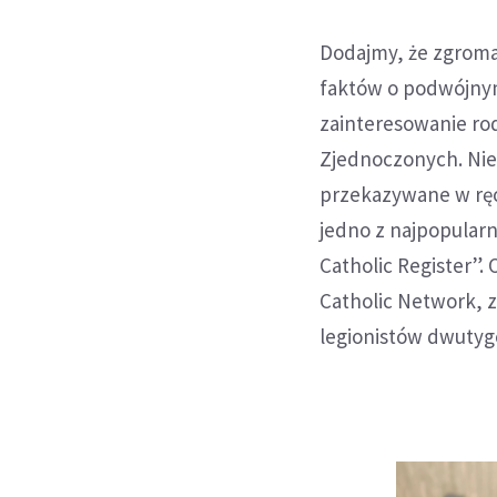
Dodajmy, że zgroma
faktów o podwójnym 
zainteresowanie ro
Zjednoczonych. Nie
przekazywane w ręc
jedno z najpopular
Catholic Register”.
Catholic Network, 
legionistów dwutygo