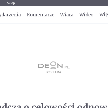
g
Sklep
Wię
darzenia
Komentarze
Wiara
Wideo
dczą o celowości odno