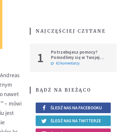
NAJCZĘŚCIEJ CZYTANE
Potrzebujesz pomocy?
1
Pomodlimy się w Twojej
intencji
62 komentarzy
 Andreas
cznym
BĄDŹ NA BIEŻĄCO
to nawet
m” – mówi
ŚLEDŹ NAS NA FACEBOOKU
u jest
ŚLEDŹ NAS NA TWITTERZE
nie
nków ks.