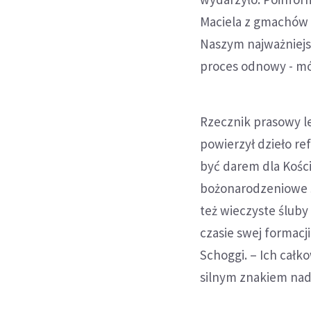
Maciela z gmachów l
Naszym najważniejs
proces odnowy - mó
Rzecznik prasowy le
powierzył dzieło re
być darem dla Kośc
bożonarodzeniowe św
też wieczyste śluby
czasie swej formacji
Schoggi. – Ich całk
silnym znakiem nadz