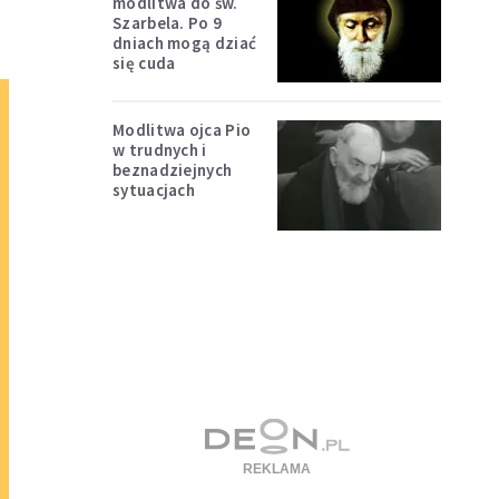
modlitwa do św.
Szarbela. Po 9
dniach mogą dziać
się cuda
Modlitwa ojca Pio
w trudnych i
beznadziejnych
sytuacjach