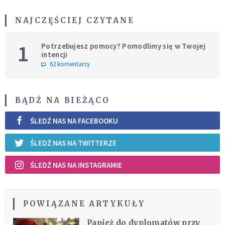
NAJCZĘŚCIEJ CZYTANE
1
Potrzebujesz pomocy? Pomodlimy się w Twojej
intencji
62 komentarzy
BĄDŹ NA BIEŻĄCO
ŚLEDŹ NAS NA FACEBOOKU
ŚLEDŹ NAS NA TWITTERZE
ŚLEDŹ NAS NA INSTAGRAMIE
POWIĄZANE ARTYKUŁY
Papież do dyplomatów przy