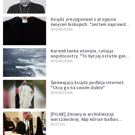
Ksiądz zrezygnował z przyjęcia
święceń biskupich. "Jestem naprawdę
niegodny"
WYDARZENIA
Karmelitanka utonęła, ratując
współsiostry. "To był jej ostatni gest
miłości"
WYDARZENIA
Śpiewający ksiądz podbija internet.
"Chcę go na swoim ślubie"
WYDARZENIA
[PILNE] Zmiany w archidiecezji
warszawskiej. Abp Adrian Galbas
wręczył dekrety nowym proboszczom
KOŚCIÓŁ