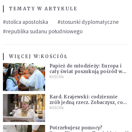
TEMATY W ARTYKULE
#stolica apostolska
#stosunki dyplomatyczne
#republika sudanu południowego
WIĘCEJ W:
KOŚCIÓŁ
Papież do młodzieży: Europa i
cały świat poszukują pośród was
nowych świętych
KOŚCIÓŁ
Kard. Krajewski: codziennie
zrób jedną rzecz. Zobaczysz, co
stanie się z twoim życiem
KOŚCIÓŁ
Potrzebujesz pomocy?