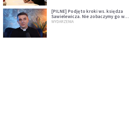
[PILNE] Podjęto kroki ws. księdza
Sawielewicza. Nie zobaczymy go w
mediach
WYDARZENIA