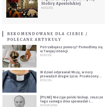
Stolicy Apostolskiej
KOŚCIÓŁ
REKOMENDOWANE DLA CIEBIE /
POLECANE ARTYKUŁY
Potrzebujesz pomocy? Pomodlimy się
w Twojej intencji
KOŚCIÓŁ
W dzień odprawiał Mszę, w nocy
prowadził drugie życie. Przełożony
kazał mu opuścić zakon
KOŚCIÓŁ
[PILNE] Nie żyje polski biskup. Jeszcze
tego samego dnia spowiadał i
sprawował Mszę świętą
WYDARZENIA