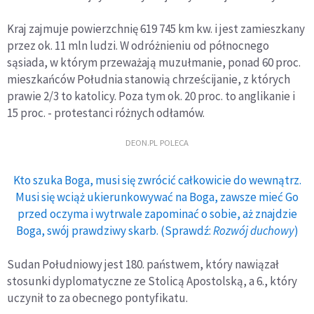
Kraj zajmuje powierzchnię 619 745 km kw. i jest zamieszkany
przez ok. 11 mln ludzi. W odróżnieniu od północnego
sąsiada, w którym przeważają muzułmanie, ponad 60 proc.
mieszkańców Południa stanowią chrześcijanie, z których
prawie 2/3 to katolicy. Poza tym ok. 20 proc. to anglikanie i
15 proc. - protestanci różnych odłamów.
DEON.PL POLECA
Kto szuka Boga, musi się zwrócić całkowicie do wewnątrz.
Musi się wciąż ukierunkowywać na Boga, zawsze mieć Go
przed oczyma i wytrwale zapominać o sobie, aż znajdzie
Boga, swój prawdziwy skarb. (Sprawdź:
Rozwój duchowy
)
Sudan Południowy jest 180. państwem, który nawiązał
stosunki dyplomatyczne ze Stolicą Apostolską, a 6., który
uczynił to za obecnego pontyfikatu.