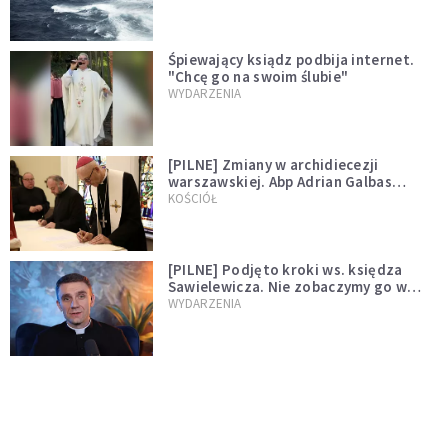
Śpiewający ksiądz podbija internet.
"Chcę go na swoim ślubie"
WYDARZENIA
[PILNE] Zmiany w archidiecezji
warszawskiej. Abp Adrian Galbas
wręczył dekrety nowym proboszczom
KOŚCIÓŁ
[PILNE] Podjęto kroki ws. księdza
Sawielewicza. Nie zobaczymy go w
mediach
WYDARZENIA