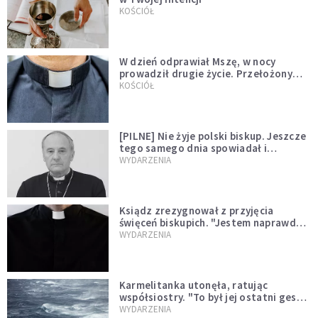
KOŚCIÓŁ
W dzień odprawiał Mszę, w nocy
prowadził drugie życie. Przełożony
kazał mu opuścić zakon
KOŚCIÓŁ
[PILNE] Nie żyje polski biskup. Jeszcze
tego samego dnia spowiadał i
sprawował Mszę świętą
WYDARZENIA
Ksiądz zrezygnował z przyjęcia
święceń biskupich. "Jestem naprawdę
niegodny"
WYDARZENIA
Karmelitanka utonęła, ratując
współsiostry. "To był jej ostatni gest
miłości"
WYDARZENIA