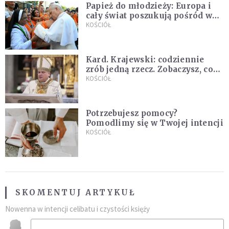
Papież do młodzieży: Europa i
cały świat poszukują pośród was
nowych świętych
KOŚCIÓŁ
Kard. Krajewski: codziennie
zrób jedną rzecz. Zobaczysz, co
stanie się z twoim życiem
KOŚCIÓŁ
Potrzebujesz pomocy?
Pomodlimy się w Twojej intencji
KOŚCIÓŁ
SKOMENTUJ ARTYKUŁ
Nowenna w intencji celibatu i czystości księży