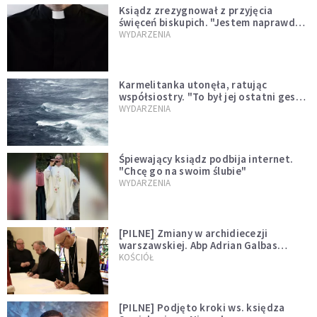
Ksiądz zrezygnował z przyjęcia
święceń biskupich. "Jestem naprawdę
niegodny"
WYDARZENIA
Karmelitanka utonęła, ratując
współsiostry. "To był jej ostatni gest
miłości"
WYDARZENIA
Śpiewający ksiądz podbija internet.
"Chcę go na swoim ślubie"
WYDARZENIA
[PILNE] Zmiany w archidiecezji
warszawskiej. Abp Adrian Galbas
wręczył dekrety nowym proboszczom
KOŚCIÓŁ
[PILNE] Podjęto kroki ws. księdza