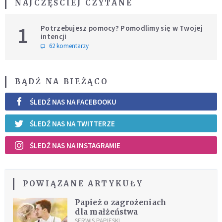
NAJCZĘŚCIEJ CZYTANE
1
Potrzebujesz pomocy? Pomodlimy się w Twojej
intencji
62 komentarzy
BĄDŹ NA BIEŻĄCO
ŚLEDŹ NAS NA FACEBOOKU
ŚLEDŹ NAS NA TWITTERZE
ŚLEDŹ NAS NA INSTAGRAMIE
POWIĄZANE ARTYKUŁY
Papież o zagrożeniach
dla małżeństwa
SERWIS PAPIESKI