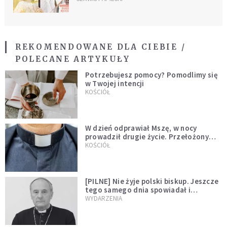
REKOMENDOWANE DLA CIEBIE /
POLECANE ARTYKUŁY
Potrzebujesz pomocy? Pomodlimy się
w Twojej intencji
KOŚCIÓŁ
W dzień odprawiał Mszę, w nocy
prowadził drugie życie. Przełożony
kazał mu opuścić zakon
KOŚCIÓŁ
[PILNE] Nie żyje polski biskup. Jeszcze
tego samego dnia spowiadał i
sprawował Mszę świętą
WYDARZENIA