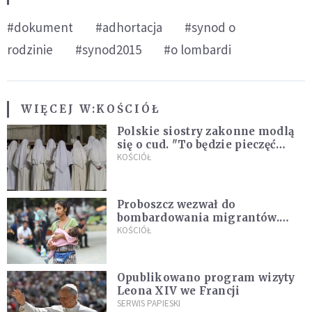
#dokument
#adhortacja
#synod o
rodzinie
#synod2015
#o lombardi
WIĘCEJ W:
KOŚCIÓŁ
Polskie siostry zakonne modlą
się o cud. "To będzie pieczęć
Pana Boga dla naszej wiary"
KOŚCIÓŁ
Proboszcz wezwał do
bombardowania migrantów.
"Masowy ogień przeciwko
KOŚCIÓŁ
najeźdźcom!"
Opublikowano program wizyty
Leona XIV we Francji
SERWIS PAPIESKI