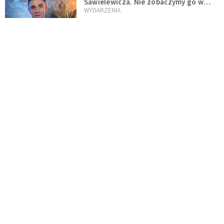
Sawielewicza. Nie zobaczymy go w
mediach
WYDARZENIA