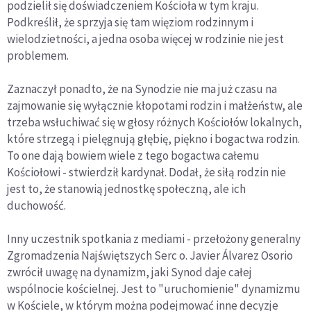
podzielił się doświadczeniem Kościoła w tym kraju.
Podkreślił, że sprzyja się tam więziom rodzinnym i
wielodzietności, a jedna osoba więcej w rodzinie nie jest
problemem.
Zaznaczył ponadto, że na Synodzie nie ma już czasu na
zajmowanie się wyłącznie kłopotami rodzin i małżeństw, ale
trzeba wsłuchiwać się w głosy różnych Kościołów lokalnych,
które strzegą i pielęgnują głębię, piękno i bogactwa rodzin.
To one dają bowiem wiele z tego bogactwa całemu
Kościołowi - stwierdził kardynał. Dodał, że siłą rodzin nie
jest to, że stanowią jednostkę społeczną, ale ich
duchowość.
Inny uczestnik spotkania z mediami - przełożony generalny
Zgromadzenia Najświętszych Serc o. Javier Álvarez Osorio
zwrócił uwagę na dynamizm, jaki Synod daje całej
wspólnocie kościelnej. Jest to "uruchomienie" dynamizmu
w Kościele, w którym można podejmować inne decyzje