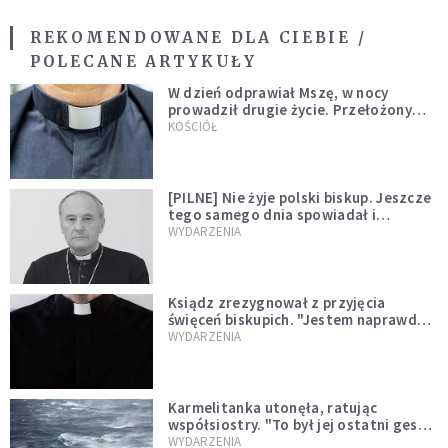
REKOMENDOWANE DLA CIEBIE /
POLECANE ARTYKUŁY
W dzień odprawiał Mszę, w nocy
prowadził drugie życie. Przełożony
kazał mu opuścić zakon
KOŚCIÓŁ
[PILNE] Nie żyje polski biskup. Jeszcze
tego samego dnia spowiadał i
sprawował Mszę świętą
WYDARZENIA
Ksiądz zrezygnował z przyjęcia
święceń biskupich. "Jestem naprawdę
niegodny"
WYDARZENIA
Karmelitanka utonęła, ratując
współsiostry. "To był jej ostatni gest
miłości"
WYDARZENIA