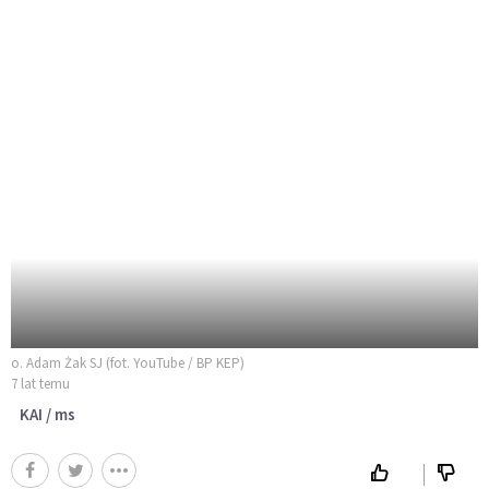
o. Adam Żak SJ (fot. YouTube / BP KEP)
7 lat temu
KAI / ms