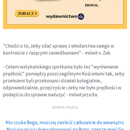
"Chodzi o to, żeby zdać sprawę z włodarstwa swego w
kontraście z rażącymi zaniedbaniami" - mówił o. Żak.
- Celem watykańskiego spotkania było też "wyrównanie
prędkość" pomiędzy poszczególnymi Kościołami tak, żeby
przełożeni byli przekonani i działali kolegialnie,
odpowiedzialnie, przejrzyście i żeby nie było prędkości w
podejściu do sprawie nadużyć - mówił jezuita.
DEON.PL POLECA
Kto szuka Boga, musi się zwrócić całkowicie do wewnątrz.
Musi się wciąż ukierunkowywać na Boga, zawsze mieć Go