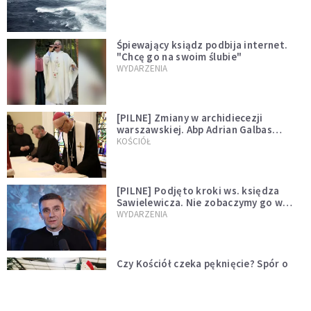
Śpiewający ksiądz podbija internet.
"Chcę go na swoim ślubie"
WYDARZENIA
[PILNE] Zmiany w archidiecezji
warszawskiej. Abp Adrian Galbas
wręczył dekrety nowym proboszczom
KOŚCIÓŁ
[PILNE] Podjęto kroki ws. księdza
Sawielewicza. Nie zobaczymy go w
mediach
WYDARZENIA
Czy Kościół czeka pęknięcie? Spór o
Tradycję narasta
KOŚCIÓŁ