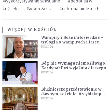
#wykorzystywanie seksualne
#pedofilia w
kościele
#adam żak sj
#ochrona nieletnich
WIĘCEJ W:
KOŚCIÓŁ
Wampiry i Boże miłosierdzie –
trylogia o wampirach i łasce
KOŚCIÓŁ
Bóg nie wymaga niemożliwego.
Kardynał Ryś wyjaśnia dlaczego
KOŚCIÓŁ
Bluźniercze przedstawienie w
dawnym kościele. Arcybiskup
stanowczo reaguje
KOŚCIÓŁ