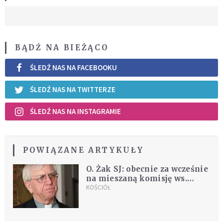
BĄDŹ NA BIEŻĄCO
ŚLEDŹ NAS NA FACEBOOKU
ŚLEDŹ NAS NA TWITTERZE
ŚLEDŹ NAS NA INSTAGRAMIE
POWIĄZANE ARTYKUŁY
O. Żak SJ: obecnie za wcześnie
na mieszaną komisję ws.
przypadków
KOŚCIÓŁ
wykorzystywania
seksualnego w Kościele