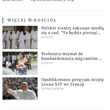
WIĘCEJ W:
KOŚCIÓŁ
Polskie siostry zakonne modlą
się o cud. "To będzie pieczęć
Pana Boga dla naszej wiary"
KOŚCIÓŁ
Proboszcz wezwał do
bombardowania migrantów.
"Masowy ogień przeciwko
KOŚCIÓŁ
najeźdźcom!"
Opublikowano program wizyty
Leona XIV we Francji
SERWIS PAPIESKI