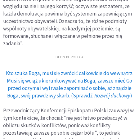
względu na nie i na jego korzyść; oczywiste jest zatem, że
każda demokracja powinna być systemem zapewniającym
uczestnictwo obywateli. Oznacza to, że różne podmioty
wspólnoty obywatelskiej, na każdym jej poziomie, są
formowane, słuchane i włączane w pełnione przez nią
zadania".
DEON.PL POLECA
Kto szuka Boga, musi się zwrócić całkowicie do wewnątrz.
Musi się wciąż ukierunkowywać na Boga, zawsze mieć Go
przed oczyma i wytrwale zapominać o sobie, aż znajdzie
Boga, swój prawdziwy skarb. (Sprawdź:
Rozwój duchowy
)
Przewodniczący Konferencji Episkopatu Polski zauważył w
tym kontekście, że chociaż "nie jest łatwo przebaczyć w
obliczu skutków konfliktów, ponieważ konflikty
pozostawiają zawsze po sobie ciężar bólu", to jednak