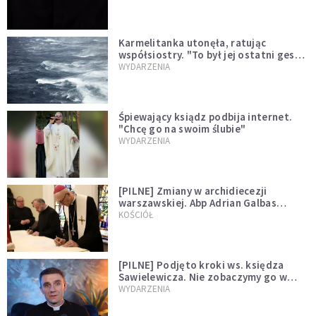
Karmelitanka utonęła, ratując
współsiostry. "To był jej ostatni gest
miłości"
WYDARZENIA
Śpiewający ksiądz podbija internet.
"Chcę go na swoim ślubie"
WYDARZENIA
[PILNE] Zmiany w archidiecezji
warszawskiej. Abp Adrian Galbas
wręczył dekrety nowym proboszczom
KOŚCIÓŁ
[PILNE] Podjęto kroki ws. księdza
Sawielewicza. Nie zobaczymy go w
mediach
WYDARZENIA