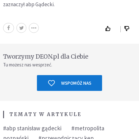
zaznaczył abp Gądecki.
Tworzymy DEON.pl dla Ciebie
Tu możesz nas wesprzeć.
WSPOMÓŻ NAS
TEMATY W ARTYKULE
#abp stanisław gądecki
#metropolita
poznański
#przewodniczący kep