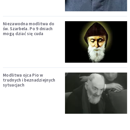
Niezawodna modlitwa do
św. Szarbela. Po 9 dniach
mogą dziać się cuda
Modlitwa ojca Pio w
trudnych i beznadziejnych
sytuacjach