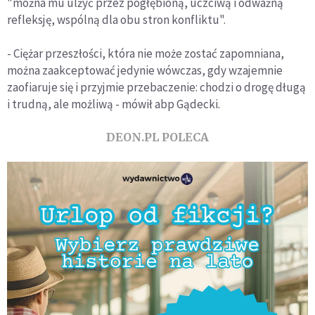
"można mu ulżyć przez pogłębioną, uczciwą i odważną
refleksję, wspólną dla obu stron konfliktu".
- Ciężar przeszłości, która nie może zostać zapomniana,
można zaakceptować jedynie wówczas, gdy wzajemnie
zaofiaruje się i przyjmie przebaczenie: chodzi o drogę długą
i trudną, ale możliwą - mówił abp Gądecki.
DEON.PL POLECA