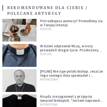
REKOMENDOWANE DLA CIEBIE /
POLECANE ARTYKUŁY
Potrzebujesz pomocy? Pomodlimy się
w Twojej intencji
KOŚCIÓŁ
W dzień odprawiał Mszę, w nocy
prowadził drugie życie. Przełożony
kazał mu opuścić zakon
KOŚCIÓŁ
[PILNE] Nie żyje polski biskup. Jeszcze
tego samego dnia spowiadał i
sprawował Mszę świętą
WYDARZENIA
Ksiądz zrezygnował z przyjęcia
święceń biskupich. "Jestem naprawdę
niegodny"
WYDARZENIA